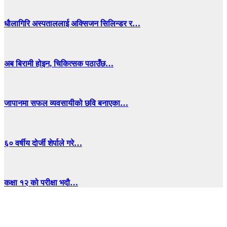
धाैलागिरि अस्पताललाई अक्सिजन सिलिन्डर र…
अब बिरामी होइन, चिकित्सक पठाउँछ…
जापानमा सफल व्यवसायीको छवि बनाएका…
६० वर्षीय दोर्जी शेर्पाले गरे…
कक्षा १२ को परीक्षा भदौ…