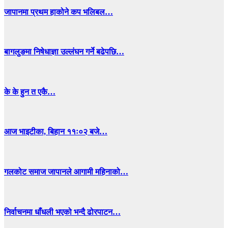
जापानमा प्रथम हाकोने कप भलिबल…
बागलुङमा निषेधाज्ञा उल्लंघन गर्ने बढेपछि…
के के हुन त एकै…
आज भाइटीका, बिहान ११ः०२ बजे…
गलकोट समाज जापानले आगामी महिनाको…
निर्वाचनमा धाँधली भएको भन्दै ढोरपाटन…