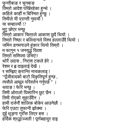
फुन्तीबाङ र चुनबाङ
तिम्रो आदेश पर्खिरहेका हुन्थे ।
कहिले काहीं म बिस्मित हुन्छु ।
तिमीले यी प्राप्ती गुमायौ !
या सम्हाल्यौ !?
मुटु छोएर भन्छु
तिम्रो आकार चित्रले आकाश छुदै थियो ।
तिम्रो निष्ठा र बलिदानले विश्व हल्लाउँदै थियो ।
जमिन डगमगाउने हुंकार थियो तिम्रो ।
म फागुन १ जनयुद्ध दिवश
तिम्रो समिपमा उभिएं!!
थोरै उदास , निराश टकले हेरे ।
रेशम र हृ दाइलाई देखें ।
र सम्झिए क्रान्ति नायकलाइ !
“पूँजीवादको बाटो विकृतिपूर्ण हुन्छ ,
त्यसैले आमूल परिवर्तन गर्नुपर्छ ” ।
थवाङ ! फेरि भन्छु ।
तिमी ओरालो घिसारिन छुट छैन ।
तिमी रोएको सुहाउँदैन ।
हामी दर्जनौं शालिक बोकेर आउनेछौ ।
फेरि एउटा तुफानी झोक्मा ।
दुई थुङ्गा गुराँस लिएर बस ।
हर्दिक श्रद्धाञ्जली ! पूर्णबहादुर दाइ