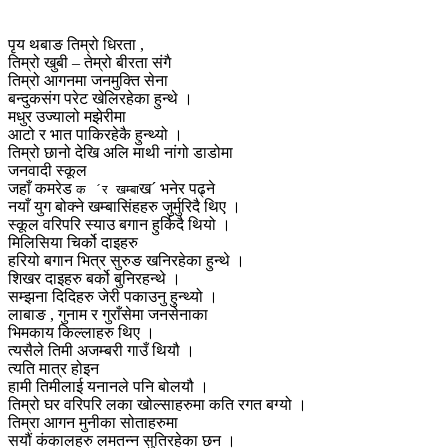
पृय थबाङ तिम्रो धिरता ,
तिम्रो खुबी – तेम्रो बीरता संगै
तिम्रो आगनमा जनमुक्ति सेना
बन्दुकसंग परेट खेलिरहेका हुन्थे ।
मधुर उज्यालो मझेरीमा
आटो र भात पाकिरहेकै हुन्थ्यो ।
तिम्रो छानो देखि अलि माथी नांगो डाडोमा
जनवादी स्कूल
जहाँ कमरेड
ख´ भनेर पढ्ने
क ´र खम्बा
नयाँ युग बोक्ने खम्बासिंहहरु जुर्मुरिदै थिए ।
स्कूल वरिपरि स्याउ बगान हुर्किदै थियो ।
मिलिसिया चिर्को दाइहरु
हरियो बगान भित्र सुरुङ खनिरहेका हुन्थे ।
शिखर दाइहरु बर्को बुनिरहन्थे ।
सम्झना दिदिहरु जेरी पकाउनु हुन्थ्यो ।
लाबाङ , गुनाम र गुराँसेमा जनसेनाका
भिमकाय किल्लाहरु थिए ।
त्यसैले तिमी अजम्बरी गाउँ थियौ ।
त्यति मात्र होइन
हामी तिमीलाई यनानले पनि बोलयौ ।
तिम्रो घर वरिपरि लका खोल्साहरुमा कति रगत बग्यो ।
तिम्रा आगन मुनीका सोताहरुमा
सयौं कंकालहरु लमतन्न सुतिरहेका छन ।