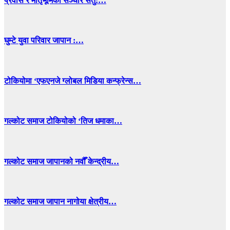
प्रवास र मातृभूमिको सञ्चार सेतु:…
घुम्टे युवा परिवार जापान :…
टोकियोमा ‘एफएनजे ग्लोबल मिडिया कन्फ्रेन्स…
गल्कोट समाज टोकियोको ‘तिज धमाका…
गल्कोट समाज जापानको नवौँ केन्द्रीय…
गल्कोट समाज जापान नागोया क्षेत्रीय…