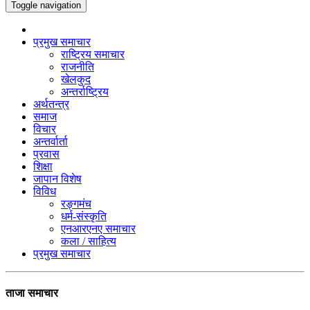
Toggle navigation
प्रमुख समाचार
राष्ट्रिय समाचार
राजनीति
खेलकुद
अन्तर्राष्ट्रिय
अर्थतन्त्र
समाज
विचार
अन्तर्वार्ता
प्रवास
शिक्षा
जापान विशेष
विविध
रङ्गमंच
धर्म-संस्कृति
एनआरएनए समाचार
कला / साहित्य
प्रमुख समाचार
ताजा समाचार