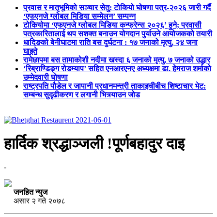
प्रवास र मातृभूमिको सञ्चार सेतु: टोकियो घोषणा पत्र-२०२६ जारी गर्दै
‘एफएनजे ग्लोबल मिडिया सम्मेलन’ सम्पन्न
टोकियोमा ‘एफएनजे ग्लोबल मिडिया कन्फ्रेन्स २०२६’ हुने; प्रवासी
पत्रकारितालाई थप सशक्त बनाउन योगदान पुर्याउने आयोजकको तयारी
धादिङको बेनीघाटमा राति बस दुर्घटना : १७ जनाको मृत्यु, २४ जना
घाइते
रामेछापमा बस तामाकोशी नदीमा खस्दा ६ जनाको मृत्यु, ७ जनाको उद्धार
‘रिब्राण्डिङ्ग रोडम्याप’ सहित एनआरएनए अध्यक्षमा डा. हेमराज शर्माको
उम्मेदवारी घोषणा
राष्ट्रपति पौडेल र जापानी प्रधानमन्त्री ताकाइचीबीच शिष्टाचार भेट:
सम्बन्ध सुदृढीकरण र लगानी भित्र्याउन जोड
हार्दिक श्रद्धाञ्जली !पूर्णबहादुर दाइ
-
जनहित न्युज
असार २ गते २०७८