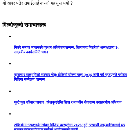
यो खबर पढेर तपाईलाई कस्तो महसुस भयो ?
मिल्दोजुल्दो समाचारहरू
निउरे समाज जापानको प्रथम अधिवेशन सम्पन्न, खिमानन्द निउरेको अध्यक्षतामा ३०
सदस्यीय कार्यसमिति चयन
प्रवास र मातृभूमिको सञ्चार सेतु: टोकियो घोषणा पत्र-२०२६ जारी गर्दै ‘एफएनजे ग्लोबल
मिडिया सम्मेलन’ सम्पन्न
घुम्टे युवा परिवार जापान : खेलकुददेखि शिक्षा र मानवीय सेवासम्म उदाहरणीय अभियान
टोकियोमा ‘एफएनजे ग्लोबल मिडिया कन्फ्रेन्स २०२६’ हुने; प्रवासी पत्रकारितालाई थप
सशक्त बनाउन योगदान पुर्याउने आयोजकको तयारी