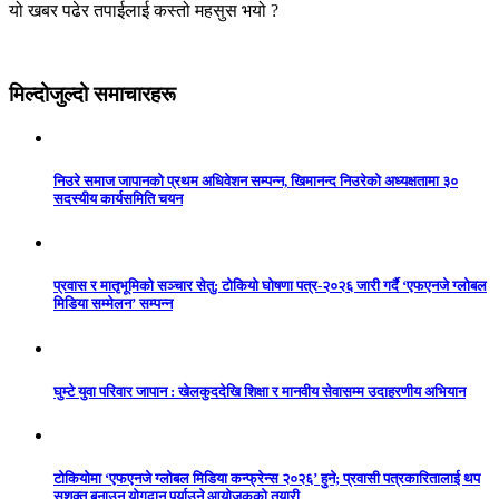
यो खबर पढेर तपाईलाई कस्तो महसुस भयो ?
मिल्दोजुल्दो समाचारहरू
निउरे समाज जापानको प्रथम अधिवेशन सम्पन्न, खिमानन्द निउरेको अध्यक्षतामा ३०
सदस्यीय कार्यसमिति चयन
प्रवास र मातृभूमिको सञ्चार सेतु: टोकियो घोषणा पत्र-२०२६ जारी गर्दै ‘एफएनजे ग्लोबल
मिडिया सम्मेलन’ सम्पन्न
घुम्टे युवा परिवार जापान : खेलकुददेखि शिक्षा र मानवीय सेवासम्म उदाहरणीय अभियान
टोकियोमा ‘एफएनजे ग्लोबल मिडिया कन्फ्रेन्स २०२६’ हुने; प्रवासी पत्रकारितालाई थप
सशक्त बनाउन योगदान पुर्याउने आयोजकको तयारी