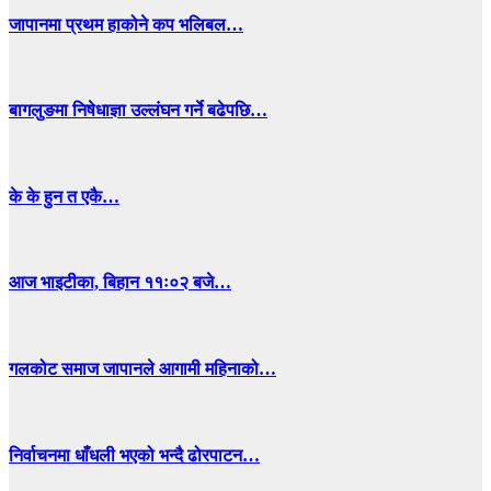
जापानमा प्रथम हाकोने कप भलिबल…
बागलुङमा निषेधाज्ञा उल्लंघन गर्ने बढेपछि…
के के हुन त एकै…
आज भाइटीका, बिहान ११ः०२ बजे…
गलकोट समाज जापानले आगामी महिनाको…
निर्वाचनमा धाँधली भएको भन्दै ढोरपाटन…