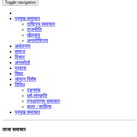
Toggle navigation
प्रमुख समाचार
राष्ट्रिय समाचार
राजनीति
खेलकुद
अन्तर्राष्ट्रिय
अर्थतन्त्र
समाज
विचार
अन्तर्वार्ता
प्रवास
शिक्षा
जापान विशेष
विविध
रङ्गमंच
धर्म-संस्कृति
एनआरएनए समाचार
कला / साहित्य
प्रमुख समाचार
ताजा समाचार