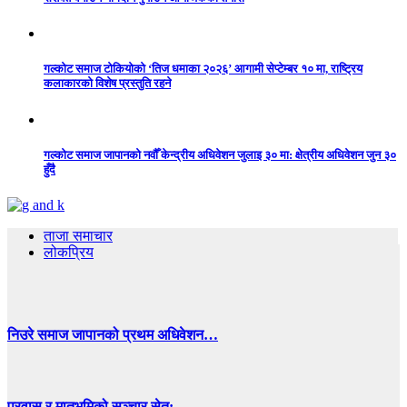
गल्कोट समाज टोकियोको ‘तिज धमाका २०२६’ आगामी सेप्टेम्बर १० मा, राष्ट्रिय
कलाकारको विशेष प्रस्तुति रहने
गल्कोट समाज जापानको नवौँ केन्द्रीय अधिवेशन जुलाइ ३० मा: क्षेत्रीय अधिवेशन जुन ३०
हुँदै
ताजा समाचार
लोकप्रिय
निउरे समाज जापानको प्रथम अधिवेशन…
प्रवास र मातृभूमिको सञ्चार सेतु:…