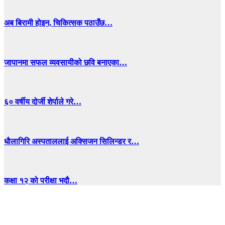
अब बिरामी होइन, चिकित्सक पठाउँछ…
जापानमा सफल व्यवसायीको छवि बनाएका…
६० वर्षीय दोर्जी शेर्पाले गरे…
धाैलागिरि अस्पताललाई अक्सिजन सिलिन्डर र…
कक्षा १२ को परीक्षा भदौ…