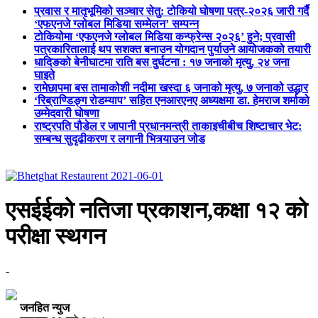
प्रवास र मातृभूमिको सञ्चार सेतु: टोकियो घोषणा पत्र-२०२६ जारी गर्दै
‘एफएनजे ग्लोबल मिडिया सम्मेलन’ सम्पन्न
टोकियोमा ‘एफएनजे ग्लोबल मिडिया कन्फ्रेन्स २०२६’ हुने; प्रवासी
पत्रकारितालाई थप सशक्त बनाउन योगदान पुर्याउने आयोजकको तयारी
धादिङको बेनीघाटमा राति बस दुर्घटना : १७ जनाको मृत्यु, २४ जना
घाइते
रामेछापमा बस तामाकोशी नदीमा खस्दा ६ जनाको मृत्यु, ७ जनाको उद्धार
‘रिब्राण्डिङ्ग रोडम्याप’ सहित एनआरएनए अध्यक्षमा डा. हेमराज शर्माको
उम्मेदवारी घोषणा
राष्ट्रपति पौडेल र जापानी प्रधानमन्त्री ताकाइचीबीच शिष्टाचार भेट:
सम्बन्ध सुदृढीकरण र लगानी भित्र्याउन जोड
एसईईको नतिजा प्रकाशन,कक्षा १२ को
परीक्षा स्थगन
-
जनहित न्युज