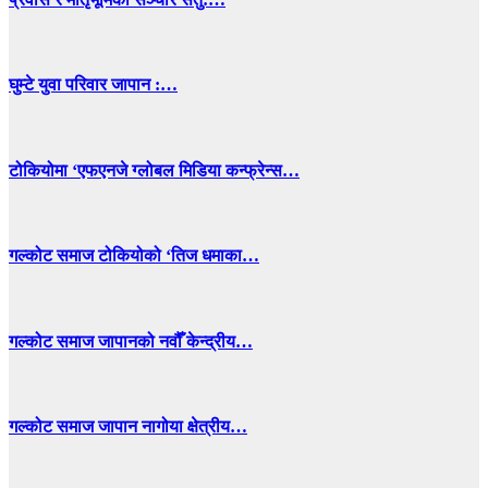
घुम्टे युवा परिवार जापान :…
टोकियोमा ‘एफएनजे ग्लोबल मिडिया कन्फ्रेन्स…
गल्कोट समाज टोकियोको ‘तिज धमाका…
गल्कोट समाज जापानको नवौँ केन्द्रीय…
गल्कोट समाज जापान नागोया क्षेत्रीय…