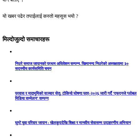
यो खबर पढेर तपाईलाई कस्तो महसुस भयो ?
मिल्दोजुल्दो समाचारहरू
निउरे समाज जापानको प्रथम अधिवेशन सम्पन्न, खिमानन्द निउरेको अध्यक्षतामा ३०
सदस्यीय कार्यसमिति चयन
प्रवास र मातृभूमिको सञ्चार सेतु: टोकियो घोषणा पत्र-२०२६ जारी गर्दै ‘एफएनजे ग्लोबल
मिडिया सम्मेलन’ सम्पन्न
घुम्टे युवा परिवार जापान : खेलकुददेखि शिक्षा र मानवीय सेवासम्म उदाहरणीय अभियान