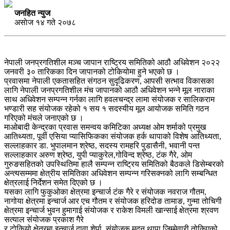
जनहित न्युज
असाेज १४ गते २०७८
नेपाली जनप्रगतिशील मञ्च जापान राष्ट्रिय समितिको आठौ अधिवेशन २०२२
जनवरी ३० तारिकका दिन जापानको टोकियोमा हुने भएको छ ।
प्रवासमा नेपाली एकतासहित संगठन सुदृढिकरण, आपसी सत्भाव विकासका
लागि नेपाली जनप्रगतिशील मंच जापानको आठौ अधिवेशन भन्ने मूल नाराका
साथ अधिवेशन सम्पन्न गर्नका लागि हवलचन्द्र लामा संयोजक र सालिकराम
भण्डारी सह संयोजक रहेको १ सय १ सदस्यीय मूल आयोजक समिति गठन
गरिएको मंचले जनाएको छ ।
माओबादी केन्द्रका प्रवास समन्वय कमिटिका अध्यक्ष ओम शर्माको प्रमुख
आतिथ्यता, पूर्वी एसिया प्यासिफिकका संयोजक हर्क थापाको विशेष आतिथ्यता,
सल्लाहकार डा. भुपालमान श्रेष्ठ, सदस्य रामहरि पुडासैनी, भवानी पन्त
सल्लाहकार अरुण श्रेष्ठ, युपी प्याकुरेल,गोविन्द श्रेष्ठ, टंक गैरे, ओम
गुरुङसहितको उपस्थितिमा हालै सम्पन्न राष्ट्रिय समितिको बैठकले डिसेम्बरको
अन्त्यसम्ममा क्षेत्रीय समितिका अधिवेशन सम्पन्न गरिसक्नको लागि सम्बन्धित
क्षेत्रलाई निर्देशन समेत दिएको छ ।
यसका लागि फुकुओका क्षेत्रमा इन्चार्ज टंक गैरे र संयोजक नवराज गौतम,
नागोया क्षेत्रमा इन्चार्ज आर एच गौतम र संयोजक हरिदोङ तामाङ, गुन्मा तोचिगी
क्षेत्रमा इन्चार्ज भुवन हुमागाई संयोजक र राकेश विमली खान्साई क्षेत्रमा श्रवण
सत्याल संंयोजक प्रकाश गैरे
र टोकियो क्षेत्रमा इन्चार्ज दावा शेर्पा, संयोजक मदन थापा ज़िम्मेवारी तोकिएको