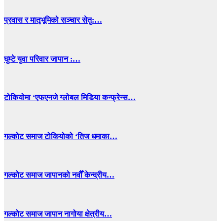
प्रवास र मातृभूमिको सञ्चार सेतु:…
घुम्टे युवा परिवार जापान :…
टोकियोमा ‘एफएनजे ग्लोबल मिडिया कन्फ्रेन्स…
गल्कोट समाज टोकियोको ‘तिज धमाका…
गल्कोट समाज जापानको नवौँ केन्द्रीय…
गल्कोट समाज जापान नागोया क्षेत्रीय…