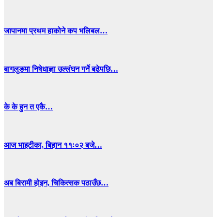
जापानमा प्रथम हाकोने कप भलिबल…
बागलुङमा निषेधाज्ञा उल्लंघन गर्ने बढेपछि…
के के हुन त एकै…
आज भाइटीका, बिहान ११ः०२ बजे…
अब बिरामी होइन, चिकित्सक पठाउँछ…