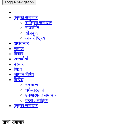
Toggle navigation
प्रमुख समाचार
राष्ट्रिय समाचार
राजनीति
खेलकुद
अन्तर्राष्ट्रिय
अर्थतन्त्र
समाज
विचार
अन्तर्वार्ता
प्रवास
शिक्षा
जापान विशेष
विविध
रङ्गमंच
धर्म-संस्कृति
एनआरएनए समाचार
कला / साहित्य
प्रमुख समाचार
ताजा समाचार