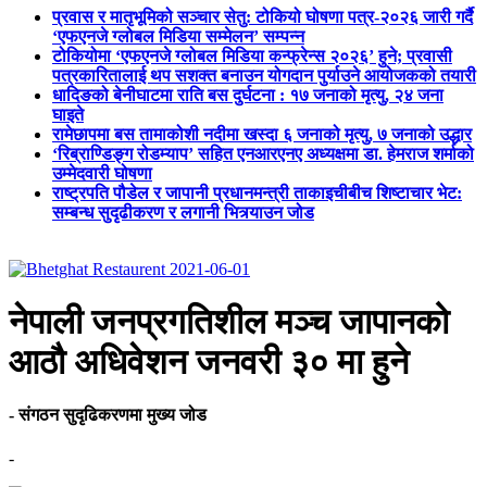
प्रवास र मातृभूमिको सञ्चार सेतु: टोकियो घोषणा पत्र-२०२६ जारी गर्दै
‘एफएनजे ग्लोबल मिडिया सम्मेलन’ सम्पन्न
टोकियोमा ‘एफएनजे ग्लोबल मिडिया कन्फ्रेन्स २०२६’ हुने; प्रवासी
पत्रकारितालाई थप सशक्त बनाउन योगदान पुर्याउने आयोजकको तयारी
धादिङको बेनीघाटमा राति बस दुर्घटना : १७ जनाको मृत्यु, २४ जना
घाइते
रामेछापमा बस तामाकोशी नदीमा खस्दा ६ जनाको मृत्यु, ७ जनाको उद्धार
‘रिब्राण्डिङ्ग रोडम्याप’ सहित एनआरएनए अध्यक्षमा डा. हेमराज शर्माको
उम्मेदवारी घोषणा
राष्ट्रपति पौडेल र जापानी प्रधानमन्त्री ताकाइचीबीच शिष्टाचार भेट:
सम्बन्ध सुदृढीकरण र लगानी भित्र्याउन जोड
नेपाली जनप्रगतिशील मञ्च जापानको
आठौ अधिवेशन जनवरी ३० मा हुने
- संगठन सुदृढिकरणमा मुख्य जोड
-