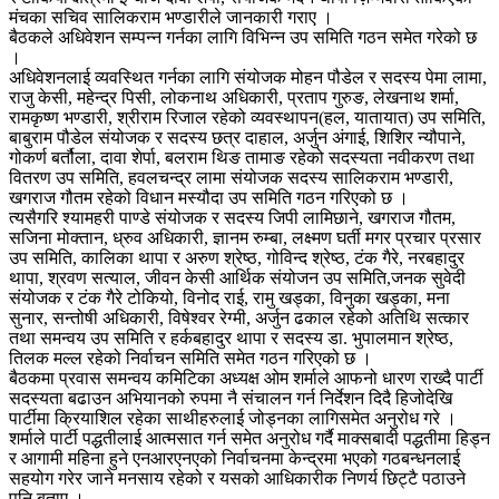
मंचका सचिव सालिकराम भण्डारीले जानकारी गराए ।
बैठकले अधिवेशन सम्पन्न गर्नका लागि विभिन्न उप समिति गठन समेत गरेको छ
।
अधिवेशनलाई व्यवस्थित गर्नका लागि संयोजक मोहन पौडेल र सदस्य पेमा लामा,
राजु केसी, महेन्द्र पिसी, लोकनाथ अधिकारी, प्रताप गुरुङ, लेखनाथ शर्मा,
रामकृष्ण भण्डारी, श्रीराम रिजाल रहेको व्यवस्थापन(हल, यातायात) उप समिति,
बाबुराम पौडेल संयोजक र सदस्य छत्र दाहाल, अर्जुन अंगाई, शिशिर न्यौपाने,
गोकर्ण बर्तौला, दावा शेर्पा, बलराम थिङ तामाङ रहेको सदस्यता नवीकरण तथा
वितरण उप समिति, हवलचन्द्र लामा संयोजक सदस्य सालिकराम भण्डारी,
खगराज गौतम रहेको विधान मस्यौदा उप समिति गठन गरिएको छ ।
त्यसैगरि श्यामहरी पाण्डे संयोजक र सदस्य जिपी लामिछाने, खगराज गौतम,
सजिना मोक्तान, ध्रुव अधिकारी, ज्ञानम रुम्बा, लक्ष्मण घर्ती मगर प्रचार प्रसार
उप समिति, कालिका थापा र अरुण श्रेष्ठ, गोविन्द श्रेष्ठ, टंक गैरे, नरबहादुर
थापा, श्रवण सत्याल, जीवन केसी आर्थिक संयोजन उप समिति,जनक सुवेदी
संयोजक र टंक गैरे टोकियो, विनोद राई, रामु खड्का, विनुका खड्का, मना
सुनार, सन्तोषी अधिकारी, विषेश्वर रेग्मी, अर्जुन ढकाल रहेको अतिथि सत्कार
तथा समन्वय उप समिति र हर्कबहादुर थापा र सदस्य डा. भुपालमान श्रेष्ठ,
तिलक मल्ल रहेको निर्वाचन समिति समेत गठन गरिएको छ ।
बैठकमा प्रवास समन्वय कमिटिका अध्यक्ष ओम शर्माले आफनो धारण राख्दै पार्टी
सदस्यता बढाउन अभियानको रुपमा नै संचालन गर्न निर्देशन दिदै हिजोदेखि
पार्टीमा क्रियाशिल रहेका साथीहरुलाई जोड्नका लागिसमेत अनुरोध गरे ।
शर्माले पार्टी पद्धतीलाई आत्मसात गर्न समेत अनुरोध गर्दै माक्सबादी पद्धतीमा हिड्न
र आगामी महिना हुने एनआरएनएको निर्वाचनमा केन्द्रमा भएको गठबन्धनलाई
सहयोग गरेर जाने मनसाय रहेको र यसको आधिकारीक निणर्य छिट्टै पठाउने
पनि बताए ।