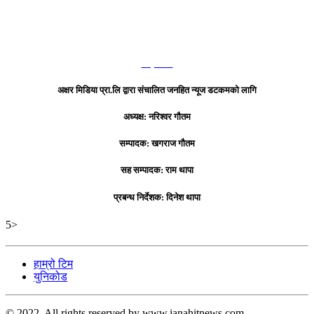
हाम्रो टिम
अक्षर मिडिया प्रा.लि द्वारा संचालित जनहित न्यूज डटकमको लागि
अध्यक्ष: नरिश्वर गौतम
सम्पादक: खगराज गौतम
सह सम्पादक: राम थापा
प्रबन्ध निर्देशक: दिनेश थापा
5>
हाम्रो टिम
युनिकोड
© 2022. All rights reserved by www.janahitnews.com