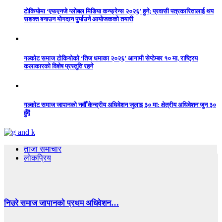
टोकियोमा ‘एफएनजे ग्लोबल मिडिया कन्फ्रेन्स २०२६’ हुने; प्रवासी पत्रकारितालाई थप
सशक्त बनाउन योगदान पुर्याउने आयोजकको तयारी
गल्कोट समाज टोकियोको ‘तिज धमाका २०२६’ आगामी सेप्टेम्बर १० मा, राष्ट्रिय
कलाकारको विशेष प्रस्तुति रहने
गल्कोट समाज जापानको नवौँ केन्द्रीय अधिवेशन जुलाइ ३० मा: क्षेत्रीय अधिवेशन जुन ३०
हुँदै
ताजा समाचार
लोकप्रिय
निउरे समाज जापानको प्रथम अधिवेशन…