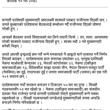
कार्तिक १० गते २०७८
वाग्मती प्रदेशकी मुख्यमन्त्री अष्टलक्ष्मी शाक्यले पदबाट राजीनामा दिएकी छन् ।
उनले बुधबारको प्रदेशसभा बैठकलाई सम्बोधन गर्दै राजीनामा दिएको घोषणा
गरेकी हुन् ।
आजको बैठकमा उनले विश्वासको मत लिने तयारी थियो । तर, स्वतः अल्पमतमा
परेकी शाक्यले पदबाट राजीनामा दिएकी हुन् । शाक्य भदौ २ गते मुख्यमन्त्री
बनेकी थिइन् ।
उनले आपसी द्वन्द्वलाई कम गरौं भन्ने मनसायले नै आफूले मार्ग प्रशस्त गर्ने निर्णय
लिएको बताइन् । प्रदेशसभामा हाल सत्तापक्ष एमालेका ४३, प्रमुख प्रतिपक्षी
नेकपा माओवादी केन्द्रका २३, नेपाली कांग्रेसका २२, नेकपा (एकीकृत
समाजवादी)का १३, विवेकशील साझा दलका तीन, नेपाल किसान मजदुर पार्टी
(नेमकिपा) का दुई, राप्रपाका दुई र जनता समाजवादी पार्टी (जसपा) का एक गरी
१०९ सदस्य छन् ।
प्रदेशसभामा नयाँ सरकार बनाउन र टिकाउन ५५ मत भए पुग्छ । विपक्षी
गठबन्धनसँग ५९ मत रहेको छ । नेकपा (एकीकृत समाजवादी) का संसदीय
दलका नेता राजेन्द्र पाण्डे वाग्मती प्रदेशको तेस्रो मुख्यमन्त्री बन्ने पक्का
भइसकेको छ । विपक्षी गठबन्धनको पाण्डेलाई मुख्यमन्त्रीको रुपमा अगाडि
बनाउने निर्णय गरिसकेको छ ।