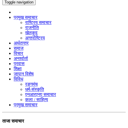
Toggle navigation
प्रमुख समाचार
राष्ट्रिय समाचार
राजनीति
खेलकुद
अन्तर्राष्ट्रिय
अर्थतन्त्र
समाज
विचार
अन्तर्वार्ता
प्रवास
शिक्षा
जापान विशेष
विविध
रङ्गमंच
धर्म-संस्कृति
एनआरएनए समाचार
कला / साहित्य
प्रमुख समाचार
ताजा समाचार