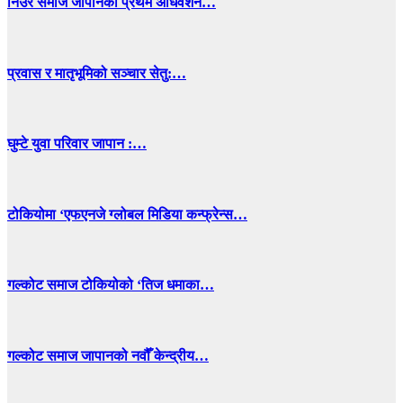
निउरे समाज जापानको प्रथम अधिवेशन…
प्रवास र मातृभूमिको सञ्चार सेतु:…
घुम्टे युवा परिवार जापान :…
टोकियोमा ‘एफएनजे ग्लोबल मिडिया कन्फ्रेन्स…
गल्कोट समाज टोकियोको ‘तिज धमाका…
गल्कोट समाज जापानको नवौँ केन्द्रीय…