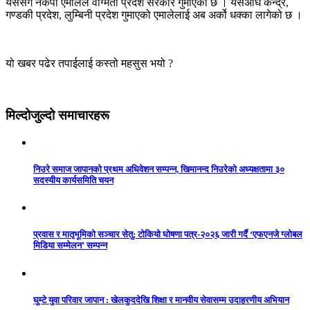
यससँगै नेकपा एमालेले वाग्मती प्रदेश सरकार गुमाएको छ । यसअघि केन्द्र,
गण्डकी प्रदेश, लुम्बिनी प्रदेश गुमाएको एमालेलाई अब अर्को धक्का लागेको छ ।
यो खबर पढेर तपाईलाई कस्तो महसुस भयो ?
मिल्दोजुल्दो समाचारहरू
निउरे समाज जापानको प्रथम अधिवेशन सम्पन्न, खिमानन्द निउरेको अध्यक्षतामा ३०
सदस्यीय कार्यसमिति चयन
प्रवास र मातृभूमिको सञ्चार सेतु: टोकियो घोषणा पत्र-२०२६ जारी गर्दै ‘एफएनजे ग्लोबल
मिडिया सम्मेलन’ सम्पन्न
घुम्टे युवा परिवार जापान : खेलकुददेखि शिक्षा र मानवीय सेवासम्म उदाहरणीय अभियान