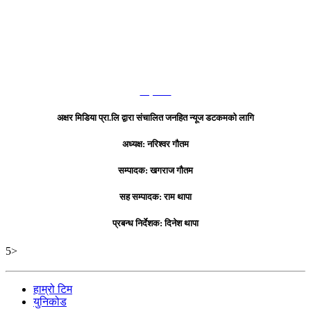
हाम्रो टिम
अक्षर मिडिया प्रा.लि द्वारा संचालित जनहित न्यूज डटकमको लागि
अध्यक्ष: नरिश्वर गौतम
सम्पादक: खगराज गौतम
सह सम्पादक: राम थापा
प्रबन्ध निर्देशक: दिनेश थापा
5>
हाम्रो टिम
युनिकोड