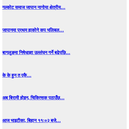
गल्कोट समाज जापान नागोया क्षेत्रीय…
जापानमा प्रथम हाकोने कप भलिबल…
बागलुङमा निषेधाज्ञा उल्लंघन गर्ने बढेपछि…
के के हुन त एकै…
अब बिरामी होइन, चिकित्सक पठाउँछ…
आज भाइटीका, बिहान ११ः०२ बजे…