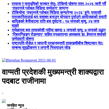
प्रवास र मातृभूमिको सञ्चार सेतु: टोकियो घोषणा पत्र-२०२६ जारी गर्दै
‘एफएनजे ग्लोबल मिडिया सम्मेलन’ सम्पन्न
टोकियोमा ‘एफएनजे ग्लोबल मिडिया कन्फ्रेन्स २०२६’ हुने; प्रवासी
पत्रकारितालाई थप सशक्त बनाउन योगदान पुर्याउने आयोजकको तयारी
धादिङको बेनीघाटमा राति बस दुर्घटना : १७ जनाको मृत्यु, २४ जना
घाइते
रामेछापमा बस तामाकोशी नदीमा खस्दा ६ जनाको मृत्यु, ७ जनाको उद्धार
‘रिब्राण्डिङ्ग रोडम्याप’ सहित एनआरएनए अध्यक्षमा डा. हेमराज शर्माको
उम्मेदवारी घोषणा
राष्ट्रपति पौडेल र जापानी प्रधानमन्त्री ताकाइचीबीच शिष्टाचार भेट:
सम्बन्ध सुदृढीकरण र लगानी भित्र्याउन जोड
वाग्मती प्रदेशकी मुख्यमन्त्री शाक्यद्वारा
पदबाट राजीनामा
-
जनहित न्युज