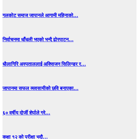
गलकोट समाज जापानले आगामी महिनाको…
निर्वाचनमा धाँधली भएको भन्दै ढोरपाटन…
धाैलागिरि अस्पताललाई अक्सिजन सिलिन्डर र…
जापानमा सफल व्यवसायीको छवि बनाएका…
६० वर्षीय दोर्जी शेर्पाले गरे…
कक्षा १२ को परीक्षा भदौ…