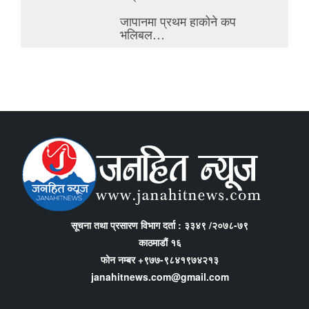
जापानमा प्रथम हाकोने कप
भलिबल…
सूचना तथा प्रसारण विभाग दर्ता : ३३४९ /२०७८-७९
काठमाडौं १६
फोन नम्बर +९७७-९८४१९७४२१३
janahitnews.com@gmail.com