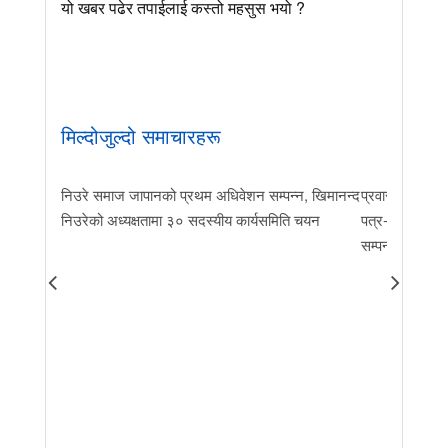
यो खबर पढेर तपाईलाई कस्तो महसुस भयो ?
मिल्दोजुल्दो समाचारहरू
निउरे समाज जापानको प्रथम अधिवेशन सम्पन्न, खिमानन्द
प्रवास र मातृभूम
निउरेको अध्यक्षतामा ३० सदस्यीय कार्यसमिति चयन
पत्र-२०२६ जारी 
सम्पन्न