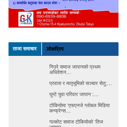
ताजा समाचार
लोकप्रिय
निउरे समाज जापानको प्रथम
अधिवेशन…
प्रवास र मातृभूमिको सञ्चार सेतु:…
घुम्टे युवा परिवार जापान :…
टोकियोमा ‘एफएनजे ग्लोबल मिडिया
कन्फ्रेन्स…
गल्कोट समाज टोकियोको ‘तिज
धमाका…