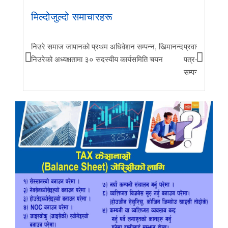
मिल्दोजुल्दो समाचारहरू
निउरे समाज जापानको प्रथम अधिवेशन सम्पन्न, खिमानन्द
प्रवास र मातृभूम
निउरेको अध्यक्षतामा ३० सदस्यीय कार्यसमिति चयन
पत्र-२०२६ जारी 
सम्पन्न