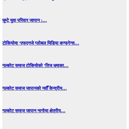
घुम्टे युवा परिवार जापान :…
टोकियोमा ‘एफएनजे ग्लोबल मिडिया कन्फ्रेन्स…
गल्कोट समाज टोकियोको ‘तिज धमाका…
गल्कोट समाज जापानको नवौँ केन्द्रीय…
गल्कोट समाज जापान नागोया क्षेत्रीय…