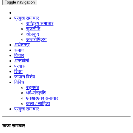
Toggle navigation
प्रमुख समाचार
राष्ट्रिय समाचार
राजनीति
खेलकुद
अन्तर्राष्ट्रिय
अर्थतन्त्र
समाज
विचार
अन्तर्वार्ता
प्रवास
शिक्षा
जापान विशेष
विविध
रङ्गमंच
धर्म-संस्कृति
एनआरएनए समाचार
कला / साहित्य
प्रमुख समाचार
ताजा समाचार