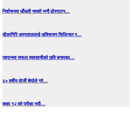
निर्वाचनमा धाँधली भएको भन्दै ढोरपाटन…
धाैलागिरि अस्पताललाई अक्सिजन सिलिन्डर र…
जापानमा सफल व्यवसायीको छवि बनाएका…
६० वर्षीय दोर्जी शेर्पाले गरे…
कक्षा १२ को परीक्षा भदौ…