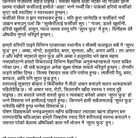
किनभने गाउँघरमा सहजै पाइन्छ। यसको महत्व थाहा भएको भए गाउँको छाना
छतमा राखेको फर्सीलाई हामीले ‘आहा’ भन्ने गर्थ्याैं कि? पाकेको हरियो फर्सीको
मुन्टा सबै स्वादिष्ट र स्वस्थकर हुन्छन्।
फर्सीको विया त झन स्वस्थकर हुन्छ। यति कुरा जानेपछि त फर्सीबारे नयाँ
उखान बनाउनु पर्ला कि “सुत्केरीलाई फर्सीको सुप।” गाजर, डल्ले खुर्सानी,
हरियो खुर्सानी, लसुन, प्याज जस्ता वस्तु पनि ‘सुपर फुड’ नै हुन्। यिनीहरू धेरै
औषधीय गुणले भरिपूर्ण हुन्छन्।
हाम्रो वरिपरि पाइने विभिन्न प्रकारका स्थानीय र मौसमी फलफूल सबै नै ‘सुपर
फुड’ हुन। अम्बा, भोगटे, हलुवावेद, बयर, सुन्तला, आँप, अनार आदि। तर अनार
र आँप महँगो भएकाले सुपर फुड अनि अम्बा र हलुवावेद भने खास महत्व
नभएकोठान्ने हाम्रो विचारलाई विभिन्न वैज्ञानिक अनुसन्धानहरूले गलत सबित
गरेका छन्। यी सबै फलफूल अनेक सूक्ष्म पोषक तत्वले भरिपूर्ण हुन्छन्। रोगसँग
लड्ने शक्ति दिन्छ। यिनमा रेशादार तत्व पनि पर्याप्त हुन्छ। त्यसैगरी पैयु, बयर,
काफल, आदि पनि सुपर फुड हुन्।
वयरलाई सुकाएर बोक्रा र बियाँसमेत नै मीठो अचार बनाउने चलन थारूहरूको
पहिलेदेखि छ। यो अचार भात, रोटी, चिउरासँग खाँदा स्वस्थ र स्वाद दुवै
पाइन्छ। तर बयरले जस्तो सस्तो कुरा र त्यसबाट बनेको अचार ‘सुपर फुड’ हो
भन्ने विश्वास गर्न हामीलाई गाह्रो हुन्छ। किनभने हामी सबैजनालाई ‘सुपर फुड’
भनेपछि महँगो हुन्छ भन्नेमा विश्वास छ।
पोषण विज्ञहरूको भनाइअनुसार महँगा बाहिरबाट ल्याएका खाना होइनन् बरु
परम्परादेखि चलिअएका हाम्रो जिब्रोमा स्वाद दिने शरीरलाई स्वस्थ बनाउने र
जरुरत परेको बेलामा औषधिको काम गर्ने भोजन नै ‘सुपर फुड’ हुन्।