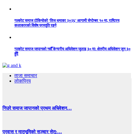
गल्कोट समाज टोकियोको ‘तिज धमाका २०२६’ आगामी सेप्टेम्बर १० मा, राष्ट्रिय
कलाकारको विशेष प्रस्तुति रहने
गल्कोट समाज जापानको नवौँ केन्द्रीय अधिवेशन जुलाइ ३० मा: क्षेत्रीय अधिवेशन जुन ३०
हुँदै
ताजा समाचार
लोकप्रिय
निउरे समाज जापानको प्रथम अधिवेशन…
प्रवास र मातृभूमिको सञ्चार सेतु:…