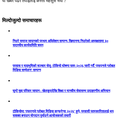
यो खबर पढेर तपाईलाई कस्तो महसुस भयो ?
मिल्दोजुल्दो समाचारहरू
निउरे समाज जापानको प्रथम अधिवेशन सम्पन्न, खिमानन्द निउरेको अध्यक्षतामा ३०
सदस्यीय कार्यसमिति चयन
प्रवास र मातृभूमिको सञ्चार सेतु: टोकियो घोषणा पत्र-२०२६ जारी गर्दै ‘एफएनजे ग्लोबल
मिडिया सम्मेलन’ सम्पन्न
घुम्टे युवा परिवार जापान : खेलकुददेखि शिक्षा र मानवीय सेवासम्म उदाहरणीय अभियान
टोकियोमा ‘एफएनजे ग्लोबल मिडिया कन्फ्रेन्स २०२६’ हुने; प्रवासी पत्रकारितालाई थप
सशक्त बनाउन योगदान पुर्याउने आयोजकको तयारी