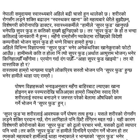
नेपाली समुदायमा स्वास्थ्यबारे अहिले बढी चासो हुन थालेको छ। शरीरको
रोगसँग लड्ने शक्ति बढाउन “स्वस्थकर खाना” को महत्वबारे धेरैले बुझ्दैछन्,
विशेषगरी कोरोनापछि डाक्टर, स्वास्थ्यकर्मीले “हामीले ‘सुपर फुड’ खानुपर्छ
भनेपछि सुपर फुड त कतिको मुखमै झुन्डिएको छ। तर ‘सुपर फुड’ के हो त भन्दा
कतिलाई जानकारी नै हुन्न। महँगो राम्रोसँग प्याकेटमा राखिएको विदेशी
कम्पनीको भोजन सुपर फुड हो भन्ने विचार हाम्रो हुन्छ।
अहिले विभिन्न विज्ञापनमा “सुपर फुड” भनेर अनेकथरिका खानेकुराको फोटो
आउँछ। हामीमध्ये कति त होला नि त्यो सुपर फुड (अर्थात अत्युत्तम भोजन) भनेर
किनिहाल्छौँ महँगोमा। प्रयोग गर्दा दंग पछौँ–“आहा सुपर फुड खाइयो”। तर यो
वास्तविक हो र?
वास्तवमा हाम्रो भान्छामा पाइने लोकप्रिय सस्तोे भोजन पनि ‘सुपर फुड’ हुन्छ
भनेर हामीले थाहा पाए राम्रो।
पोषण विज्ञहरूको भनाइअनुसार महँगा बाहिरबाट ल्याएका खाना
होइनन् बरु परम्परादेखि चलिअएका हाम्रो जिब्रोमा स्वाद दिने
शरीरलाई स्वस्थ बनाउने र जरुरत परेको बेलामा औषधिको काम
गर्ने भोजन नै ‘सुपर फुड’ हुन्।
‘सुपर फुड’मा शरीरलाई आवश्यक पर्ने पोषण तत्व हुन्छ। यसले शरीरको रोगसँग
लड्ने शक्ति प्रदान गर्छं, रोग लागिहाले पनि छिटै तंग्रिन मद्दत गर्छ। यही कारण
विशेषगरी कोरोनाको बेला ‘सुपर फुड’ को ठूलो प्रचार भयो, यसकोे ठूलो व्यापार
पनि भयो।तर कति ‘सुपर फुड’ त हामीले दिनदिनै प्रयोग गर्ने भोजन हो तर
त्यसको महत्वबारे हामीलाई थाहा नभएकाले र भान्छाको ‘सुपर फुड’ भनेर