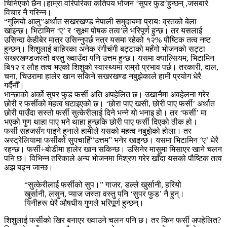
चिनिएको छैन।हाम्रा वरिपरिका कतिपय भोजन ‘सुपर फुड’हुन्छन् ,जसबारे
विचार नै गरिन्न।
“गुलियो आलु”अर्थात सखरखण्ड नेपाली समुदायमा प्रायः व्रतको बेला
खाइन्छ। भिटामिन ‘ए’ र ‘सूक्ष्म पोषक तत्व’ले भरिपूर्ण हुन्छ। तर यसलाई
उसिन्दा केहीबेर मात्र उसिन्नुपर्छ नत्र यसमा रहेको १२% पौष्टिक तत्व नष्ट
हुन्छन्। शिशुलाई बाहिरका अनेक रंगीचंगी बट्टाको महँगो भोजनको सट्टा
सखरखण्डजस्तो वस्तु ख्वाउँदा पनि उत्तम हुन्छ। यसमा क्याल्सियम, भिटामिन
बि१२ र लौह तत्व भएको शिशुको स्वास्थ्यमा राम्रो प्रभाव पर्छ। तरकारी, दाल,
चना, चिउरामा हालेर खान सकिने सखरखण्ड नबुझेकाले हामी प्रयोग धेरै
गर्दैनौँ।
भान्छाको अर्को सुपर फुड फर्सी अति अपहेलित छ। उखानैमा अवहेलना गरेर
छोरी र फर्सीको महत्व घटाइएको छ। ‘छोरा पाए खसी, छोरी पाए फर्सी’ अर्थात
छोरी पाउँदा सस्तो फर्सी सुत्केरीलाई दिने भन्ने यो भनाइ हो। तर ‘फर्सी’ मा
भएको गुण थाहा पाए भने थाहा हुन्छकि छोरी पाए फर्सी दिएको ठीक हो।
फर्सी सहजसँग पाइने हुनाले हामीले यसको महत्व नबुझेको होला। तर
अस्ट्रेलियामा फर्सीको सुपचाहिँ“उत्तम” भनेर खाइन्छ। यसमा भिटामिन ‘ए’ धेरै
रहन्छ। फर्सी÷बोडीमा हालेर खान सकिन्छ। उसिनेर मासुमा मिसाएर खाने चलन
पनि छ। विभिन्न तरिकाले अन्य भोजनमा मिश्रण गरेर खाँदा यसको पौष्टिक तत्व
अझ बढ्न जान्छ।
“सुत्केरीलाई फर्सीको सुप।” गाजर, डल्ले खुर्सानी, हरियो
खुर्सानी, लसुन, प्याज जस्ता वस्तु पनि ‘सुपर फुड’ नै हुन्।
यिनीहरू धेरै औषधीय गुणले भरिपूर्ण हुन्छन्।
शिशुलाई फर्सीको खिर बनाएर ख्वाउने चलन पनि छ। तर किन फर्सी अपहेलित?