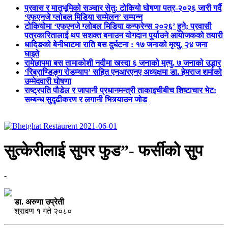
प्रवास र मातृभूमिको सञ्चार सेतु: टोकियो घोषणा पत्र-२०२६ जारी गर्दै
‘एफएनजे ग्लोबल मिडिया सम्मेलन’ सम्पन्न
टोकियोमा ‘एफएनजे ग्लोबल मिडिया कन्फ्रेन्स २०२६’ हुने; प्रवासी
पत्रकारितालाई थप सशक्त बनाउन योगदान पुर्याउने आयोजकको तयारी
धादिङको बेनीघाटमा राति बस दुर्घटना : १७ जनाको मृत्यु, २४ जना
घाइते
रामेछापमा बस तामाकोशी नदीमा खस्दा ६ जनाको मृत्यु, ७ जनाको उद्धार
‘रिब्राण्डिङ्ग रोडम्याप’ सहित एनआरएनए अध्यक्षमा डा. हेमराज शर्माको
उम्मेदवारी घोषणा
राष्ट्रपति पौडेल र जापानी प्रधानमन्त्री ताकाइचीबीच शिष्टाचार भेट:
सम्बन्ध सुदृढीकरण र लगानी भित्र्याउन जोड
सुत्केरीलाई सुपर फुड”- फर्सीको सुप
-
डा. अरुणा उप्रेती
श्रावण १ गते २०८०