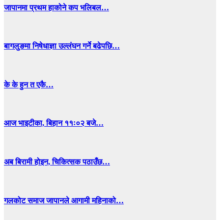
जापानमा प्रथम हाकोने कप भलिबल…
बागलुङमा निषेधाज्ञा उल्लंघन गर्ने बढेपछि…
के के हुन त एकै…
आज भाइटीका, बिहान ११ः०२ बजे…
अब बिरामी होइन, चिकित्सक पठाउँछ…
गलकोट समाज जापानले आगामी महिनाको…