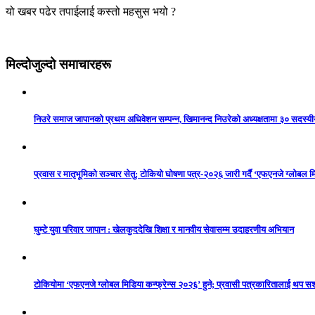
यो खबर पढेर तपाईलाई कस्तो महसुस भयो ?
मिल्दोजुल्दो समाचारहरू
निउरे समाज जापानको प्रथम अधिवेशन सम्पन्न, खिमानन्द निउरेको अध्यक्षतामा ३० सदस्य
प्रवास र मातृभूमिको सञ्चार सेतु: टोकियो घोषणा पत्र-२०२६ जारी गर्दै ‘एफएनजे ग्लोबल मि
घुम्टे युवा परिवार जापान : खेलकुददेखि शिक्षा र मानवीय सेवासम्म उदाहरणीय अभियान
टोकियोमा ‘एफएनजे ग्लोबल मिडिया कन्फ्रेन्स २०२६’ हुने; प्रवासी पत्रकारितालाई थप 