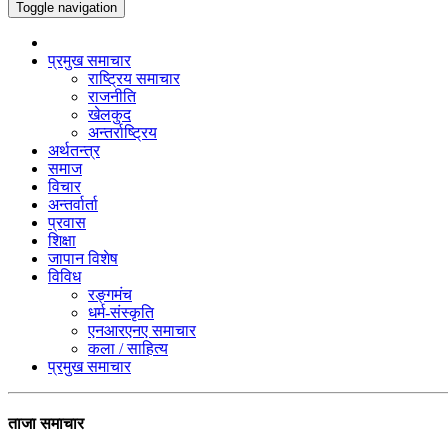
Toggle navigation
प्रमुख समाचार
राष्ट्रिय समाचार
राजनीति
खेलकुद
अन्तर्राष्ट्रिय
अर्थतन्त्र
समाज
विचार
अन्तर्वार्ता
प्रवास
शिक्षा
जापान विशेष
विविध
रङ्गमंच
धर्म-संस्कृति
एनआरएनए समाचार
कला / साहित्य
प्रमुख समाचार
ताजा समाचार