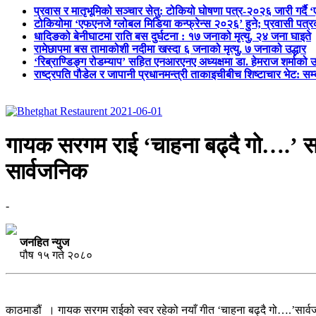
प्रवास र मातृभूमिको सञ्चार सेतु: टोकियो घोषणा पत्र-२०२६ जारी गर्दै 
टोकियोमा ‘एफएनजे ग्लोबल मिडिया कन्फ्रेन्स २०२६’ हुने; प्रवासी प
धादिङको बेनीघाटमा राति बस दुर्घटना : १७ जनाको मृत्यु, २४ जना घाइते
रामेछापमा बस तामाकोशी नदीमा खस्दा ६ जनाको मृत्यु, ७ जनाको उद्धार
‘रिब्राण्डिङ्ग रोडम्याप’ सहित एनआरएनए अध्यक्षमा डा. हेमराज शर्माको उ
राष्ट्रपति पौडेल र जापानी प्रधानमन्त्री ताकाइचीबीच शिष्टाचार भेट: सम
गायक सरगम राई ‘चाहना बढ्दै गो….’ स
सार्वजनिक
-
जनहित न्युज
पौष १५ गते २०८०
काठमाडौं । गायक सरगम राईको स्वर रहेको नयाँ गीत ‘चाहना बढ्दै गो….’सार