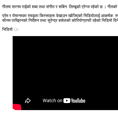
गीतमा सरगम राईको शब्द तथा संगीत र सबिन लिम्बूको एरेन्ज रहेको छ । गीत
प्रेम र रोमान्सका रमाइला किस्साहरू देखाउन खोजिएको भिडियोलाई आकर्षक रुप
सोनम पाख्रिनको निर्देशन तथा सुरेन्द्र बसेलको कोरियोग्राफी रहेको भिडियो दि
भिडियो ः