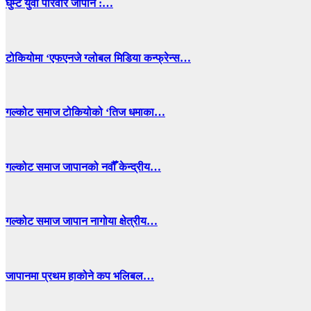
घुम्टे युवा परिवार जापान :…
टोकियोमा ‘एफएनजे ग्लोबल मिडिया कन्फ्रेन्स…
गल्कोट समाज टोकियोको ‘तिज धमाका…
गल्कोट समाज जापानको नवौँ केन्द्रीय…
गल्कोट समाज जापान नागोया क्षेत्रीय…
जापानमा प्रथम हाकोने कप भलिबल…