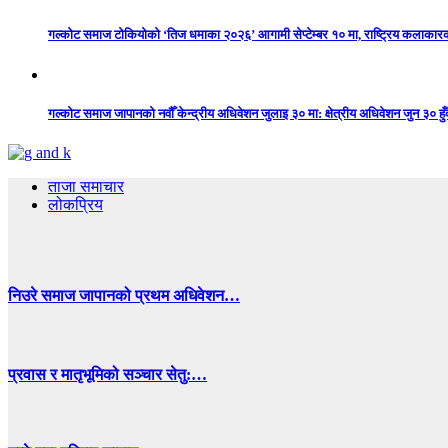
गल्कोट समाज टोकियोको ‘तिज धमाका २०२६’ आगामी सेप्टेम्बर १० मा, राष्ट्रिय कलाकारको 
गल्कोट समाज जापानको नवौँ केन्द्रीय अधिवेशन जुलाइ ३० मा: क्षेत्रीय अधिवेशन जुन ३० हुँद
ताजा समाचार
लोकप्रिय
निउरे समाज जापानको प्रथम अधिवेशन…
प्रवास र मातृभूमिको सञ्चार सेतु:…