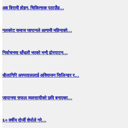
अब बिरामी होइन, चिकित्सक पठाउँछ…
गलकोट समाज जापानले आगामी महिनाको…
निर्वाचनमा धाँधली भएको भन्दै ढोरपाटन…
धाैलागिरि अस्पताललाई अक्सिजन सिलिन्डर र…
जापानमा सफल व्यवसायीको छवि बनाएका…
६० वर्षीय दोर्जी शेर्पाले गरे…