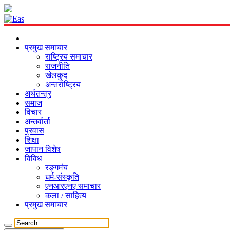
प्रमुख समाचार
राष्ट्रिय समाचार
राजनीति
खेलकुद
अन्तर्राष्ट्रिय
अर्थतन्त्र
समाज
विचार
अन्तर्वार्ता
प्रवास
शिक्षा
जापान विशेष
विविध
रङ्गमंच
धर्म-संस्कृति
एनआरएनए समाचार
कला / साहित्य
प्रमुख समाचार