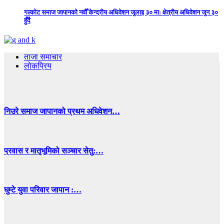
गल्कोट समाज जापानको नवौँ केन्द्रीय अधिवेशन जुलाइ ३० मा: क्षेत्रीय अधिवेशन जुन ३०
हुँदै
ताजा समाचार
लोकप्रिय
निउरे समाज जापानको प्रथम अधिवेशन…
प्रवास र मातृभूमिको सञ्चार सेतु:…
घुम्टे युवा परिवार जापान :…