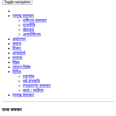
Toggle navigation
प्रमुख समाचार
राष्ट्रिय समाचार
राजनीति
खेलकुद
अन्तर्राष्ट्रिय
अर्थतन्त्र
समाज
विचार
अन्तर्वार्ता
प्रवास
शिक्षा
जापान विशेष
विविध
रङ्गमंच
धर्म-संस्कृति
एनआरएनए समाचार
कला / साहित्य
प्रमुख समाचार
ताजा समाचार