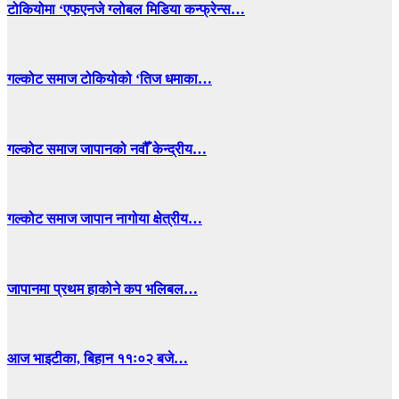
टोकियोमा ‘एफएनजे ग्लोबल मिडिया कन्फ्रेन्स…
गल्कोट समाज टोकियोको ‘तिज धमाका…
गल्कोट समाज जापानको नवौँ केन्द्रीय…
गल्कोट समाज जापान नागोया क्षेत्रीय…
जापानमा प्रथम हाकोने कप भलिबल…
आज भाइटीका, बिहान ११ः०२ बजे…