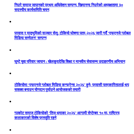
निउरे समाज जापानको प्रथम अधिवेशन सम्पन्न, खिमानन्द निउरेको अध्यक्षतामा ३०
सदस्यीय कार्यसमिति चयन
प्रवास र मातृभूमिको सञ्चार सेतु: टोकियो घोषणा पत्र-२०२६ जारी गर्दै ‘एफएनजे ग्लोबल
मिडिया सम्मेलन’ सम्पन्न
घुम्टे युवा परिवार जापान : खेलकुददेखि शिक्षा र मानवीय सेवासम्म उदाहरणीय अभियान
टोकियोमा ‘एफएनजे ग्लोबल मिडिया कन्फ्रेन्स २०२६’ हुने; प्रवासी पत्रकारितालाई थप
सशक्त बनाउन योगदान पुर्याउने आयोजकको तयारी
गल्कोट समाज टोकियोको ‘तिज धमाका २०२६’ आगामी सेप्टेम्बर १० मा, राष्ट्रिय
कलाकारको विशेष प्रस्तुति रहने