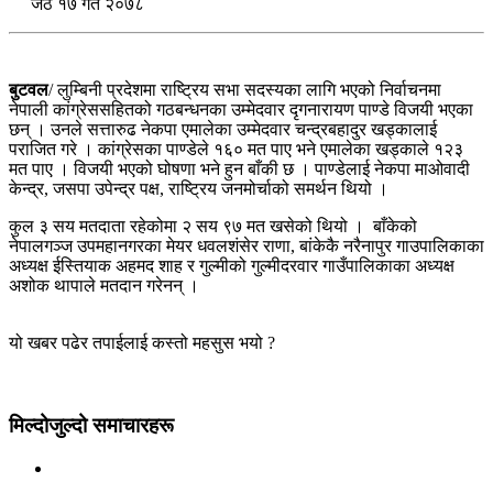
जेठ १७ गते २०७८
बुटवल
/ लुम्बिनी प्रदेशमा राष्ट्रिय सभा सदस्यका लागि भएको निर्वाचनमा
नेपाली कांग्रेससहितको गठबन्धनका उम्‍मेदवार दृगनारायण पाण्डे विजयी भएका
छन् । उनले सत्तारुढ नेकपा एमालेका उम्‍मेदवार चन्द्रबहादुर खड्कालाई
पराजित गरे । कांग्रेसका पाण्‍डेले १६० मत पाए भने एमालेका खड्काले १२३
मत पाए । विजयी भएको घोषणा भने हुन बाँकी छ । पाण्डेलाई नेकपा माओवादी
केन्द्र, जसपा उपेन्द्र पक्ष, राष्ट्रिय जनमोर्चाको समर्थन थियो ।
कुल ३ सय मतदाता रहेकोमा २ सय ९७ मत खसेको थियो । बाँकेको
नेपालगञ्ज उपमहानगरका मेयर धवलशंसेर राणा, बांकेकै नरैनापुर गाउपालिकाका
अध्यक्ष ईस्तियाक अहमद शाह र गुल्मीको गुल्मीदरवार गाउँपालिकाका अध्यक्ष
अशोक थापाले मतदान गरेनन् ।
यो खबर पढेर तपाईलाई कस्तो महसुस भयो ?
मिल्दोजुल्दो समाचारहरू