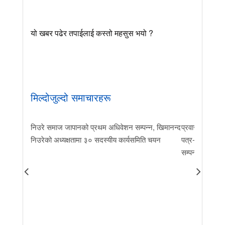
यो खबर पढेर तपाईलाई कस्तो महसुस भयो ?
मिल्दोजुल्दो समाचारहरू
निउरे समाज जापानको प्रथम अधिवेशन सम्पन्न, खिमानन्द
प्रवास र मातृभूम
निउरेको अध्यक्षतामा ३० सदस्यीय कार्यसमिति चयन
पत्र-२०२६ जारी 
सम्पन्न