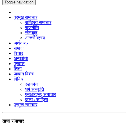
Toggle navigation
प्रमुख समाचार
राष्ट्रिय समाचार
राजनीति
खेलकुद
अन्तर्राष्ट्रिय
अर्थतन्त्र
समाज
विचार
अन्तर्वार्ता
प्रवास
शिक्षा
जापान विशेष
विविध
रङ्गमंच
धर्म-संस्कृति
एनआरएनए समाचार
कला / साहित्य
प्रमुख समाचार
ताजा समाचार