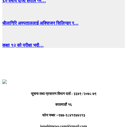
६० वर्षीय दोर्जी शेर्पाले गरे…
धाैलागिरि अस्पताललाई अक्सिजन सिलिन्डर र…
कक्षा १२ को परीक्षा भदौ…
सूचना तथा प्रसारण विभाग दर्ता : ३३४९ /२०७८-७९
काठमाडौं १६
फोन नम्बर +९७७-९८४१९७४२१३
janahitnews.com@gmail.com