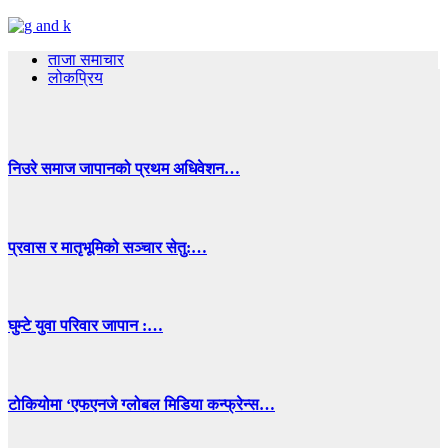
ताजा समाचार
लोकप्रिय
निउरे समाज जापानको प्रथम अधिवेशन…
प्रवास र मातृभूमिको सञ्चार सेतु:…
घुम्टे युवा परिवार जापान :…
टोकियोमा ‘एफएनजे ग्लोबल मिडिया कन्फ्रेन्स…