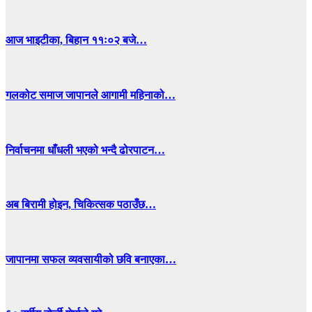
आज भाइटीका, बिहान ११ः०२ बजे…
गलकोट समाज जापानले आगामी महिनाको…
निर्वाचनमा धाँधली भएको भन्दै ढोरपाटन…
अब बिरामी होइन, चिकित्सक पठाउँछ…
जापानमा सफल व्यवसायीको छवि बनाएका…