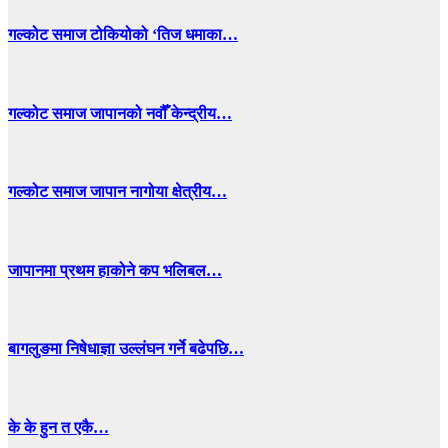
गल्कोट समाज टोकियोको ‘तिज धमाका…
गल्कोट समाज जापानको नवौँ केन्द्रीय…
गल्कोट समाज जापान नागोया क्षेत्रीय…
जापानमा प्रथम हाकोने कप भलिबल…
बागलुङमा निषेधाज्ञा उल्लंघन गर्ने बढेपछि…
के के हुन त एकै…