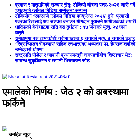
प्रवास र मातृभूमिको सञ्चार सेतु: टोकियो घोषणा पत्र-२०२६ जारी गर्दै
‘एफएनजे ग्लोबल मिडिया सम्मेलन’ सम्पन्न
टोकियोमा ‘एफएनजे ग्लोबल मिडिया कन्फ्रेन्स २०२६’ हुने; प्रवासी
पत्रकारितालाई थप सशक्त बनाउन योगदान पुर्याउने आयोजकको तयारी
धादिङको बेनीघाटमा राति बस दुर्घटना : १७ जनाको मृत्यु, २४ जना
घाइते
रामेछापमा बस तामाकोशी नदीमा खस्दा ६ जनाको मृत्यु, ७ जनाको उद्धार
‘रिब्राण्डिङ्ग रोडम्याप’ सहित एनआरएनए अध्यक्षमा डा. हेमराज शर्माको
उम्मेदवारी घोषणा
राष्ट्रपति पौडेल र जापानी प्रधानमन्त्री ताकाइचीबीच शिष्टाचार भेट:
सम्बन्ध सुदृढीकरण र लगानी भित्र्याउन जोड
एमालेको निर्णय : जेठ २ को अबस्थामा
फर्किने
-
जनहित न्युज