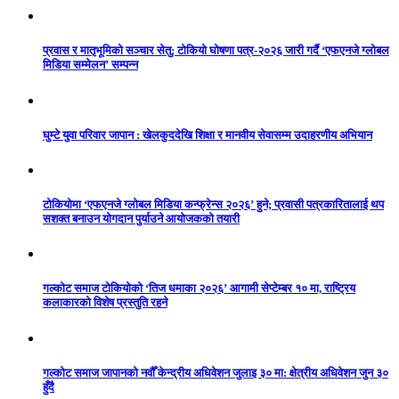
प्रवास र मातृभूमिको सञ्चार सेतु: टोकियो घोषणा पत्र-२०२६ जारी गर्दै ‘एफएनजे ग्लोबल
मिडिया सम्मेलन’ सम्पन्न
घुम्टे युवा परिवार जापान : खेलकुददेखि शिक्षा र मानवीय सेवासम्म उदाहरणीय अभियान
टोकियोमा ‘एफएनजे ग्लोबल मिडिया कन्फ्रेन्स २०२६’ हुने; प्रवासी पत्रकारितालाई थप
सशक्त बनाउन योगदान पुर्याउने आयोजकको तयारी
गल्कोट समाज टोकियोको ‘तिज धमाका २०२६’ आगामी सेप्टेम्बर १० मा, राष्ट्रिय
कलाकारको विशेष प्रस्तुति रहने
गल्कोट समाज जापानको नवौँ केन्द्रीय अधिवेशन जुलाइ ३० मा: क्षेत्रीय अधिवेशन जुन ३०
हुँदै