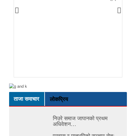
ताजा समाचार
लोकप्रिय
निउरे समाज जापानको प्रथम
अधिवेशन…
प्रवास र मातृभूमिको सञ्चार सेतु:…