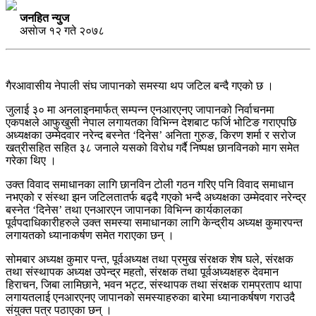
जनहित न्युज
असाेज १२ गते २०७८
गैरआवासीय नेपाली संघ जापानको समस्या थप जटिल बन्दै गएको छ ।
जुलाई ३० मा अनलाइनमार्फत् सम्पन्न एनआरएनए जापानको निर्वाचनमा
एकपक्षले आफुखुसी नेपाल लगायतका विभिन्न देशबाट फर्जि भोटिङ गराएपछि
अध्यक्षका उम्मेदवार नरेन्द बस्नेत ‘दिनेस’ अनिता गुरुङ, किरण शर्मा र सरोज
खत्रीसहित सहित ३८ जनाले यसको विरोध गर्दै निष्पक्ष छानविनको माग समेत
गरेका थिए ।
उक्त विवाद समाधानका लागि छानविन टोली गठन गरिए पनि विवाद समाधान
नभएको र संस्था झन जटिलतातर्फ बढ्दै गएको भन्दै अध्यक्षका उम्मेदवार नरेन्द्र
बस्नेत ‘दिनेस’ तथा एनआरएन जापानका विभिन्न कार्यकालका
पूर्वपदाधिकारीहरुले उक्त समस्या समाधानका लागि केन्द्रीय अध्यक्ष कुमारपन्त
लगायतको ध्यानाकर्षण समेत गराएका छन् ।
सोमबार अध्यक्ष कुमार पन्त, पूर्वअध्यक्ष तथा प्रमुख संरक्षक शेष घले, संरक्षक
तथा संस्थापक अध्यक्ष उपेन्द्र महतो, संरक्षक तथा पूर्वअध्यक्षहरु देवमान
हिराचन, जिबा लामिछाने, भवन भट्ट, संस्थापक तथा संरक्षक रामप्रताप थापा
लगायतलाई एनआरएनए जापानको समस्याहरुका बारेमा ध्यानाकर्षषण गराउदै
संयुक्त पत्र पठाएका छन् ।