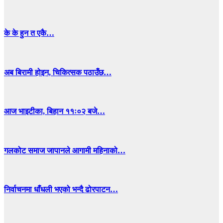
के के हुन त एकै…
अब बिरामी होइन, चिकित्सक पठाउँछ…
आज भाइटीका, बिहान ११ः०२ बजे…
गलकोट समाज जापानले आगामी महिनाको…
निर्वाचनमा धाँधली भएको भन्दै ढोरपाटन…