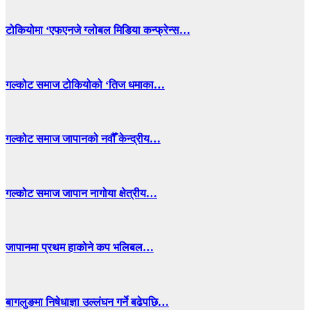
टोकियोमा ‘एफएनजे ग्लोबल मिडिया कन्फ्रेन्स…
गल्कोट समाज टोकियोको ‘तिज धमाका…
गल्कोट समाज जापानको नवौँ केन्द्रीय…
गल्कोट समाज जापान नागोया क्षेत्रीय…
जापानमा प्रथम हाकोने कप भलिबल…
बागलुङमा निषेधाज्ञा उल्लंघन गर्ने बढेपछि…