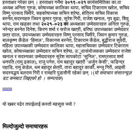
हस्ताक्षर गरेका छन् । हस्ताक्षर गर्नेमा
२०१९–०२१
कार्यसमितिका का.वा
अध्यक्ष अनिता गुरुङ, कोषाध्यक्ष कालिका थापा, सचिव टिकाराम खरेल, सचिव
विष्णु प्रसाद घिमीरे, सहकोषाध्यक्ष सचिन श्रेष्ठ, क्षेत्रिय सचिव विकास
बस्नेत,सदस्यहरु जिवन कुमार गुरुङ, सुरेश गिरी, राजेश खनाल, नृप बुढा, शिवु
थापा, राम खड्का तथा
२०२१–०२३ का
अध्यक्षका उम्मेदवारहरु अनिता गुरुङ,
नरेन्द्र बस्नेत दिनेश, किरण शर्मा र सरोज खत्री, बरिष्ठ उपाध्यक्षका उम्मेदवार
छत्र दााल, उपाध्यक्षका उम्मेदवारहरु विष्णु प्रसाद घिमीरे, जिवन कुमार गुरुङ,
बालकृष्ण कँडेल ‘हिमाल’, विकानस बस्नेत, टिकाराम कँडेल, बुद्धीराज सुवेदी,
महिला उपाध्यक्षकी उम्मेदवार कालिका थापा, महासचिवका उम्मेदवार टिकाराम
खरेल, कोषाध्यक्षका उम्मेदवार सचिन श्रेष्ठ, उुवासंयोजकका उम्मेदवार राजेश
खनाल र सदस्यका उम्मेदवारहरु सुरेश सापकोटा ‘सुनिल’, रामप्रसाद शर्मा
धनपति (रामु ढकाल), राजु पनेरु, राम बहादुर खत्री ‘अर्जुन केसी’, फडिन्द्र
पहाडि, रामु कंडेल, थम बहादुर क्षेत्री, तारा बहादुर कार्की, मन्जु गिरी, आइसी
सदस्यद्धय बलराम गिरी र रामहरि पुडासैनी रहेका छन् ।(
यो समाचार संसारन्यूज़
डट कमबाट लिइएको हो । सम्पादक
)
nnnn
यो खबर पढेर तपाईलाई कस्तो महसुस भयो ?
मिल्दोजुल्दो समाचारहरू