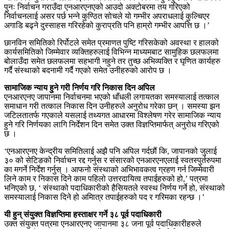
पुनः निर्वाचन गराउँदा एनआरएनएको आउदो अक्टोबरमा तय गरिएको
निर्वाचनलाई असर पर्छ भन्ने कुण्ठित सोचले यो गम्भीर अपराधलाई कुल्चिएर
अगाडि बढ्ने दुस्साहस गरिरहेको कुराप्रति पनि हाम्रो गम्भीर आपत्ति छ ।’
छानविन समितिको रिर्पोटले समेत प्रमाणत पुष्टि गरिसकेको अवस्था र हालको
कार्यसमितिको जिम्मेवार व्यक्तिहरुलाई विभिन्न माध्यमबाट सामुहिक छलफलमा
बोलाउँदा समेत छलफलमा सहभागी नहुने तर तुच्छ अभिव्यक्ति र घृणित कार्यहरु
गर्दै संस्थाको बदनामी गर्दै गएको समेत उनीहरुको आरोप छ ।
सामाजिक न्याय हुने गरी निर्णय गरि निकास दिन अपिल
एनआरएनए जापानमा निर्वाचनमा भएको धाँधली लगायतका समस्यालाई तत्काल
समाधान गरी तत्काल निकास दिन उनीहरुले अनुरोध गरेका छन् । समस्या झन
जटिलतातर्फ गएकाले यसलाई तथ्यगत आधारमा विश्लेषण गरेर सामाजिक न्याय
हुने गरि निर्णयका लागि निर्देशन दिन समेत उक्त विज्ञप्तिमार्फत् अनुरोध गरिएको
छ ।
‘एनआरएनए केन्द्रीय समितिलाई अझै पनि अपिल गर्दछौं कि, जापानको जुलाई
३० को सेटिङको निर्वाचन रद्द गर्नुस र संसारको एनआरएनएलाई स्वतस्पुर्तरुपमा
का मगर्ने निर्देश गर्नुस् । आफनो संस्थाको अभिभावकत्व ग्रहण गर्न जिम्मेवारी
लिने काम र निकास दिने काम पहिलो उत्तरदायित्व तपाईहरुको हो,’ पत्रमा
भनिएको छ, ‘ संस्थाको पदाधिकारीको हैसियतले स्वस्थ निर्णय गर्ने हो, संस्थाको
समस्यालाई निकास दिने हो अमिात्र तपाईहरुको पद र गरिमका रहन्छ ।’
यी हुन् संयुक्त विज्ञप्तिमा हस्ताक्षर गर्ने ३८ पूर्व पदाधिकारी
उक्त संयुक्त पत्रमा एनआरएनए जापानमा ३८ जना पूर्व पदाधिकारीहरुले