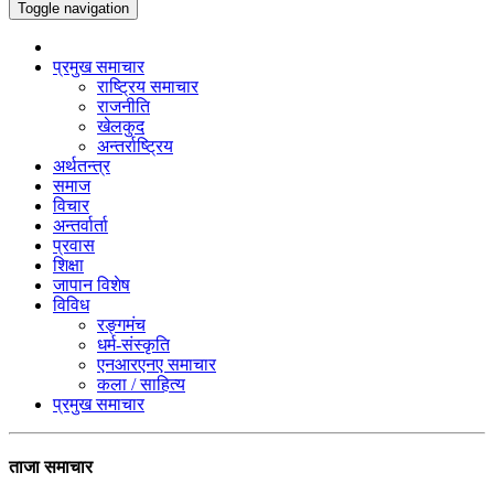
Toggle navigation
प्रमुख समाचार
राष्ट्रिय समाचार
राजनीति
खेलकुद
अन्तर्राष्ट्रिय
अर्थतन्त्र
समाज
विचार
अन्तर्वार्ता
प्रवास
शिक्षा
जापान विशेष
विविध
रङ्गमंच
धर्म-संस्कृति
एनआरएनए समाचार
कला / साहित्य
प्रमुख समाचार
ताजा समाचार