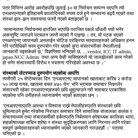
पत्र विभिन्न आरोह अवरोहपछि जुलाई ३० मा निर्वाचन सम्पन्न भएपनि त्यो
एनआरएनएको इतिहासमै कालोदिनको रुपमा दर्ज हुने सम्भावना बढ्दै गएको तथा
संस्था झन–झन समस्यामा फस्दै गएको बताइएको छ ।
‘सामान्यतया निर्वाचनमा हारजित भएपछि पराजित पक्षले धाँधली भयो भनेर
असन्तुष्टि जनाउने प्रचलन जस्तै भएको नै पाइन्छ । तर, यो पटक भएको
एनआरएनए जापानको अनलाईन भोटिङ प्रक्रिया मतदाताहरुको अधिकार हनन
गरि प्रविधिको चरम दुरुपयोग गरेर भएको कुरा संसारभरीका नेपालीलाई
जानकारी भइसकेको छ,’ विज्ञप्तिमा भनिएको छ, …vendor, ICC IT admin,
japan NCC Admin तथा अन्य केही व्यक्तिहरुले यो जालझेलको काम गरेको
हो भनेर संसारव्यापी विरोध र भत्र्सना गरिरहेको अवस्था छ ।’
संस्थाको लेटरप्याड दुरुपयोग भएकोमा आपत्ति
त्यसैगरी २५ सेप्टेम्बरका दिन ‘एनआरएनए जापानको खाताबाट करिब २ करोड
५० लाख गायब, खातामा बचत ४७० येन’ भनि भ्रामक समाचार निकालेर
संसारभरी रहेका एनआरएनएहरुको छवि धुमुल्याउने गरी समाचार प्रकाशित
भएकोमा पनि उनीहरुले ध्यानाकर्षण भएको बताएका छन् ।
‘एनआरएनएप्रति आस्था र विश्वास राख्ने नेपालीहरुप्रति संस्थाको छवि
धुमिल्याउने हुर्मत गरेकोमा निराधार समाचार दिने सामाजिक संजालका कलंक र
संचारमाध्यम तथा संचारकर्मीको हर्कतप्रति निर्बतमान कोषाध्यक्ष कालिका थापा,
सहकोषाध्यक्ष सचिन श्रेष्ठ र संस्था सुदृढिकरणका लागि निरन्तर लागि परेका
सम्पूर्ण उम्मेदवारहरुको ध्यानाकर्षण भएको जानकारी गराउदछौं ।’ पत्रमा
भनिएको छ ।