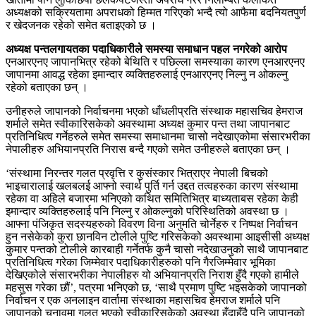
अध्यक्षको सक्रियतामा अपराधको हिम्मत गरिएको भन्दै त्यो आफैमा बदनियतपुर्ण
र खेदजनक रहेको समेत बताइएको छ ।
अध्यक्ष पन्तलगायतका पदाधिकारीले समस्या समाधान पहल नगरेको आरोप
एनआरएनए जापानभित्र रहेको बेथिति र पछिल्ला समस्याका कारण एनआरएनए
जापानमा आवद्ध रहेका इमान्दार व्यक्तिहरुलाई एनआरएनए निल्नु न ओकल्नु
रहेको बताएका छन् ।
उनीहरुले जापानको निर्वाचनमा भएको धाँधलीप्रति संस्थाक महासचिव हेमराज
शर्माले समेत स्वीकारिसकेको अवस्थामा अध्यक्ष कुमार पन्त तथा जापानबाट
प्रतिनिधित्व गर्नेहरुले समेत समस्या समाधानमा चासो नदेखाएकोमा संसारभरीका
नेपालीहरु अभियानप्रति निरास बन्दै गएको समेत उनीहरुले बताएका छन् ।
‘संस्थामा निरन्तर गलत प्रवृत्ति र कुसंस्कार भित्राएर नेपाली बिचको
भाइचारालाई खलबलई आफ्नो स्वार्थ पुर्ति गर्न उद्दत तत्वहरुका कारण संस्थामा
रहेका वा अहिले बजारमा भनिएको कथित समितिभित्र बाध्यताबस रहेका केही
इमान्दार व्यक्तिहरुलाई पनि निल्नु र ओकल्नुको परिस्थितिको अवस्था छ ।
आफ्ना पंजिकृत सदस्यहरुको विवरण विना अनुमति चोर्नेहरु र निष्पक्ष निर्वाचन
हुन नसेकेको कुरा छानविन टोलीले पुष्टि गरिसकेको अवस्थामा आइसीसी अध्यक्ष
कुमार पन्तको टोलीले कारबाही गर्नेतर्फ कुनै चासो नदेखाउनुको साथै जापानबाट
प्रतिनिधित्व गरेका जिम्मेवार पदाधिकारीहरुको पनि गैरजिम्मेवार भूमिका
देखिएकोले संसारभरीका नेपालीहरु यो अभियानप्रति निराश हुँदै गएको हामीले
महसुस गरेका छौं’, पत्रमा भनिएको छ, ‘साथै प्रमाण पुष्टि भइसकेको जापानको
निर्वाचन र एक अनलाइन वार्तामा संस्थाका महासचिव हेमराज शर्माले पनि
जापानको चुनावमा गलत भएको स्वीकारिसकेको अवस्था हुँदाहुँदै पनि जापानको