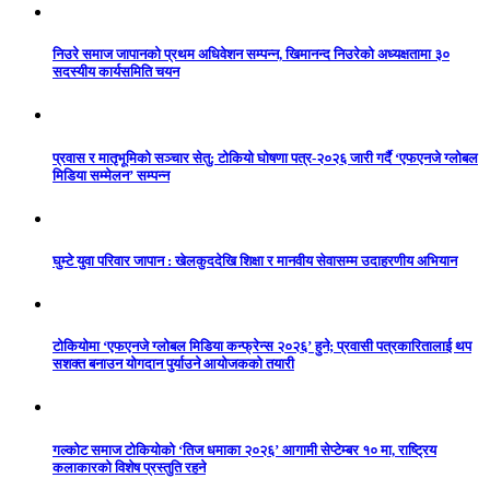
निउरे समाज जापानको प्रथम अधिवेशन सम्पन्न, खिमानन्द निउरेको अध्यक्षतामा ३०
सदस्यीय कार्यसमिति चयन
प्रवास र मातृभूमिको सञ्चार सेतु: टोकियो घोषणा पत्र-२०२६ जारी गर्दै ‘एफएनजे ग्लोबल
मिडिया सम्मेलन’ सम्पन्न
घुम्टे युवा परिवार जापान : खेलकुददेखि शिक्षा र मानवीय सेवासम्म उदाहरणीय अभियान
टोकियोमा ‘एफएनजे ग्लोबल मिडिया कन्फ्रेन्स २०२६’ हुने; प्रवासी पत्रकारितालाई थप
सशक्त बनाउन योगदान पुर्याउने आयोजकको तयारी
गल्कोट समाज टोकियोको ‘तिज धमाका २०२६’ आगामी सेप्टेम्बर १० मा, राष्ट्रिय
कलाकारको विशेष प्रस्तुति रहने