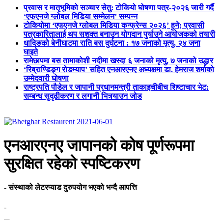
प्रवास र मातृभूमिको सञ्चार सेतु: टोकियो घोषणा पत्र-२०२६ जारी गर्दै
‘एफएनजे ग्लोबल मिडिया सम्मेलन’ सम्पन्न
टोकियोमा ‘एफएनजे ग्लोबल मिडिया कन्फ्रेन्स २०२६’ हुने; प्रवासी
पत्रकारितालाई थप सशक्त बनाउन योगदान पुर्याउने आयोजकको तयारी
धादिङको बेनीघाटमा राति बस दुर्घटना : १७ जनाको मृत्यु, २४ जना
घाइते
रामेछापमा बस तामाकोशी नदीमा खस्दा ६ जनाको मृत्यु, ७ जनाको उद्धार
‘रिब्राण्डिङ्ग रोडम्याप’ सहित एनआरएनए अध्यक्षमा डा. हेमराज शर्माको
उम्मेदवारी घोषणा
राष्ट्रपति पौडेल र जापानी प्रधानमन्त्री ताकाइचीबीच शिष्टाचार भेट:
सम्बन्ध सुदृढीकरण र लगानी भित्र्याउन जोड
एनआरएनए जापानको कोष पूर्णरूपमा
सुरक्षित रहेको स्पष्टिकरण
- संस्थाको लेटरप्याड दुरुपयोग भएको भन्दै आपत्ति
-