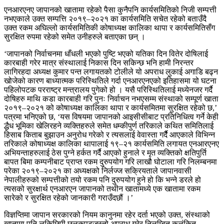
एनआरएनए जापानको खातामा रहेको पैसा कुनैपनि कार्यसमितिको निजी सम्पत्ती
नभएकाले उक्त सम्पत्ति २०१९–२०२१ का कार्यसमिति सचेत रहेको बताउँदै
उक्त रकम अघिल्लो कार्यसमितिकी कोषाध्यक्ष कालिका थापा र कार्यसमितिसँग
सुरक्षित रुपमा रहेको समेत उनीहरुले बताएका छन् ।
‘जापानको निर्वाचनमा धाँधली भएको पुष्टि भएको यतिका दिन वितेर दोषिलाई
कारबाही गरेर मात्र संस्थालाई निकास दिन सकिन्छ भनि हामी निरन्तर
लागिरहदा अध्यक्ष कुमार पन्त लगायतको टोलीले यो अपराध लुकाई अगाडि बढ्न
खोजेको कारण बाध्यात्मक परिस्थितिले गर्दा एनआरएनएको इतिहासमा यो घटना
पहिलोपटक परराष्ट्र मन्त्रालय पुगेको हो । यसै परिस्थितिलाई मध्येनजर गर्दै
दोषिहरु माथि कडा कारबाही गरि पुनः निर्वाचन नभएसम्म संस्थाको सम्पूर्ण खाता
२०१९–२०२१ को कोषाध्यक्ष कालिका थापा र कार्यसमितमा सुरक्षित रहेको छ,’
पत्रमा भनिएको छ, ‘यस विषयमा जापानको आइसीसीबाट प्रतिनिधित्व गर्ने केही
द्धैध भूमिका खेलिरहने व्यक्तिहरुले समेत धम्कीपुर्ण तरिकाले कथित समितिलाई
हिसाब किताब बुझाउन अनुरोध गरेको र त्यसलाई वेवास्ता गर्दैै आएकाले विभिन्न
तरिकाले कोषाध्यक्ष कालिका थापालाई १९–२१ कार्यसमिति लगायत एनआरएनए
अभियन्ताहरुलाई ठेस पुग्ने हर्कत गर्दै आएको हुनाले र मृत व्यक्तिको क्षतिपुर्ति
बापत बिमा कम्पनीबाट प्राप्त रकम दुरुपयोग गरि लाखौ घोटाला गरि निलम्बनमा
परेका २०१९–२०२१ का अध्यक्षको निर्लज्ज सक्रियताले जापानवासी
नेपालीहरुको सम्पत्तीको तयो रकम पनि दुरुपयोग हुने हो कि भन्ने डरले हो
त्यसको सुरक्षार्थ एनआरएन जापानको तथीन खातामध्ये एक खातामा रकम
सारेको र सुरक्षित रहेको जानकारी गराउँदछौं ।’
विज्ञप्तिमा जापान सरकारको नियम कानुनमा रहेर दर्ता भएको उक्त, संस्थाको
खातामा पनि लुकिछिपी छलकपटजस्तो अपराध गरेर निलम्बित कलंकित