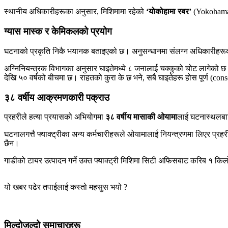
स्थानीय अधिकारीहरूका अनुसार, मिशिमामा रहेको
‘योकोहामा रबर’
(Yokohama 
ग्यास मास्क र केमिकलको प्रयोग
घटनाको प्रकृति निकै भयानक बताइएको छ। अनुसन्धानमा संलग्न अधिकारीहर
अग्निनियन्त्रक विभागका अनुसार घाइतेमध्ये ८ जनालाई चक्कुको चोट लागेको छ
देखि ५० वर्षको बीचमा छ। राहतको कुरा के छ भने, सबै घाइतेहरू होस पूर्ण (co
३८ वर्षीय आक्रमणकारी पक्राउ
प्रहरीले हत्या प्रयासको अभियोगमा
३८ वर्षीय मासाकी ओयामा
लाई घटनास्थलबाटै
घटनालगत्तै फ्याक्ट्रीका अन्य कर्मचारीहरूले ओयामालाई नियन्त्रणमा लिएर प्रह
छैन।
गाडीको टायर उत्पादन गर्ने उक्त फ्याक्ट्री मिशिमा सिटी अफिसबाट करिब १ कि
यो खबर पढेर तपाईलाई कस्तो महसुस भयो ?
मिल्दोजुल्दो समाचारहरू