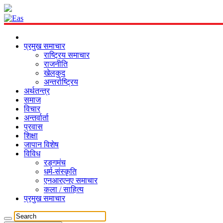
प्रमुख समाचार
राष्ट्रिय समाचार
राजनीति
खेलकुद
अन्तर्राष्ट्रिय
अर्थतन्त्र
समाज
विचार
अन्तर्वार्ता
प्रवास
शिक्षा
जापान विशेष
विविध
रङ्गमंच
धर्म-संस्कृति
एनआरएनए समाचार
कला / साहित्य
प्रमुख समाचार