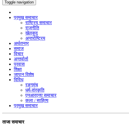
Toggle navigation
प्रमुख समाचार
राष्ट्रिय समाचार
राजनीति
खेलकुद
अन्तर्राष्ट्रिय
अर्थतन्त्र
समाज
विचार
अन्तर्वार्ता
प्रवास
शिक्षा
जापान विशेष
विविध
रङ्गमंच
धर्म-संस्कृति
एनआरएनए समाचार
कला / साहित्य
प्रमुख समाचार
ताजा समाचार