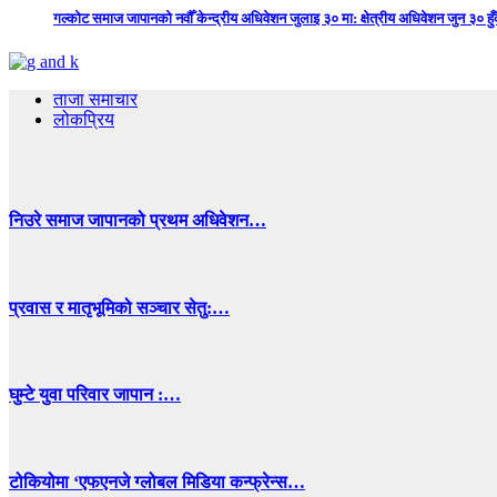
गल्कोट समाज जापानको नवौँ केन्द्रीय अधिवेशन जुलाइ ३० मा: क्षेत्रीय अधिवेशन जुन ३० हुँद
ताजा समाचार
लोकप्रिय
निउरे समाज जापानको प्रथम अधिवेशन…
प्रवास र मातृभूमिको सञ्चार सेतु:…
घुम्टे युवा परिवार जापान :…
टोकियोमा ‘एफएनजे ग्लोबल मिडिया कन्फ्रेन्स…