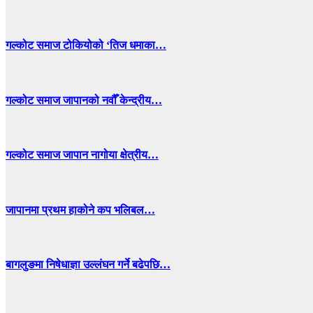
गल्कोट समाज टोकियोको ‘तिज धमाका…
गल्कोट समाज जापानको नवौँ केन्द्रीय…
गल्कोट समाज जापान नागोया क्षेत्रीय…
जापानमा प्रथम हाकोने कप भलिबल…
बागलुङमा निषेधाज्ञा उल्लंघन गर्ने बढेपछि…