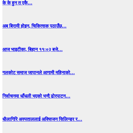
के के हुन त एकै…
अब बिरामी होइन, चिकित्सक पठाउँछ…
आज भाइटीका, बिहान ११ः०२ बजे…
गलकोट समाज जापानले आगामी महिनाको…
निर्वाचनमा धाँधली भएको भन्दै ढोरपाटन…
धाैलागिरि अस्पताललाई अक्सिजन सिलिन्डर र…