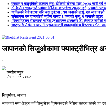
प्रवास र मातृभूमिको सञ्चार सेतु: टोकियो घोषणा पत्र-२०२६ जारी गर्दै 
टोकियोमा ‘एफएनजे ग्लोबल मिडिया कन्फ्रेन्स २०२६’ हुने; प्रवासी प
धादिङको बेनीघाटमा राति बस दुर्घटना : १७ जनाको मृत्यु, २४ जना घाइते
रामेछापमा बस तामाकोशी नदीमा खस्दा ६ जनाको मृत्यु, ७ जनाको उद्धार
‘रिब्राण्डिङ्ग रोडम्याप’ सहित एनआरएनए अध्यक्षमा डा. हेमराज शर्माको उ
राष्ट्रपति पौडेल र जापानी प्रधानमन्त्री ताकाइचीबीच शिष्टाचार भेट: सम
जापानको सिजुओकामा फ्याक्ट्रीभित्र अन
-
जनहित न्युज
पौष ११ गते २०८२
सिजुओका, जापान
जापानको मध्य क्षेत्रमा पर्ने सिजुओका प्रिफेक्चरको मिशिमा सहरमा रहेको एक 