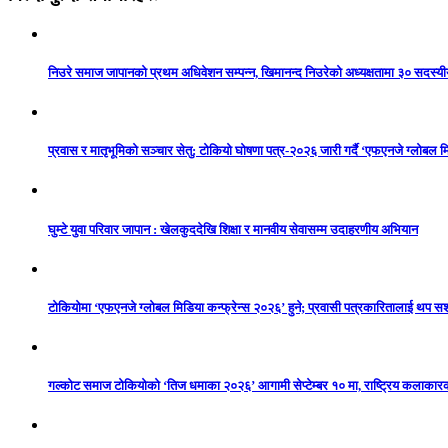
निउरे समाज जापानको प्रथम अधिवेशन सम्पन्न, खिमानन्द निउरेको अध्यक्षतामा ३० सदस्य
प्रवास र मातृभूमिको सञ्चार सेतु: टोकियो घोषणा पत्र-२०२६ जारी गर्दै ‘एफएनजे ग्लोबल मि
घुम्टे युवा परिवार जापान : खेलकुददेखि शिक्षा र मानवीय सेवासम्म उदाहरणीय अभियान
टोकियोमा ‘एफएनजे ग्लोबल मिडिया कन्फ्रेन्स २०२६’ हुने; प्रवासी पत्रकारितालाई थप 
गल्कोट समाज टोकियोको ‘तिज धमाका २०२६’ आगामी सेप्टेम्बर १० मा, राष्ट्रिय कलाकारको 