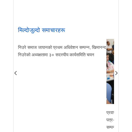
मिल्दोजुल्दो समाचारहरू
निउरे समाज जापानको प्रथम अधिवेशन सम्पन्न, खिमानन्द
निउरेको अध्यक्षतामा ३० सदस्यीय कार्यसमिति चयन
प्रवास र मातृभूम
पत्र-२०२६ जारी 
सम्पन्न