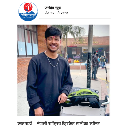
जनहित न्युज
जेठ १२ गते २०७८
काठमाडाैँ – नेपाली राष्ट्रिय क्रिकेट टोलीका स्पीनर