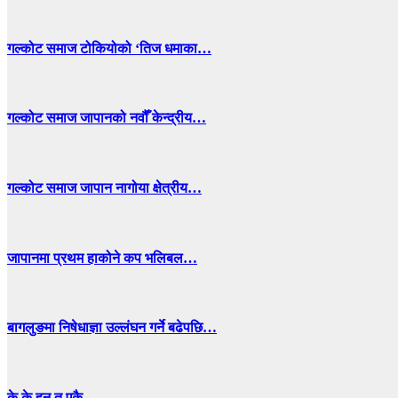
गल्कोट समाज टोकियोको ‘तिज धमाका…
गल्कोट समाज जापानको नवौँ केन्द्रीय…
गल्कोट समाज जापान नागोया क्षेत्रीय…
जापानमा प्रथम हाकोने कप भलिबल…
बागलुङमा निषेधाज्ञा उल्लंघन गर्ने बढेपछि…
के के हुन त एकै…