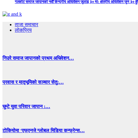
गल्कोट समाज जापानको नवौँ केन्द्रीय अधिवेशन जुलाइ ३० मा: क्षेत्रीय अधिवेशन जुन ३० हुँद
ताजा समाचार
लोकप्रिय
निउरे समाज जापानको प्रथम अधिवेशन…
प्रवास र मातृभूमिको सञ्चार सेतु:…
घुम्टे युवा परिवार जापान :…
टोकियोमा ‘एफएनजे ग्लोबल मिडिया कन्फ्रेन्स…