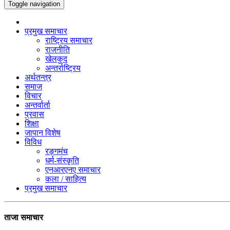
Toggle navigation
प्रमुख समाचार
राष्ट्रिय समाचार
राजनीति
खेलकुद
अन्तर्राष्ट्रिय
अर्थतन्त्र
समाज
विचार
अन्तर्वार्ता
प्रवास
शिक्षा
जापान विशेष
विविध
रङ्गमंच
धर्म-संस्कृति
एनआरएनए समाचार
कला / साहित्य
प्रमुख समाचार
ताजा समाचार