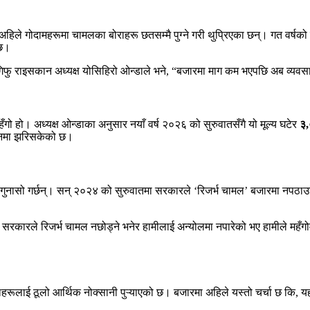
अहिले गोदामहरूमा चामलका बोराहरू छतसम्मै पुग्ने गरी थुप्रिएका छन्। गत वर्ष
 छ।
” गिफु राइसकान अध्यक्ष योसिहिरो ओन्डाले भने, “बजारमा माग कम भएपछि अब व्यवस
ो हो। अध्यक्ष ओन्डाका अनुसार नयाँ वर्ष २०२६ को सुरुवातसँगै यो मूल्य घटेर
३,
इनमा झरिसकेको छ।
 गुनासो गर्छन्। सन् २०२४ को सुरुवातमा सरकारले ‘रिजर्भ चामल’ बजारमा नपठा
कारले रिजर्भ चामल नछोड्ने भनेर हामीलाई अन्योलमा नपारेको भए हामीले महँगोमा
ेताहरूलाई ठूलो आर्थिक नोक्सानी पुऱ्याएको छ। बजारमा अहिले यस्तो चर्चा छ कि