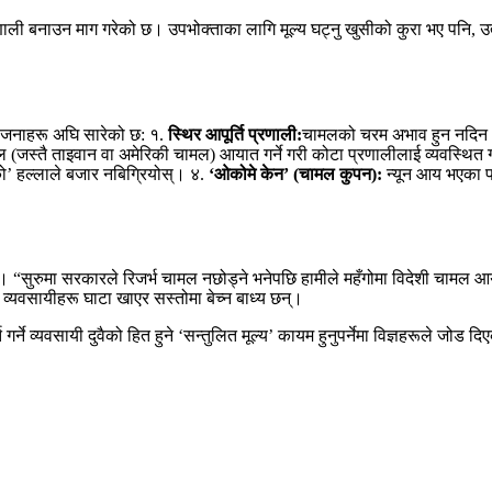
ाली बनाउन माग गरेको छ। उपभोक्ताका लागि मूल्य घट्नु खुसीको कुरा भए पनि, उत्पाद
 योजनाहरू अघि सारेको छ: १.
स्थिर आपूर्ति प्रणाली:
चामलको चरम अभाव हुन नदिन 
(जस्तै ताइवान वा अमेरिकी चामल) आयात गर्ने गरी कोटा प्रणालीलाई व्यवस्थित ग
को’ हल्लाले बजार नबिग्रियोस्। ४.
‘ओकोमे केन’ (चामल कुपन):
न्यून आय भएका पर
 “सुरुमा सरकारले रिजर्भ चामल नछोड्ने भनेपछि हामीले महँगोमा विदेशी चामल आया
व्यवसायीहरू घाटा खाएर सस्तोमा बेच्न बाध्य छन्।
गर्ने व्यवसायी दुवैको हित हुने ‘सन्तुलित मूल्य’ कायम हुनुपर्नेमा विज्ञहरूले जोड द