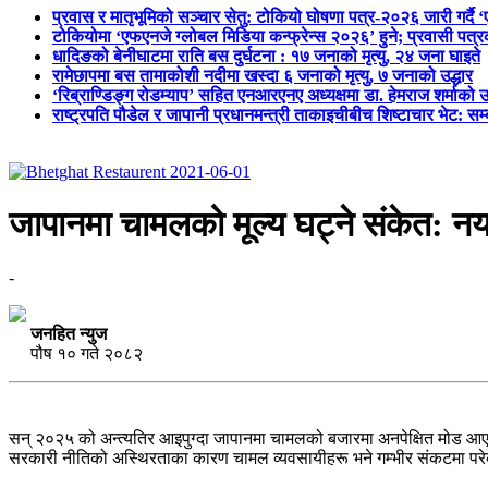
प्रवास र मातृभूमिको सञ्चार सेतु: टोकियो घोषणा पत्र-२०२६ जारी गर्दै 
टोकियोमा ‘एफएनजे ग्लोबल मिडिया कन्फ्रेन्स २०२६’ हुने; प्रवासी प
धादिङको बेनीघाटमा राति बस दुर्घटना : १७ जनाको मृत्यु, २४ जना घाइते
रामेछापमा बस तामाकोशी नदीमा खस्दा ६ जनाको मृत्यु, ७ जनाको उद्धार
‘रिब्राण्डिङ्ग रोडम्याप’ सहित एनआरएनए अध्यक्षमा डा. हेमराज शर्माको उ
राष्ट्रपति पौडेल र जापानी प्रधानमन्त्री ताकाइचीबीच शिष्टाचार भेट: सम
जापानमा चामलको मूल्य घट्ने संकेत: नया
-
जनहित न्युज
पौष १० गते २०८२
सन् २०२५ को अन्त्यतिर आइपुग्दा जापानमा चामलको बजारमा अनपेक्षित मोड आएक
सरकारी नीतिको अस्थिरताका कारण चामल व्यवसायीहरू भने गम्भीर संकटमा पर