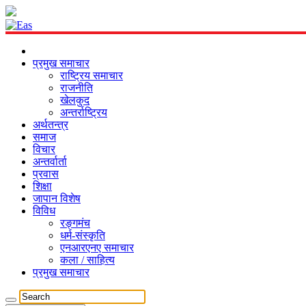
प्रमुख समाचार
राष्ट्रिय समाचार
राजनीति
खेलकुद
अन्तर्राष्ट्रिय
अर्थतन्त्र
समाज
विचार
अन्तर्वार्ता
प्रवास
शिक्षा
जापान विशेष
विविध
रङ्गमंच
धर्म-संस्कृति
एनआरएनए समाचार
कला / साहित्य
प्रमुख समाचार