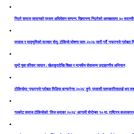
निउरे समाज जापानको प्रथम अधिवेशन सम्पन्न, खिमानन्द निउरेको अध्यक्षतामा ३० सदस्य
प्रवास र मातृभूमिको सञ्चार सेतु: टोकियो घोषणा पत्र-२०२६ जारी गर्दै ‘एफएनजे ग्लोबल मि
घुम्टे युवा परिवार जापान : खेलकुददेखि शिक्षा र मानवीय सेवासम्म उदाहरणीय अभियान
टोकियोमा ‘एफएनजे ग्लोबल मिडिया कन्फ्रेन्स २०२६’ हुने; प्रवासी पत्रकारितालाई थप 
गल्कोट समाज टोकियोको ‘तिज धमाका २०२६’ आगामी सेप्टेम्बर १० मा, राष्ट्रिय कलाकारको 