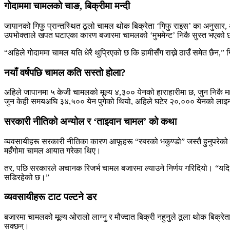
गोदाममा चामलको चाङ, बिक्रीमा मन्दी
जापानको गिफु प्रान्तस्थित ठूलो चामल थोक बिक्रेता ‘गिफु राइस’ का अनुसार, 
उपभोक्ताले खपत घटाएका कारण बजारमा चामलको ‘मुभमेन्ट’ निकै सुस्त भएको
“अहिले गोदाममा चामल यति धेरै थुप्रिएको छ कि हामीसँग राख्ने ठाउँ समेत छैन,
नयाँ वर्षपछि चामल कति सस्तो होला?
अहिले जापानमा ५ केजी चामलको मूल्य ४,३०० येनको हाराहारीमा छ, जुन निकै महँग
जुन केही समयअघि ३४,५०० येन पुगेको थियो, अहिले घटेर २०,००० येनको ला
सरकारी नीतिको अन्योल र ‘ताइवान चामल’ को कथा
व्यवसायीहरू सरकारी नीतिका कारण आफूहरू “रबरको भकुण्डो” जस्तै हुनुपरेको
महँगोमा चामल आयात गरेका थिए।
तर, पछि सरकारले अचानक रिजर्भ चामल बजारमा ल्याउने निर्णय गरिदियो। “यदि सर
सडिरहेको छ।”
व्यवसायीहरू टाट पल्टने डर
बजारमा चामलको मूल्य ओरालो लाग्नु र मौज्दात बिक्री नहुनुले ठूला थोक बिक्र
सक्छन्।