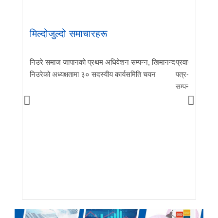
मिल्दोजुल्दो समाचारहरू
निउरे समाज जापानको प्रथम अधिवेशन सम्पन्न, खिमानन्द
प्रवास र मातृभूम
निउरेको अध्यक्षतामा ३० सदस्यीय कार्यसमिति चयन
पत्र-२०२६ जारी 
सम्पन्न