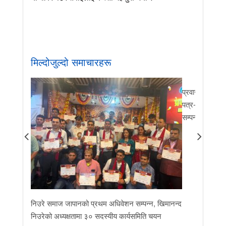
मिल्दोजुल्दो समाचारहरू
प्रवास र मातृभूम
पत्र-२०२६ जारी 
सम्पन्न
निउरे समाज जापानको प्रथम अधिवेशन सम्पन्न, खिमानन्द
निउरेको अध्यक्षतामा ३० सदस्यीय कार्यसमिति चयन