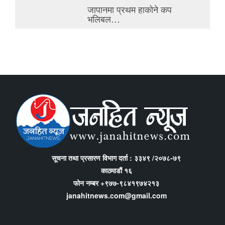
जापानमा प्रथम हाकोने कप
भलिबल…
सूचना तथा प्रसारण विभाग दर्ता : ३३४९ /२०७८-७९
काठमाडौं १६
फोन नम्बर +९७७-९८४१९७४२१३
janahitnews.com@gmail.com