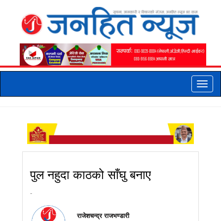
Toggle
naviga
पुल नहुदा काठको साँघु बनाए
-
राजेशचन्द्र राजभण्डारी