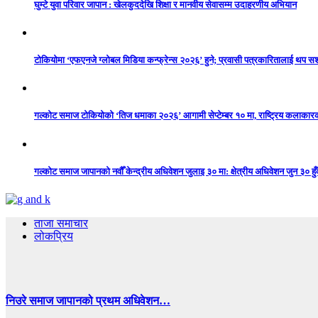
घुम्टे युवा परिवार जापान : खेलकुददेखि शिक्षा र मानवीय सेवासम्म उदाहरणीय अभियान
टोकियोमा ‘एफएनजे ग्लोबल मिडिया कन्फ्रेन्स २०२६’ हुने; प्रवासी पत्रकारितालाई थप 
गल्कोट समाज टोकियोको ‘तिज धमाका २०२६’ आगामी सेप्टेम्बर १० मा, राष्ट्रिय कलाकारको 
गल्कोट समाज जापानको नवौँ केन्द्रीय अधिवेशन जुलाइ ३० मा: क्षेत्रीय अधिवेशन जुन ३० हुँद
ताजा समाचार
लोकप्रिय
निउरे समाज जापानको प्रथम अधिवेशन…