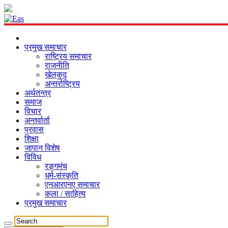
प्रमुख समाचार
राष्ट्रिय समाचार
राजनीति
खेलकुद
अन्तर्राष्ट्रिय
अर्थतन्त्र
समाज
विचार
अन्तर्वार्ता
प्रवास
शिक्षा
जापान विशेष
विविध
रङ्गमंच
धर्म-संस्कृति
एनआरएनए समाचार
कला / साहित्य
प्रमुख समाचार