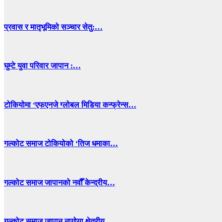
प्रवास र मातृभूमिको सञ्चार सेतु:…
घुम्टे युवा परिवार जापान :…
टोकियोमा ‘एफएनजे ग्लोबल मिडिया कन्फ्रेन्स…
गल्कोट समाज टोकियोको ‘तिज धमाका…
गल्कोट समाज जापानको नवौँ केन्द्रीय…
गल्कोट समाज जापान नागोया क्षेत्रीय…