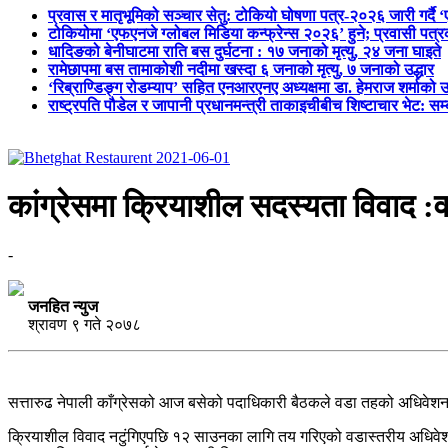
प्रवास र मातृभूमिको सञ्चार सेतु: टोकियो घोषणा पत्र-२०२६ जारी गर्दै 
टोकियोमा ‘एफएनजे ग्लोबल मिडिया कन्फ्रेन्स २०२६’ हुने; प्रवासी प
धादिङको बेनीघाटमा राति बस दुर्घटना : १७ जनाको मृत्यु, २४ जना घाइते
रामेछापमा बस तामाकोशी नदीमा खस्दा ६ जनाको मृत्यु, ७ जनाको उद्धार
‘रिब्राण्डिङ्ग रोडम्याप’ सहित एनआरएनए अध्यक्षमा डा. हेमराज शर्माको उ
राष्ट्रपति पौडेल र जापानी प्रधानमन्त्री ताकाइचीबीच शिष्टाचार भेट: सम
कांग्रेसमा क्रियाशील सदस्यता विवाद 
-
जनहित न्युज
श्रावण ९ गते २०७८
सत्तारुढ नेपाली काँग्रेसको आज बसेको पदाधिकारी बैठकले वडा तहको अधिवेशन स
क्रियाशील विवाद नटुंगिएपछि १२ साउनका लागि तय गरिएको वडास्तरीय अधिवेश