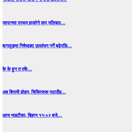
जापानमा प्रथम हाकोने कप भलिबल…
बागलुङमा निषेधाज्ञा उल्लंघन गर्ने बढेपछि…
के के हुन त एकै…
अब बिरामी होइन, चिकित्सक पठाउँछ…
आज भाइटीका, बिहान ११ः०२ बजे…