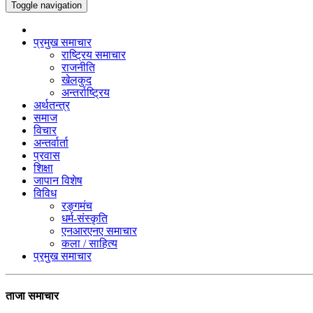
Toggle navigation
प्रमुख समाचार
राष्ट्रिय समाचार
राजनीति
खेलकुद
अन्तर्राष्ट्रिय
अर्थतन्त्र
समाज
विचार
अन्तर्वार्ता
प्रवास
शिक्षा
जापान विशेष
विविध
रङ्गमंच
धर्म-संस्कृति
एनआरएनए समाचार
कला / साहित्य
प्रमुख समाचार
ताजा समाचार