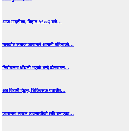
आज भाइटीका, बिहान ११ः०२ बजे…
गलकोट समाज जापानले आगामी महिनाको…
निर्वाचनमा धाँधली भएको भन्दै ढोरपाटन…
अब बिरामी होइन, चिकित्सक पठाउँछ…
जापानमा सफल व्यवसायीको छवि बनाएका…