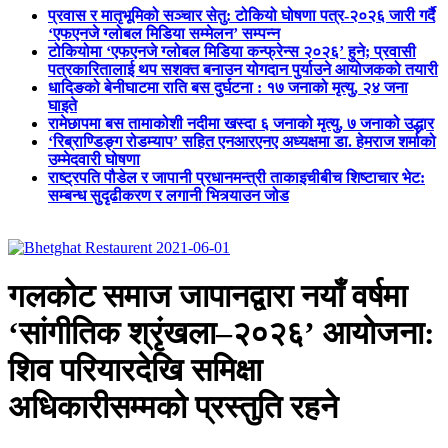
प्रवास र मातृभूमिको सञ्चार सेतु: टोकियो घोषणा पत्र-२०२६ जारी गर्दै
‘एफएनजे ग्लोबल मिडिया सम्मेलन’ सम्पन्न
टोकियोमा ‘एफएनजे ग्लोबल मिडिया कन्फ्रेन्स २०२६’ हुने; प्रवासी
पत्रकारितालाई थप सशक्त बनाउन योगदान पुर्याउने आयोजकको तयारी
धादिङको बेनीघाटमा राति बस दुर्घटना : १७ जनाको मृत्यु, २४ जना
घाइते
रामेछापमा बस तामाकोशी नदीमा खस्दा ६ जनाको मृत्यु, ७ जनाको उद्धार
‘रिब्राण्डिङ्ग रोडम्याप’ सहित एनआरएनए अध्यक्षमा डा. हेमराज शर्माको
उम्मेदवारी घोषणा
राष्ट्रपति पौडेल र जापानी प्रधानमन्त्री ताकाइचीबीच शिष्टाचार भेट:
सम्बन्ध सुदृढीकरण र लगानी भित्र्याउन जोड
गलकोट समाज जापानद्वारा नयाँ वर्षमा
‘सांगीतिक श्रृंखला–२०२६’ आयोजना:
शिव परियारदेखि समिक्षा
अधिकारीसम्मको प्रस्तुति रहने