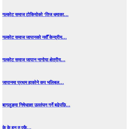
गल्कोट समाज टोकियोको ‘तिज धमाका…
गल्कोट समाज जापानको नवौँ केन्द्रीय…
गल्कोट समाज जापान नागोया क्षेत्रीय…
जापानमा प्रथम हाकोने कप भलिबल…
बागलुङमा निषेधाज्ञा उल्लंघन गर्ने बढेपछि…
के के हुन त एकै…