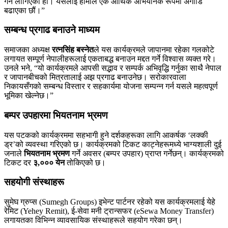
गर्न लागिएको हो। यसलाई हामीले एक आर्थिक अभियानकै रूपमा अगाडि
बढाएका छौं।”
सम्बन्ध प्रगाढ बनाउने माध्यम
समाजका अध्यक्ष
रत्नसिंह बस्नेत
ले यस कार्यक्रमले जापानमा रहेका गलकोटे
लगायत सम्पूर्ण नेपालीहरूलाई एकताबद्ध बनाउन मद्दत गर्ने विश्वास व्यक्त गरे।
उनले भने, “यो कार्यक्रमले आपसी सद्भाव र सम्पर्क अभिवृद्धि गर्नुका साथै नेपाल
र जापानबीचको मित्रतालाई अझ प्रगाढ बनाउनेछ। सरोकारवाला
निकायसँगको सम्बन्ध विस्तार र सहकार्यमा योजना सम्पन्न गर्न यसले महत्वपूर्ण
भूमिका खेल्नेछ।”
बम्पर उपहारमा भियतनाम भ्रमण
यस पटकको कार्यक्रममा सहभागी हुने दर्शकहरूका लागि आकर्षक ‘लक्की
ड्र’को व्यवस्था गरिएको छ। कार्यक्रमको टिकट काट्नेहरूमध्ये भाग्यशाली दुई
जनाले
भियतनाम भ्रमण
गर्ने अवसर (बम्पर उपहार) प्राप्त गर्नेछन्। कार्यक्रमको
टिकट दर
३,००० येन
तोकिएको छ।
सहयोगी संस्थाहरू
सुमेघ ग्रुप्स (Sumegh Groups) इभेन्ट पार्टनर रहेको यस कार्यक्रमलाई येहे
रेमिट (Yehey Remit), ई-सेवा मनी ट्रान्सफर (eSewa Money Transfer)
लगायतका विभिन्न व्यावसायिक संस्थाहरूले सहयोग गरेका छन्।