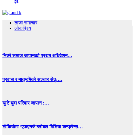
हुँदै
ताजा समाचार
लोकप्रिय
निउरे समाज जापानको प्रथम अधिवेशन…
प्रवास र मातृभूमिको सञ्चार सेतु:…
घुम्टे युवा परिवार जापान :…
टोकियोमा ‘एफएनजे ग्लोबल मिडिया कन्फ्रेन्स…