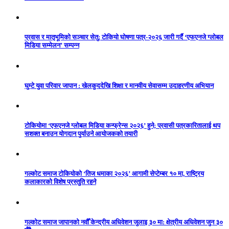
प्रवास र मातृभूमिको सञ्चार सेतु: टोकियो घोषणा पत्र-२०२६ जारी गर्दै ‘एफएनजे ग्लोबल
मिडिया सम्मेलन’ सम्पन्न
घुम्टे युवा परिवार जापान : खेलकुददेखि शिक्षा र मानवीय सेवासम्म उदाहरणीय अभियान
टोकियोमा ‘एफएनजे ग्लोबल मिडिया कन्फ्रेन्स २०२६’ हुने; प्रवासी पत्रकारितालाई थप
सशक्त बनाउन योगदान पुर्याउने आयोजकको तयारी
गल्कोट समाज टोकियोको ‘तिज धमाका २०२६’ आगामी सेप्टेम्बर १० मा, राष्ट्रिय
कलाकारको विशेष प्रस्तुति रहने
गल्कोट समाज जापानको नवौँ केन्द्रीय अधिवेशन जुलाइ ३० मा: क्षेत्रीय अधिवेशन जुन ३०