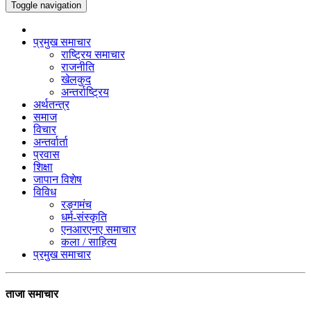
Toggle navigation
प्रमुख समाचार
राष्ट्रिय समाचार
राजनीति
खेलकुद
अन्तर्राष्ट्रिय
अर्थतन्त्र
समाज
विचार
अन्तर्वार्ता
प्रवास
शिक्षा
जापान विशेष
विविध
रङ्गमंच
धर्म-संस्कृति
एनआरएनए समाचार
कला / साहित्य
प्रमुख समाचार
ताजा समाचार