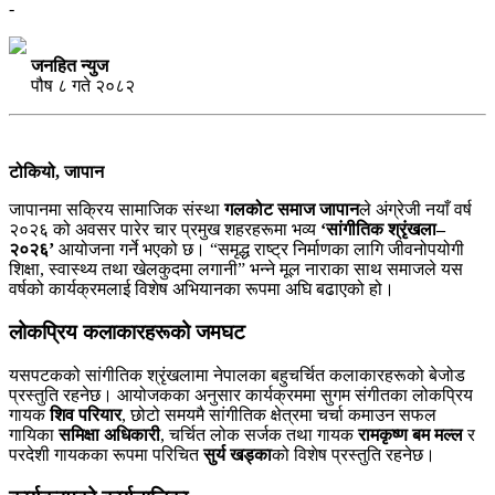
-
जनहित न्युज
पौष ८ गते २०८२
टोकियो, जापान
जापानमा सक्रिय सामाजिक संस्था
गलकोट समाज जापान
ले अंग्रेजी नयाँ वर्ष
२०२६ को अवसर पारेर चार प्रमुख शहरहरूमा भव्य
‘सांगीतिक श्रृंखला–
२०२६’
आयोजना गर्ने भएको छ। “समृद्ध राष्ट्र निर्माणका लागि जीवनोपयोगी
शिक्षा, स्वास्थ्य तथा खेलकुदमा लगानी” भन्ने मूल नाराका साथ समाजले यस
वर्षको कार्यक्रमलाई विशेष अभियानका रूपमा अघि बढाएको हो।
लोकप्रिय कलाकारहरूको जमघट
यसपटकको सांगीतिक श्रृंखलामा नेपालका बहुचर्चित कलाकारहरूको बेजोड
प्रस्तुति रहनेछ। आयोजकका अनुसार कार्यक्रममा सुगम संगीतका लोकप्रिय
गायक
शिव परियार
, छोटो समयमै सांगीतिक क्षेत्रमा चर्चा कमाउन सफल
गायिका
समिक्षा अधिकारी
, चर्चित लोक सर्जक तथा गायक
रामकृष्ण बम मल्ल
र
परदेशी गायकका रूपमा परिचित
सुर्य खड्का
को विशेष प्रस्तुति रहनेछ।