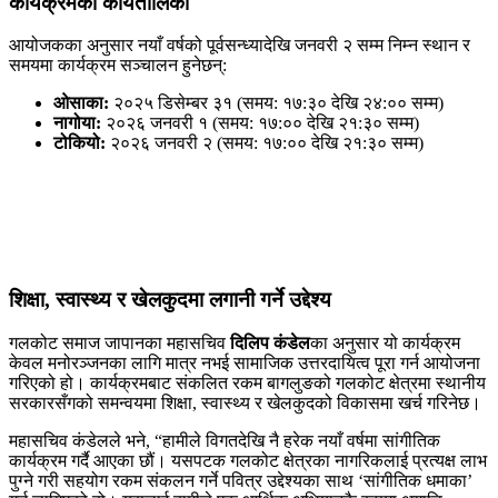
कार्यक्रमको कार्यतालिका
आयोजकका अनुसार नयाँ वर्षको पूर्वसन्ध्यादेखि जनवरी २ सम्म निम्न स्थान र
समयमा कार्यक्रम सञ्चालन हुनेछन्:
ओसाका:
२०२५ डिसेम्बर ३१ (समय: १७:३० देखि २४:०० सम्म)
नागोया:
२०२६ जनवरी १ (समय: १७:०० देखि २१:३० सम्म)
टोकियो:
२०२६ जनवरी २ (समय: १७:०० देखि २१:३० सम्म)
शिक्षा, स्वास्थ्य र खेलकुदमा लगानी गर्ने उद्देश्य
गलकोट समाज जापानका महासचिव
दिलिप कंडेल
का अनुसार यो कार्यक्रम
केवल मनोरञ्जनका लागि मात्र नभई सामाजिक उत्तरदायित्व पूरा गर्न आयोजना
गरिएको हो। कार्यक्रमबाट संकलित रकम बागलुङको गलकोट क्षेत्रमा स्थानीय
सरकारसँगको समन्वयमा शिक्षा, स्वास्थ्य र खेलकुदको विकासमा खर्च गरिनेछ।
महासचिव कंडेलले भने, “हामीले विगतदेखि नै हरेक नयाँ वर्षमा सांगीतिक
कार्यक्रम गर्दै आएका छौं। यसपटक गलकोट क्षेत्रका नागरिकलाई प्रत्यक्ष लाभ
पुग्ने गरी सहयोग रकम संकलन गर्ने पवित्र उद्देश्यका साथ ‘सांगीतिक धमाका’