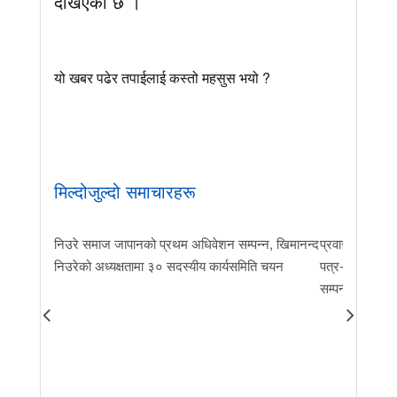
देखिएको छ ।
यो खबर पढेर तपाईलाई कस्तो महसुस भयो ?
मिल्दोजुल्दो समाचारहरू
निउरे समाज जापानको प्रथम अधिवेशन सम्पन्न, खिमानन्द
प्रवास र मातृभूम
निउरेको अध्यक्षतामा ३० सदस्यीय कार्यसमिति चयन
पत्र-२०२६ जारी 
सम्पन्न