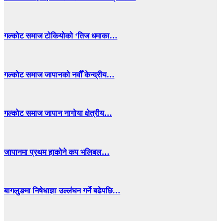
गल्कोट समाज टोकियोको ‘तिज धमाका…
गल्कोट समाज जापानको नवौँ केन्द्रीय…
गल्कोट समाज जापान नागोया क्षेत्रीय…
जापानमा प्रथम हाकोने कप भलिबल…
बागलुङमा निषेधाज्ञा उल्लंघन गर्ने बढेपछि…