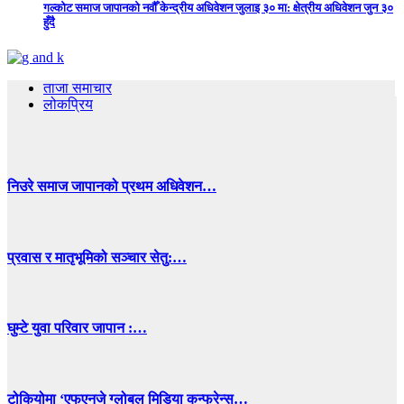
गल्कोट समाज जापानको नवौँ केन्द्रीय अधिवेशन जुलाइ ३० मा: क्षेत्रीय अधिवेशन जुन ३०
हुँदै
ताजा समाचार
लोकप्रिय
निउरे समाज जापानको प्रथम अधिवेशन…
प्रवास र मातृभूमिको सञ्चार सेतु:…
घुम्टे युवा परिवार जापान :…
टोकियोमा ‘एफएनजे ग्लोबल मिडिया कन्फ्रेन्स…