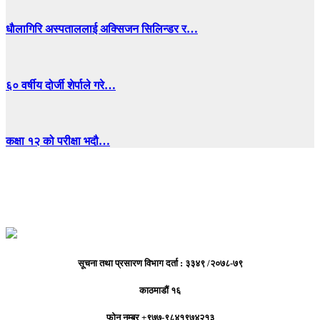
धाैलागिरि अस्पताललाई अक्सिजन सिलिन्डर र…
६० वर्षीय दोर्जी शेर्पाले गरे…
कक्षा १२ को परीक्षा भदौ…
सूचना तथा प्रसारण विभाग दर्ता : ३३४९ /२०७८-७९
काठमाडौं १६
फोन नम्बर +९७७-९८४१९७४२१३