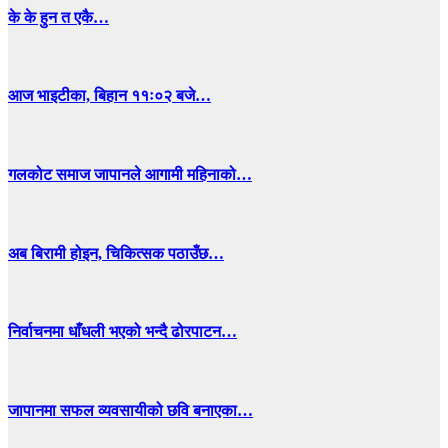
के के हुन त एकै…
आज भाइटीका, बिहान ११ः०२ बजे…
गलकोट समाज जापानले आगामी महिनाको…
अब बिरामी होइन, चिकित्सक पठाउँछ…
निर्वाचनमा धाँधली भएको भन्दै ढोरपाटन…
जापानमा सफल व्यवसायीको छवि बनाएका…