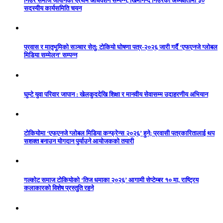
निउरे समाज जापानको प्रथम अधिवेशन सम्पन्न, खिमानन्द निउरेको अध्यक्षतामा ३०
सदस्यीय कार्यसमिति चयन
प्रवास र मातृभूमिको सञ्चार सेतु: टोकियो घोषणा पत्र-२०२६ जारी गर्दै ‘एफएनजे ग्लोबल
मिडिया सम्मेलन’ सम्पन्न
घुम्टे युवा परिवार जापान : खेलकुददेखि शिक्षा र मानवीय सेवासम्म उदाहरणीय अभियान
टोकियोमा ‘एफएनजे ग्लोबल मिडिया कन्फ्रेन्स २०२६’ हुने; प्रवासी पत्रकारितालाई थप
सशक्त बनाउन योगदान पुर्याउने आयोजकको तयारी
गल्कोट समाज टोकियोको ‘तिज धमाका २०२६’ आगामी सेप्टेम्बर १० मा, राष्ट्रिय
कलाकारको विशेष प्रस्तुति रहने