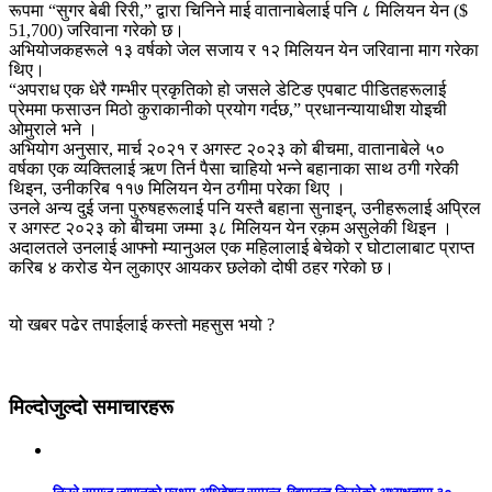
रूपमा “सुगर बेबी रिरी,” द्वारा चिनिने माई वातानाबेलाई पनि ८ मिलियन येन ($
51,700) जरिवाना गरेको छ।
अभियोजकहरूले १३ वर्षको जेल सजाय र १२ मिलियन येन जरिवाना माग गरेका
थिए।
“अपराध एक धेरै गम्भीर प्रकृतिको हो जसले डेटिङ एपबाट पीडितहरूलाई
प्रेममा फसाउन मिठो कुराकानीको प्रयोग गर्दछ,” प्रधानन्यायाधीश योइची
ओमुराले भने ।
अभियोग अनुसार, मार्च २०२१ र अगस्ट २०२३ को बीचमा, वातानाबेले ५०
वर्षका एक व्यक्तिलाई ऋण तिर्न पैसा चाहियो भन्ने बहानाका साथ ठगी गरेकी
थिइन, उनीकरिब ११७ मिलियन येन ठगीमा परेका थिए ।
उनले अन्य दुई जना पुरुषहरूलाई पनि यस्तै बहाना सुनाइन्, उनीहरूलाई अप्रिल
र अगस्ट २०२३ को बीचमा जम्मा ३८ मिलियन येन रक़म असुलेकी थिइन ।
अदालतले उनलाई आफ्नो म्यानुअल एक महिलालाई बेचेको र घोटालाबाट प्राप्त
करिब ४ करोड येन लुकाएर आयकर छलेको दोषी ठहर गरेको छ।
यो खबर पढेर तपाईलाई कस्तो महसुस भयो ?
मिल्दोजुल्दो समाचारहरू