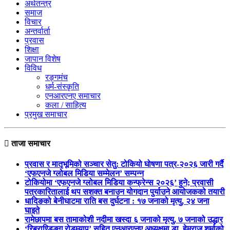
अर्थतन्त्र
समाज
विचार
अन्तर्वार्ता
प्रवास
शिक्षा
जापान विशेष
विविध
रङ्गमंच
धर्म-संस्कृति
एनआरएनए समाचार
कला / साहित्य
प्रमुख समाचार
ताजा समाचार
प्रवास र मातृभूमिको सञ्चार सेतु: टोकियो घोषणा पत्र-२०२६ जारी गर्दै
‘एफएनजे ग्लोबल मिडिया सम्मेलन’ सम्पन्न
टोकियोमा ‘एफएनजे ग्लोबल मिडिया कन्फ्रेन्स २०२६’ हुने; प्रवासी
पत्रकारितालाई थप सशक्त बनाउन योगदान पुर्याउने आयोजकको तयारी
धादिङको बेनीघाटमा राति बस दुर्घटना : १७ जनाको मृत्यु, २४ जना
घाइते
रामेछापमा बस तामाकोशी नदीमा खस्दा ६ जनाको मृत्यु, ७ जनाको उद्धार
‘रिब्राण्डिङ्ग रोडम्याप’ सहित एनआरएनए अध्यक्षमा डा. हेमराज शर्माको