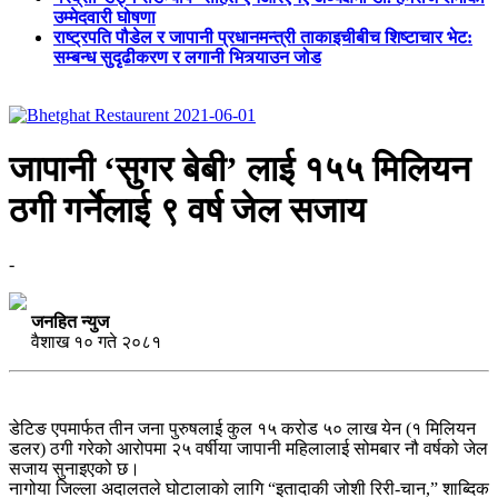
उम्मेदवारी घोषणा
राष्ट्रपति पौडेल र जापानी प्रधानमन्त्री ताकाइचीबीच शिष्टाचार भेट:
सम्बन्ध सुदृढीकरण र लगानी भित्र्याउन जोड
जापानी ‘सुगर बेबी’ लाई १५५ मिलियन
ठगी गर्नेलाई ९ वर्ष जेल सजाय
-
जनहित न्युज
वैशाख १० गते २०८१
डेटिङ एपमार्फत तीन जना पुरुषलाई कुल १५ करोड ५० लाख येन (१ मिलियन
डलर) ठगी गरेको आरोपमा २५ वर्षीया जापानी महिलालाई सोमबार नौ वर्षको जेल
सजाय सुनाइएको छ।
नागोया जिल्ला अदालतले घोटालाको लागि “इतादाकी जोशी रिरी-चान,” शाब्दिक