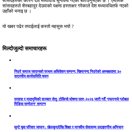
सांसदहरुको कारण देश मध्यावधि चुनावमा गएको बताउनुभएको छ । एमालेकै
सांसदहरुले शेरबहादुर देउवाको पक्षमा हस्ताक्षर गरेकाले देश मध्यावधितर्फ गएको
उहाँको भनाइ छ ।
यो खबर पढेर तपाईलाई कस्तो महसुस भयो ?
मिल्दोजुल्दो समाचारहरू
निउरे समाज जापानको प्रथम अधिवेशन सम्पन्न, खिमानन्द निउरेको अध्यक्षतामा ३०
सदस्यीय कार्यसमिति चयन
प्रवास र मातृभूमिको सञ्चार सेतु: टोकियो घोषणा पत्र-२०२६ जारी गर्दै ‘एफएनजे ग्लोबल
मिडिया सम्मेलन’ सम्पन्न
घुम्टे युवा परिवार जापान : खेलकुददेखि शिक्षा र मानवीय सेवासम्म उदाहरणीय अभियान