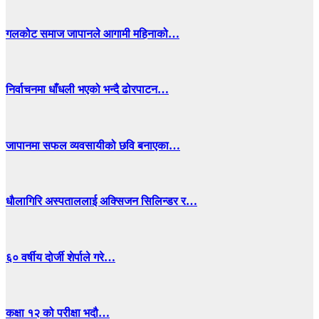
गलकोट समाज जापानले आगामी महिनाको…
निर्वाचनमा धाँधली भएको भन्दै ढोरपाटन…
जापानमा सफल व्यवसायीको छवि बनाएका…
धाैलागिरि अस्पताललाई अक्सिजन सिलिन्डर र…
६० वर्षीय दोर्जी शेर्पाले गरे…
कक्षा १२ को परीक्षा भदौ…