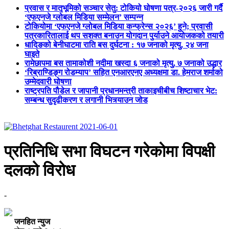
प्रवास र मातृभूमिको सञ्चार सेतु: टोकियो घोषणा पत्र-२०२६ जारी गर्दै
‘एफएनजे ग्लोबल मिडिया सम्मेलन’ सम्पन्न
टोकियोमा ‘एफएनजे ग्लोबल मिडिया कन्फ्रेन्स २०२६’ हुने; प्रवासी
पत्रकारितालाई थप सशक्त बनाउन योगदान पुर्याउने आयोजकको तयारी
धादिङको बेनीघाटमा राति बस दुर्घटना : १७ जनाको मृत्यु, २४ जना
घाइते
रामेछापमा बस तामाकोशी नदीमा खस्दा ६ जनाको मृत्यु, ७ जनाको उद्धार
‘रिब्राण्डिङ्ग रोडम्याप’ सहित एनआरएनए अध्यक्षमा डा. हेमराज शर्माको
उम्मेदवारी घोषणा
राष्ट्रपति पौडेल र जापानी प्रधानमन्त्री ताकाइचीबीच शिष्टाचार भेट:
सम्बन्ध सुदृढीकरण र लगानी भित्र्याउन जोड
प्रतिनिधि सभा विघटन गरेकोमा विपक्षी
दलको विरोध
-
जनहित न्युज