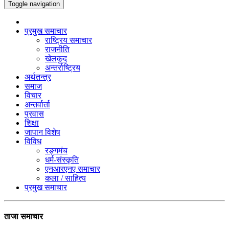
Toggle navigation
प्रमुख समाचार
राष्ट्रिय समाचार
राजनीति
खेलकुद
अन्तर्राष्ट्रिय
अर्थतन्त्र
समाज
विचार
अन्तर्वार्ता
प्रवास
शिक्षा
जापान विशेष
विविध
रङ्गमंच
धर्म-संस्कृति
एनआरएनए समाचार
कला / साहित्य
प्रमुख समाचार
ताजा समाचार