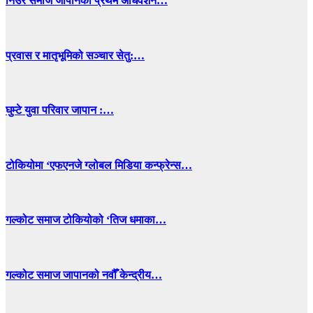
निउरे समाज जापानको प्रथम अधिवेशन…
प्रवास र मातृभूमिको सञ्चार सेतु:…
घुम्टे युवा परिवार जापान :…
टोकियोमा ‘एफएनजे ग्लोबल मिडिया कन्फ्रेन्स…
गल्कोट समाज टोकियोको ‘तिज धमाका…
गल्कोट समाज जापानको नवौँ केन्द्रीय…