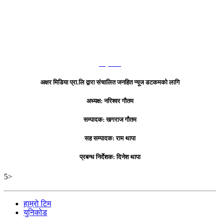
हाम्रो टिम
अक्षर मिडिया प्रा.लि द्वारा संचालित जनहित न्यूज डटकमको लागि
अध्यक्ष: नरिश्वर गौतम
सम्पादक: खगराज गौतम
सह सम्पादक: राम थापा
प्रबन्ध निर्देशक: दिनेश थापा
5>
हाम्रो टिम
युनिकोड