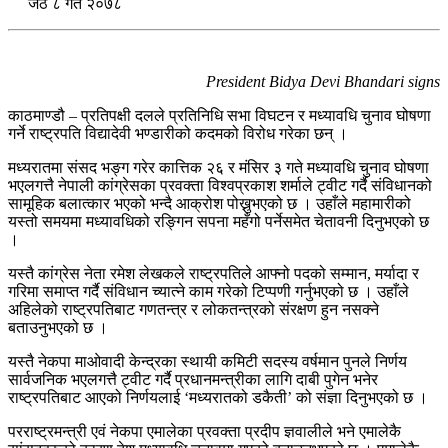
जेठ ८ गते २०७८
President Bidya Devi Bhandari signs
काठमाण्डौ – प्रतिपक्षी दलले प्रतिनिधि सभा विघटन र मध्यावधि चुनाव घोषणा
गर्ने राष्ट्रपति विद्यादेवी भण्डारीको कदमको विरोध गरेका छन् ।
मध्यरातमा संसद भङ्ग गरेर कात्तिक २६ र मंसिर ३ गते मध्यावधि चुनाव घोषणा
भएलगत्तै नेपाली कांग्रेसका प्रवक्ता विश्वप्रकाश शर्माले ट्वीट गर्दै संविधानको
सामूहिक बलात्कार भएको भन्दै आक्रोश पोख्नुभएको छ । उहाँले महामारीको
यस्तो समयमा मध्यावधिको रङ्गिन सपना महँगो पर्नेसमेत चेतावनी दिनुभएको छ
।
यस्तै कांग्रेस नेता रमेश लेखकले राष्ट्रपतिले आफ्नो पदको सम्मान, मर्यादा र
गरिमा समाप्त गर्दै संविधान च्यात्ने काम गरेको टिप्पणी गर्नुभएको छ । उहाँले
अहिलेको राष्ट्रपतिबाट गणतन्त्र र लोकतन्त्रको संरक्षण हुन नसक्ने
बताउनुभएको छ ।
यस्तै नेकपा माओवादी केन्द्रका स्थायी कमिटी सदस्य वर्षमान पुनले निर्णय
सार्वजनिक भएलगत्तै ट्वीट गर्दै प्रधानमन्त्रीका लागि दाबी पुगेन भनेर
राष्ट्रपतिबाट आएको निर्णयलाई ‘मध्यरातको डकैती’ को संज्ञा दिनुभएको छ ।
परराष्ट्रमन्त्री एवं नेकपा एमालेका प्रवक्ता प्रदीप ज्ञवालीले भने एमालेकै