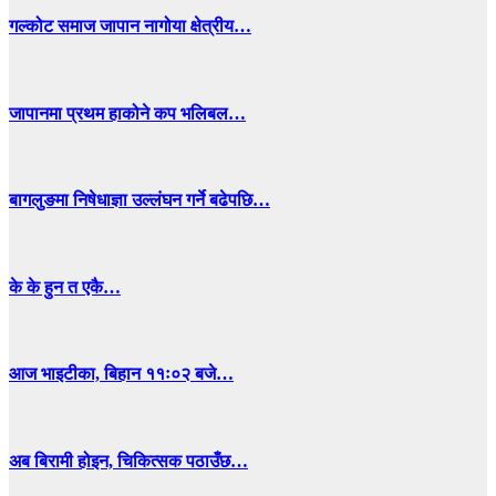
गल्कोट समाज जापान नागोया क्षेत्रीय…
जापानमा प्रथम हाकोने कप भलिबल…
बागलुङमा निषेधाज्ञा उल्लंघन गर्ने बढेपछि…
के के हुन त एकै…
आज भाइटीका, बिहान ११ः०२ बजे…
अब बिरामी होइन, चिकित्सक पठाउँछ…