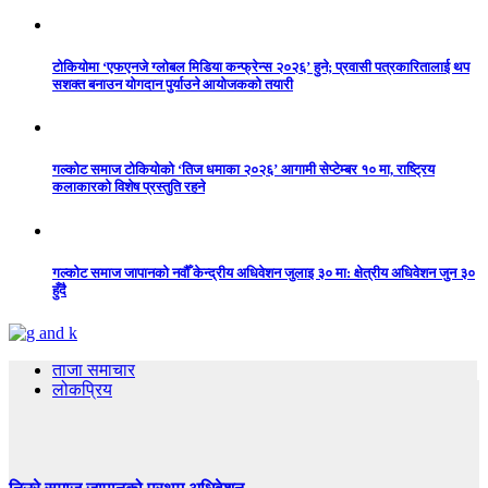
टोकियोमा ‘एफएनजे ग्लोबल मिडिया कन्फ्रेन्स २०२६’ हुने; प्रवासी पत्रकारितालाई थप
सशक्त बनाउन योगदान पुर्याउने आयोजकको तयारी
गल्कोट समाज टोकियोको ‘तिज धमाका २०२६’ आगामी सेप्टेम्बर १० मा, राष्ट्रिय
कलाकारको विशेष प्रस्तुति रहने
गल्कोट समाज जापानको नवौँ केन्द्रीय अधिवेशन जुलाइ ३० मा: क्षेत्रीय अधिवेशन जुन ३०
हुँदै
ताजा समाचार
लोकप्रिय