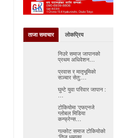
ताजा समाचार
लोकप्रिय
निउरे समाज जापानको
प्रथम अधिवेशन…
प्रवास र मातृभूमिको
सञ्चार सेतु:…
घुम्टे युवा परिवार जापान :
…
टोकियोमा ‘एफएनजे
ग्लोबल मिडिया
कन्फ्रेन्स…
गल्कोट समाज टोकियोको
‘तिज धमाका…