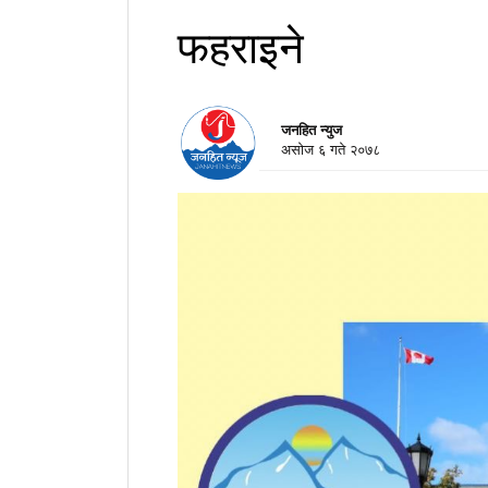
फहराइने
जनहित न्युज
असाेज ६ गते २०७८