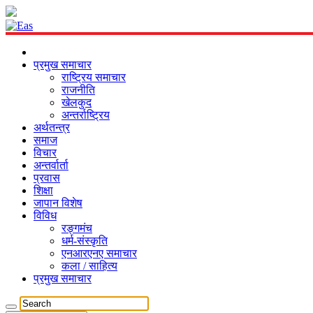
प्रमुख समाचार
राष्ट्रिय समाचार
राजनीति
खेलकुद
अन्तर्राष्ट्रिय
अर्थतन्त्र
समाज
विचार
अन्तर्वार्ता
प्रवास
शिक्षा
जापान विशेष
विविध
रङ्गमंच
धर्म-संस्कृति
एनआरएनए समाचार
कला / साहित्य
प्रमुख समाचार