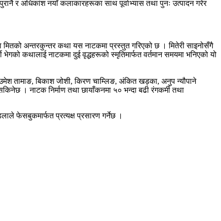
ुरानै र अधिकांश नयाँ कलाकारहरूका साथ पूर्वाभ्यास तथा पुनः उत्पादन गरेर
जोडा मितको अन्तरकुन्तर कथा यस नाटकमा प्रस्तुत गरिएको छ । मितेरी साइनोसँगै
भेगको कथालाई नाटकमा दुई वृद्धहरूको स्मृतिमार्फत वर्तमान समयमा भनिएको यो
 उमेश तामाङ, बिकाश जोशी, किरण चाम्लिङ, अंकित खड्का, अनुप न्यौपाने
सकिनेछ । नाटक निर्माण तथा छायाँकनमा ५० भन्दा बढी रंगकर्मी तथा
ाले फेसबुकमार्फत प्रत्यक्ष प्रसारण गर्नेछ ।