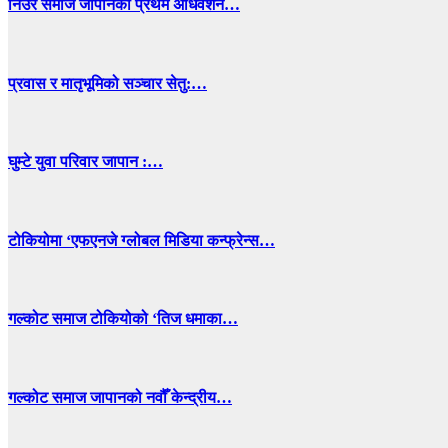
निउरे समाज जापानको प्रथम अधिवेशन…
प्रवास र मातृभूमिको सञ्चार सेतु:…
घुम्टे युवा परिवार जापान :…
टोकियोमा ‘एफएनजे ग्लोबल मिडिया कन्फ्रेन्स…
गल्कोट समाज टोकियोको ‘तिज धमाका…
गल्कोट समाज जापानको नवौँ केन्द्रीय…