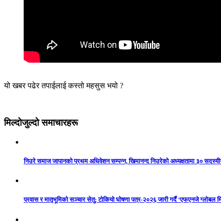
यो खबर पढेर तपाईलाई कस्तो महसुस भयो ?
मिल्दोजुल्दो समाचारहरू
निउरे समाज जापानको प्रथम अधिवेशन सम्पन्न, खिमानन्द निउरेको अध्यक्षतामा ३० सदस्य
प्रवास र मातृभूमिको सञ्चार सेतु: टोकियो घोषणा पत्र-२०२६ जारी गर्दै ‘एफएनजे ग्लोबल मि