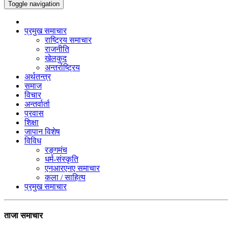
Toggle navigation
प्रमुख समाचार
राष्ट्रिय समाचार
राजनीति
खेलकुद
अन्तर्राष्ट्रिय
अर्थतन्त्र
समाज
विचार
अन्तर्वार्ता
प्रवास
शिक्षा
जापान विशेष
विविध
रङ्गमंच
धर्म-संस्कृति
एनआरएनए समाचार
कला / साहित्य
प्रमुख समाचार
ताजा समाचार