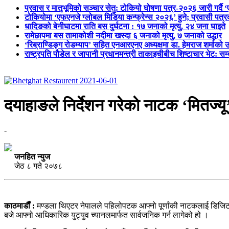
प्रवास र मातृभूमिको सञ्चार सेतु: टोकियो घोषणा पत्र-२०२६ जारी गर्दै 
टोकियोमा ‘एफएनजे ग्लोबल मिडिया कन्फ्रेन्स २०२६’ हुने; प्रवासी प
धादिङको बेनीघाटमा राति बस दुर्घटना : १७ जनाको मृत्यु, २४ जना घाइते
रामेछापमा बस तामाकोशी नदीमा खस्दा ६ जनाको मृत्यु, ७ जनाको उद्धार
‘रिब्राण्डिङ्ग रोडम्याप’ सहित एनआरएनए अध्यक्षमा डा. हेमराज शर्माको उ
राष्ट्रपति पौडेल र जापानी प्रधानमन्त्री ताकाइचीबीच शिष्टाचार भेट: सम
दयाहाङले निर्देशन गरेकाे नाटक ‘मितज्य
-
जनहित न्युज
जेठ ८ गते २०७८
काठमाडाैँ :
मण्डला थिएटर नेपालले पहिलोपटक आफ्नो पूर्णांकी नाटकलाई डिजिटल 
बजे आफ्नो आधिकारिक युट्युव च्यानलमार्फत सार्वजनिक गर्न लागेको हो ।