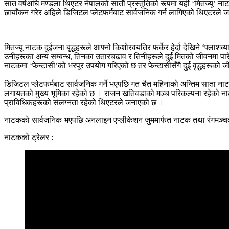
सात वर्षअघि मण्डला थिएटर नेपालको सातौं प्रस्तुतिको रूपमा यही ‘मितज्यू’ ना
छायाँकन गरेर अहिले डिजिटल प्लेटफर्मबाट सार्वजनिक गर्न लागिएको थिएटरले 
मितज्यू नाटक दुईजना बृद्धहरूले आफ्नो किशोरवयतिर फर्केर हेर्दा देखिने ‘फ्ला
उनीहरूका अन्य सम्बन्ध, तिनका उतारचढाव र तिनीहरूले दुई मितको जीवनमा पार
नाटकमा ‘फेन्टासी’को भरपूर उपयोग गरिएको छ तर फेन्टासीसँगै दुई वृद्धहरूको
डिजिटल प्लेटफर्मबाट सार्वजनिक गर्ने भएपछि गत चैत महिनाको अन्तिम साता ना
लगायतको मुख्य भूमिका रहेको छ । राजन खतिवडाको मञ्च परिकल्पना रहेको नाटकल
प्राविधिकहरूको संलग्नता रहेको थिएटरले जनाएकाे छ ।
नाटककाे सार्वजनिक भएपछि अनलाइन एप्लीकेशन जुममार्फत नाटक तथा रंगमञ्चको वर्तम
नाटककाे ट्रेलर :