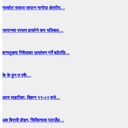
गल्कोट समाज जापान नागोया क्षेत्रीय…
जापानमा प्रथम हाकोने कप भलिबल…
बागलुङमा निषेधाज्ञा उल्लंघन गर्ने बढेपछि…
के के हुन त एकै…
आज भाइटीका, बिहान ११ः०२ बजे…
अब बिरामी होइन, चिकित्सक पठाउँछ…