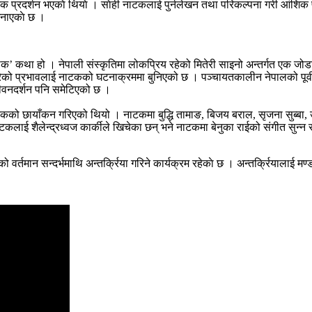
टक प्रदर्शन भएकाे थियाे । साेही नाटकलाई पुर्नलेखन तथा परिकल्पना गरी आंशिक प
जनाएकाे छ ।
शब्याक’ कथा हो । नेपाली संस्कृतिमा लोकप्रिय रहेको मितेरी साइनो अन्‍तर्गत एक 
ेको प्रभावलाई नाटकको घटनाक्रममा बुनिएको छ । पञ्चायतकालीन नेपालको पूर्वी 
 जीवनदर्शन पनि समेटिएको छ ।
टकको छायाँकन गरिएको थियो । नाटकमा बुद्धि तामाङ, बिजय बराल, सृजना सुब्बा,
ाई शैलेन्द्रध्वज कार्कीले खिचेका छन् भने नाटकमा बेनुका राईको संगीत सुन्‍न 
ान सन्दर्भमाथि अन्‍तर्क्रिया गरिने कार्यक्रम रहेकाे छ । अन्‍तर्क्रियालाई मण्डल