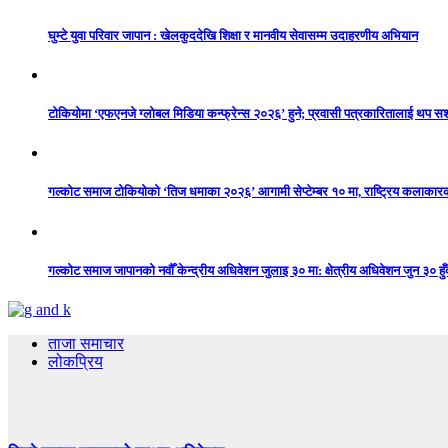
घुम्टे युवा परिवार जापान : खेलकुददेखि शिक्षा र मानवीय सेवासम्म उदाहरणीय अभियान
टोकियोमा ‘एफएनजे ग्लोबल मिडिया कन्फ्रेन्स २०२६’ हुने; प्रवासी पत्रकारितालाई थप 
गल्कोट समाज टोकियोको ‘तिज धमाका २०२६’ आगामी सेप्टेम्बर १० मा, राष्ट्रिय कलाकारको 
गल्कोट समाज जापानको नवौँ केन्द्रीय अधिवेशन जुलाइ ३० मा: क्षेत्रीय अधिवेशन जुन ३० हुँद
ताजा समाचार
लोकप्रिय