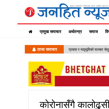
प्रमुख समाचार
अर्थतन्त्र
समाज
वि
ताजा समाचार
प्रवास र मातृभूमिको सञ्चार सेत
कोरोनासँगै कालोढु