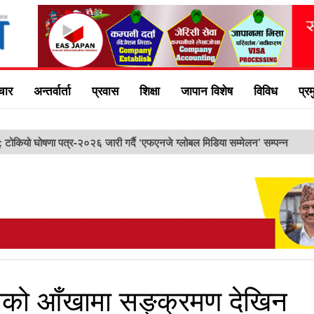
चार
अन्तर्वार्ता
प्रवास
शिक्षा
जापान विशेष
विविध
प्र
ु: टोकियो घोषणा पत्र-२०२६ जारी गर्दै ‘एफएनजे ग्लोबल मिडिया सम्मेलन’ सम्पन्न
सीको आँखामा सङ्क्रमण देखिन