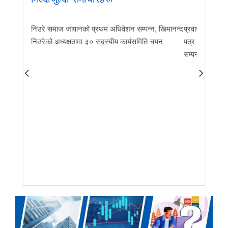
निउरे समाज जापानको प्रथम अधिवेशन सम्पन्न, खिमानन्द
प्रवास र मातृभूम
निउरेको अध्यक्षतामा ३० सदस्यीय कार्यसमिति चयन
पत्र-२०२६ जारी 
सम्पन्न