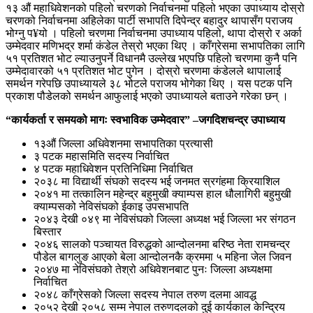
१३ औं महाधिवेशनको पहिलो चरणको निर्वाचनमा पहिलो भएका उपाध्याय दोस्रो
चरणको निर्वाचनमा अहिलेका पार्टी सभापति दिपेन्द्र बहादुर थापासँग पराजय
भोग्नु प¥यो । पहिलो चरणमा निर्वाचनमा उपाध्याय पहिलो, थापा दोस्रो र अर्का
उम्मेदवार मणिभद्र शर्मा कंडेल तेस्रो भएका थिए । काँग्रेसमा सभापतिका लागि
५१ प्रतिशत भोट ल्याउनुपर्ने विधानमै उल्लेख भएपछि पहिलो चरणमा कुनै पनि
उम्मेदावारको ५१ प्रतिशत भोट पुगेन । दोस्रो चरणमा कंडेलले थापालाई
समर्थन गरेपछि उपाध्यायले ३८ भोटले पराजय भोगेका थिए । यस पटक पनि
प्रकाश पौडेलको समर्थन आफुलाई भएको उपाध्यायले बताउने गरेका छन् ।
“कार्यकर्ता र समयको मागः स्वभाविक उम्मेदवार” –
जगदिशचन्द्र उपाध्याय
१३औं जिल्ला अधिवेशनमा सभापतिका प्रत्यासी
३ पटक महासमिति सदस्य निर्वाचित
४ पटक महाधिवेशन प्रतिनिधिमा निर्वाचित
२०३८ मा विद्यार्थी संघको सदस्य भई जनमत स्रगंहमा क्रियाशिल
२०४१ मा तत्कालिन महेन्द्र बहुमुखी क्याम्पस हाल धौलागिरी बहुमुखी
क्याम्पसको नेविसंघको ईकाइ उपसभापति
२०४३ देखी ०४९ मा नेविसंघको जिल्ला अध्यक्ष भई जिल्ला भर संगठन
बिस्तार
२०४६ सालको पञ्चायत विरुद्धको आन्दोलनमा बरिष्ठ नेता रामचन्द्र
पौडेल बागलुङ आएको बेला आन्दोलनकै क्रममा ५ महिना जेल जिवन
२०४७ मा नेविसंघको तेश्रो अधिवेशनबाट पुनः जिल्ला अध्यक्षमा
निर्वाचित
२०४८ काँग्रेसको जिल्ला सदस्य नेपाल तरुण दलमा आवद्ध
२०५२ देखी २०५८ सम्म नेपाल तरुणदलको दुई कार्यकाल केन्द्रिय