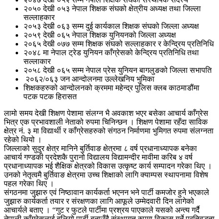
२०५० देखी ०५३ नेपाल शिक्षक संघको क्षेत्रीय अध्यक्ष तथा जिल्ला
सल्लाहकार
२०५३ देखी ०६३ सम्म दुई कार्यकाल शिक्षक संघको जिल्ला अध्यक्ष
२०५९ देखी ०६५ नेपाल शिक्षक युनियनको जिल्ला अध्यक्ष
२०६५ देखी ०७७ सम्म शिक्षक संघको सल्लाहकार र केन्द्रिय प्रतिनिधि
२०४८ मा नेपाल ट्रेड युनियन काँग्रेसको केन्द्रिय प्रतिनिधि तथा
सल्लाकार
२०५८ देखी ०६५ सम्म नेपाल प्रेस युनियन बागलुङको जिल्ला सभापति
२०६२/०६३ जन आन्दोलनमा उल्लेखनिय भुमिका
शिक्षकहरुको आन्दोलनको क्रममा महेन्द्र पुलिस क्लब काठमाडौंमा
पटक पटक हिरासत
लामो समय देखी शिक्षण पेशामा संलग्न भै अवकाश भएर बसेका आचार्य काँग्रेस
भित्र एक प्रभावशाली नेताको रुपमा चिनिन्छन । शिक्षण पेशामा रहँदा साविक
क्षेत्र नं. ३ मा विद्यार्थी र काँग्रेसहरुको संगठन निर्माणमा भुमिगत रुपमा संलग्नता
रहेको थियो ।
जिल्लाको सुदुर क्षेत्र मानिने बुर्तिवाङ क्षेत्रमा ८ वर्ष प्रधानाध्यापक बनेका
आचार्य गण्डकी प्रदेशकै पुरानो विद्यालय विद्यामन्दीर मावीमा करिब ४ वर्ष
प्रधानाध्यापक भई शैक्षिक क्षेत्रको विकास उत्कृष्ट कार्य सम्पादन गरेका थिए ।
उनको नेतृत्वमै बुर्तिवाङ क्षेत्रमा उच्च शिक्षाको लागि क्याम्पस स्थापनामा विशेष
पहल गरेका थिए ।
संगठनमा जुझारु एवं निष्ठावान कार्यकर्ता भएनन भने पार्टी कमजोर हुने भएकाले
जुझारु कार्यकर्ता तयार र संरक्षणका लागि आफूले उम्मेदवारी दिन लागेको
आचार्यले बताए । “गुट र फुटले पार्टीमा प्रश्रय पाएकाले यसको अन्त्य गर्दै
नेपाली काँग्रेसलाई बलियो पार्टी बनाउँदै संस्थागत रुपमा विकास गर्ने प्रतिवद्धता