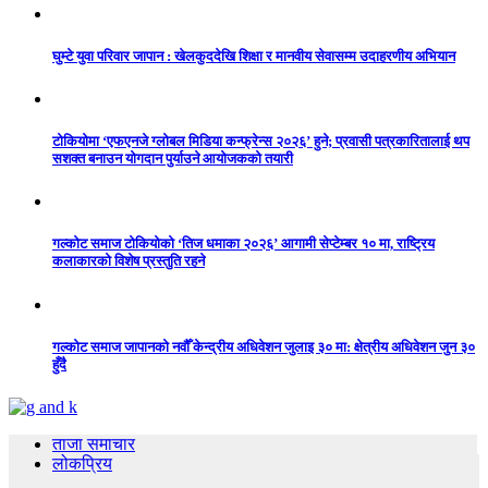
घुम्टे युवा परिवार जापान : खेलकुददेखि शिक्षा र मानवीय सेवासम्म उदाहरणीय अभियान
टोकियोमा ‘एफएनजे ग्लोबल मिडिया कन्फ्रेन्स २०२६’ हुने; प्रवासी पत्रकारितालाई थप
सशक्त बनाउन योगदान पुर्याउने आयोजकको तयारी
गल्कोट समाज टोकियोको ‘तिज धमाका २०२६’ आगामी सेप्टेम्बर १० मा, राष्ट्रिय
कलाकारको विशेष प्रस्तुति रहने
गल्कोट समाज जापानको नवौँ केन्द्रीय अधिवेशन जुलाइ ३० मा: क्षेत्रीय अधिवेशन जुन ३०
हुँदै
ताजा समाचार
लोकप्रिय