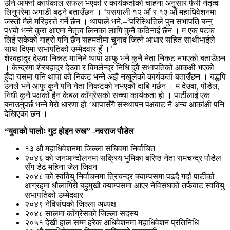
उनि आफ्नो कार्यकाल सफल भएको र कार्यकर्ताको चाहना अनुसार फेरी नेतृत्व
लिनुपरेमा अगाडी बढ्ने बताउँछन । ‘यसपाली १२ औं र १३ औं महाधिवेशनमा
जस्तो मैले मरिहरत्ते गर्ने छैन । थापाले भने,–‘परिस्थितिले पुन सभापति बन्नु
प¥यो भन्ने कुरा आएमा नेतृत्व लिनका लागि कुनै कठिनाई छैन । म एक पटक
लिई सकेको गाह्रो पनि छैन सहमतीमा चुनाव जित्ने आधार सहित साथीभाईले
साथ दिएमा सभापतिको उम्मेदवार हुँ ।’
शेरबहादुर देउवा निकट मानिने थापा आफु भने कुनै नेता निकट नभएको बताउँछन
। केन्द्रमा शेरबहादुर देउवा र विमलेन्द्र निधि दुवै सभापतिको आकक्षी भएको
हुँदा यसमा पनि थापा को निकट भन्ने अझै नखुलेको कार्यकर्ता बताउँछन । यद्धपि
उनले भने आफु कुनै पनि नेता निकटको नभएको दाबि गर्छन । म देउवा, पौडेल,
निधी कुनै पक्षको हैन केबल काँग्रेसको सच्चा कार्यकता हो । पार्टीलाई एक
बनाउनुपर्छ भन्ने मेरो धारणा हो ’थापासँगै संस्थापन पक्षबाट नै अन्य आकांक्षी पनि
देखिएका छन ।
“युवाको पालोः गुट होइन रुख” -नवराज पौडेल
१३ औं महाधिवेशनमा जिल्ला सचिवमा निर्वाचित
२०४६ को जनआन्दोलनमा सक्रिय भुमिका बरिष्ठ नेता रामचन्द्र पौडेल
सँग डेढ महिना जेल जिवन
२०४८ को स्ववियु निर्वाचनमा त्रिचन्द्र क्याम्पसमा पढदै गर्दा पार्टीको
आग्रहमा धौलागिरी बहुमुखी क्याम्पसमा आएर नेविसंघको तर्फबाट स्ववियु
सभापतिको उम्मेदवार
२०४९ नेविसंघको जिल्ला अध्यक्ष
२०४८ सालमा काँग्रेसको जिल्ला सदस्य
२०५१ देखी हाल सम्म हरेक अधिवेशनमा महाधिवेशन प्रतिनिधि