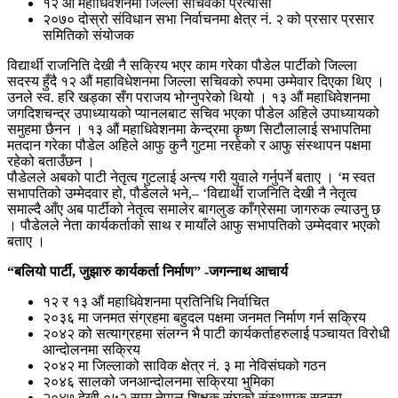
१२ औं महाधिवेशनमा जिल्ला सचिवको प्रत्यासी
२०७० दोस्रो संविधान सभा निर्वाचनमा क्षेत्र नं. २ को प्रसार प्रसार
समितिको संयोजक
विद्यार्थी राजनिति देखी नै सक्रिय भएर काम गरेका पौडेल पार्टीको जिल्ला
सदस्य हुँदै १२ औं महाविधेशनमा जिल्ला सचिवको रुपमा उम्मेवार दिएका थिए ।
उनले स्व. हरि खड्का सँग पराजय भोग्नुपरेको थियो । १३ औं महाधिवेशनमा
जगदिशचन्द्र उपाध्यायको प्यानलबाट सचिव भएका पौडेल अहिले उपाध्यायको
समुहमा छैनन । १३ औं महाधिवेशनमा केन्द्रमा कृष्ण सिटौलालाई सभापतिमा
मतदान गरेका पौडेल अहिले आफु कुनै गुटमा नरहेको र आफु संस्थापन पक्षमा
रहेको बताउँछन ।
पौडेलले अबको पाटी नेतृत्व गुटलाई अन्त्य गरी युवाले गर्नुपर्ने बताए । ‘म स्वत
सभापतिको उम्मेदवार हो, पौडेलले भने,– ‘विद्यार्थी राजनिति देखी नै नेतृत्व
समाल्दै आँए अब पार्टीको नेतृत्व समालेर बागलुङ काँग्रेसमा जागरुक ल्याउनु छ
। पौडेलले नेता कार्यकर्ताको साथ र मायाँले आफु सभापतिको उम्मेदवार भएको
बताए ।
“बलियो पार्टी, जुझारु कार्यकर्ता निर्माण” -जगन्नाथ आचार्य
१२ र १३ औं महाधिवेशनमा प्रतिनिधि निर्वाचित
२०३६ मा जनमत संग्रहमा बहुदल पक्षमा जनमत निर्माण गर्न सक्रिय
२०४२ को सत्याग्रहमा संलग्न भै पाटी कार्यकर्ताहरुलाई पञ्चायत विरोधी
आन्दोलनमा सक्रिय
२०४२ मा जिल्लाको साविक क्षेत्र नं. ३ मा नेविसंघको गठन
२०४६ सालको जनआन्दोलनमा सक्रिया भुमिका
२०४७ देखी ०५२ सम्म नेपाल शिक्षक संघको संस्थापक सदस्य