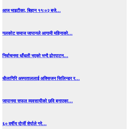
आज भाइटीका, बिहान ११ः०२ बजे…
गलकोट समाज जापानले आगामी महिनाको…
निर्वाचनमा धाँधली भएको भन्दै ढोरपाटन…
धाैलागिरि अस्पताललाई अक्सिजन सिलिन्डर र…
जापानमा सफल व्यवसायीको छवि बनाएका…
६० वर्षीय दोर्जी शेर्पाले गरे…