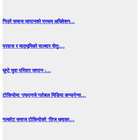
निउरे समाज जापानको प्रथम अधिवेशन…
प्रवास र मातृभूमिको सञ्चार सेतु:…
घुम्टे युवा परिवार जापान :…
टोकियोमा ‘एफएनजे ग्लोबल मिडिया कन्फ्रेन्स…
गल्कोट समाज टोकियोको ‘तिज धमाका…