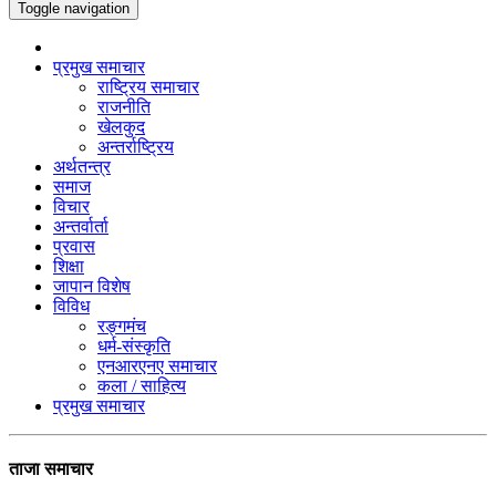
Toggle navigation
प्रमुख समाचार
राष्ट्रिय समाचार
राजनीति
खेलकुद
अन्तर्राष्ट्रिय
अर्थतन्त्र
समाज
विचार
अन्तर्वार्ता
प्रवास
शिक्षा
जापान विशेष
विविध
रङ्गमंच
धर्म-संस्कृति
एनआरएनए समाचार
कला / साहित्य
प्रमुख समाचार
ताजा समाचार