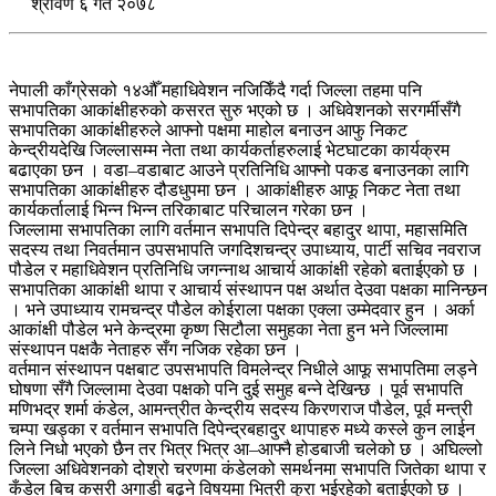
श्रावण ६ गते २०७८
नेपाली काँग्रेसको १४औँ महाधिवेशन नजिकिँदै गर्दा जिल्ला तहमा पनि
सभापतिका आकांक्षीहरुको कसरत सुरु भएको छ । अधिवेशनको सरगर्मीसँगै
सभापतिका आकांक्षीहरुले आफ्नो पक्षमा माहोल बनाउन आफु निकट
केन्द्रीयदेखि जिल्लासम्म नेता तथा कार्यकर्ताहरुलाई भेटघाटका कार्यक्रम
बढाएका छन । वडा–वडाबाट आउने प्रतिनिधि आफ्नो पकड बनाउनका लागि
सभापतिका आकांक्षीहरु दौडधुपमा छन । आकांक्षीहरु आफू निकट नेता तथा
कार्यकर्तालाई भिन्न भिन्न तरिकाबाट परिचालन गरेका छन ।
जिल्लामा सभापतिका लागि वर्तमान सभापति दिपेन्द्र बहादुर थापा, महासमिति
सदस्य तथा निवर्तमान उपसभापति जगदिशचन्द्र उपाध्याय, पार्टी सचिव नवराज
पौडेल र महाधिवेशन प्रतिनिधि जगन्नाथ आचार्य आकांक्षी रहेको बताईएको छ ।
सभापतिका आकांक्षी थापा र आचार्य संस्थापन पक्ष अर्थात देउवा पक्षका मानिन्छन
। भने उपाध्याय रामचन्द्र पौडेल कोईराला पक्षका एक्ला उम्मेदवार हुन । अर्का
आकांक्षी पौडेल भने केन्द्रमा कृष्ण सिटौला समुहका नेता हुन भने जिल्लामा
संस्थापन पक्षकै नेताहरु सँग नजिक रहेका छन ।
वर्तमान संस्थापन पक्षबाट उपसभापति विमलेन्द्र निधीले आफू सभापतिमा लड्ने
घोषणा सँगै जिल्लामा देउवा पक्षको पनि दुई समुह बन्ने देखिन्छ । पूर्व सभापति
मणिभद्र शर्मा कंडेल, आमन्त्रीत केन्द्रीय सदस्य किरणराज पौडेल, पूर्व मन्त्री
चम्पा खड्का र वर्तमान सभापति दिपेन्द्रबहादुर थापाहरु मध्ये कस्ले कुन लाईन
लिने निधो भएको छैन तर भित्र भित्र आ–आफ्नै होडबाजी चलेको छ । अघिल्लो
जिल्ला अधिवेशनको दोश्रो चरणमा कंडेलको समर्थनमा सभापति जितेका थापा र
कँडेल बिच कसरी अगाडी बढ्ने विषयमा भित्री कुरा भईरहेको बताईएको छ ।