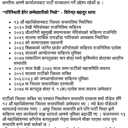
कम्तीमा आफ्नै कार्यालयबाट पार्टी सञ्चालन गर्ने उद्देश्य रहेको छ ।
“परिस्थिती हेरेर उम्मेदवारीको निधो” – दिपेन्द्र बहादुर थापा
१३ औं महाधिवेशनबाट जिल्ला सभापतिमा निर्वाचित
२०३५ देखी नेविसंघका राजनितिमा सक्रिय
२०४३ धौलागिरी बहुमुखी क्याम्पसका नेविसंघको सक्रिय राजनिति
२०४९ सालमा साबिक रायडाँडा गाविसको अध्यक्षमा निर्वाचित
२०४२ को सत्याग्रहमा सहभागी
२०४३ शिक्षकको जागिर छाडेर काँग्रेसको सक्रिय राजनितिमा प्रवेश
२०४६ सालको आन्दोलनमा सक्रिय भुमिका
२०४७ तत्कालिन बागलुङका चार क्षेत्र मध्ये कुश्मिसेरा क्षेत्रका क्षत्रीय
सभापति
२०४९ साल देखी २०७३ साल सम्म पार्टीको महासमिति सदस्य
२०५९ सालमा पार्टीको जिल्ला सचिव
२०६२/०६३ को जनआन्दोलनमा सक्रिय भुमिका
२०६७ मा जिल्ला सभापतिका प्रत्यासी
२०७४ मा बागलुङ क्षेत्र नं. १ (क) प्रदेश सभा सदस्य उम्मेदवार
पार्टीको जिल्ला सचिव भए पश्चात निवर्तमान सभापति प्रकाश शर्मा पौडेल सँगै
१२ औं महाधिवेशनमा जिल्ला सभापतिको उम्मेदवार भए । त्यो बेला पौडेलले
थापालाई पराजय गराए । आफु जिल्ला सभापति हारे पनि पार्टी भित्र झनै
सक्रिय भएर कार्यकर्ता माझ थापाले आफ्नो भुमिका बढाउँदै गए । फलस्वरुप १३
औ महाधिवेशनमा काँग्रेस बागलुङको नेतृत्व समाल्ने मौका पाएका थापा पुनः
सभापति बन्ने चर्चा चलेको छ ।