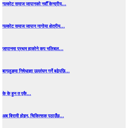
गल्कोट समाज जापानको नवौँ केन्द्रीय…
गल्कोट समाज जापान नागोया क्षेत्रीय…
जापानमा प्रथम हाकोने कप भलिबल…
बागलुङमा निषेधाज्ञा उल्लंघन गर्ने बढेपछि…
के के हुन त एकै…
अब बिरामी होइन, चिकित्सक पठाउँछ…