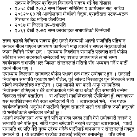
सदस्य केन्द्रिय प्रशिक्षण विभागको सदस्य भई देश दौडाहा
२०५८ देखी २०६७ सम्म जिल्ला समितिमा २ कार्यकाल सह–सचिव
२०६२/०६३ को आन्दोलनमा मोर्चाको नेतृत्व, प्रहरीद्वारा पटक–पटक
गिरफ्तार डेढ महिना जेलजिवन
२०६७ मा जिल्ला उप–सभापति
२०६९ देखी २०७२ सम्म कार्यबाहक सभापतिको जिम्मेवारी
तरुण दलको केन्द्रिय सदस्य हुँदा उनले देशव्यापी आफ्नो राजनिति पहिचान
बनाउन मौका पाएका उपाध्याय कार्यकर्ता माझ हक्की र सफल नेतृत्वकर्ताको
रुपमा चिनिने गरेका छन् । उपाध्याय निवर्तमान सभापति प्रकाश शर्मा पौडेल
संविधान सभा सदस्यको उम्मेदवारी भए पश्चात उपाध्यायले लामो समय
कार्यबहाक सभापति भएर जिल्ला संगठनलाई मसिनो सँग अध्ययन गर्ने र पार्टी
हाक्ने मौका पाए ।
उपाध्याय जिल्लामा रामचन्द्र पौडेल पक्षका एक मात्र उम्मेदवार हुन । उनलाई
निवर्तमान सभापति प्रकाश शर्मा पौडेल, पुर्व सांसद निरबहादुर पुन निरजको साथ
रहेको कार्यकर्ताहरु बताउँछन । उपाध्यायले यस पाली आफु सभापतिका
निर्वाचनमा होमिएको र धेरै कार्यकर्ताको पनि साथ रहेको हुँदा सभापति बन्नेमा
विश्वस्त रहेको बताउँछन । ‘म अघिल्लो महाधिवेशनको उपविजेता हुँ, त्यसकारण
यस महाधिवेशनमा मेरो स्वत उम्मेदवारी नै हो । उपाध्यायले भने,– यस पटक
कार्यकर्ताहरुको अनुरोध मै पार्टीको नेतृत्व सम्हाल्ने पालो स्वभाविक रुपमै हजुरको
हो भनीरहेकाले उम्मेदवार बनेको छु ।
आफ्नो कार्यकालमा अन्य कुनै पनि लाभका पदका लागि मेरो उम्मेदवारी नरहने र
सभापति बने पछि पुनः सोही पदमा उमेदवारी नरहने बताएका उपाध्यायले,–‘पार्टी
सभापति भए पछि मेरो मुख्य उद्देश्य भनेकै पार्टीलाई चलयमान र संगठनलाई मदबुत
बनाउने हो । यो अवधीमा प्रत्येक वडालाई सक्रिय बनाउनेछु । पाँच वर्षमा