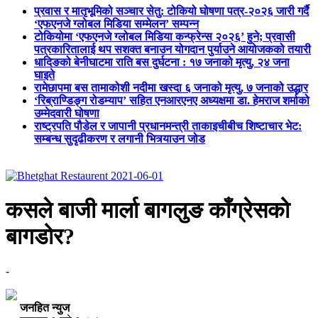
प्रवास र मातृभूमिको सञ्चार सेतु: टोकियो घोषणा पत्र-२०२६ जारी गर्दै
‘एफएनजे ग्लोबल मिडिया सम्मेलन’ सम्पन्न
टोकियोमा ‘एफएनजे ग्लोबल मिडिया कन्फ्रेन्स २०२६’ हुने; प्रवासी
पत्रकारितालाई थप सशक्त बनाउन योगदान पुर्याउने आयोजकको तयारी
धादिङको बेनीघाटमा राति बस दुर्घटना : १७ जनाको मृत्यु, २४ जना
घाइते
रामेछापमा बस तामाकोशी नदीमा खस्दा ६ जनाको मृत्यु, ७ जनाको उद्धार
‘रिब्राण्डिङ्ग रोडम्याप’ सहित एनआरएनए अध्यक्षमा डा. हेमराज शर्माको
उम्मेदवारी घोषणा
राष्ट्रपति पौडेल र जापानी प्रधानमन्त्री ताकाइचीबीच शिष्टाचार भेट:
सम्बन्ध सुदृढीकरण र लगानी भित्र्याउन जोड
कसले बाजी मार्ला बागलुङ काँग्रेसको
बागडोर?
-
जनहित न्युज