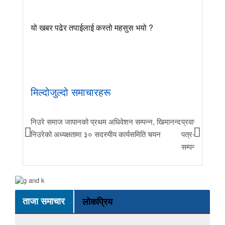
यो खबर पढेर तपाईलाई कस्तो महसुस भयो ?
मिल्दोजुल्दो समाचारहरू
निउरे समाज जापानको प्रथम अधिवेशन सम्पन्न, खिमानन्द
प्रवास र मातृभूम
निउरेको अध्यक्षतामा ३० सदस्यीय कार्यसमिति चयन
पत्र-२०२६ जारी 
सम्पन्न
ताजा समाचार
लोकप्रिय