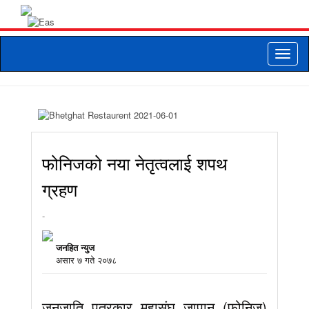
Toggle
naviga
फोनिजको नया नेतृत्वलाई शपथ
ग्रहण
-
जनहित न्युज
असार ७ गते २०७८
जनजाति पत्रकार महासंघ जापान (फोनिज)