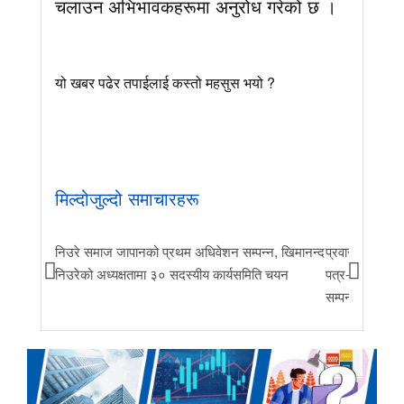
चलाउन अभिभावकहरूमा अनुरोध गरेको छ ।
यो खबर पढेर तपाईलाई कस्तो महसुस भयो ?
मिल्दोजुल्दो समाचारहरू
निउरे समाज जापानको प्रथम अधिवेशन सम्पन्न, खिमानन्द
प्रवास र मातृभूम
निउरेको अध्यक्षतामा ३० सदस्यीय कार्यसमिति चयन
पत्र-२०२६ जारी 
सम्पन्न