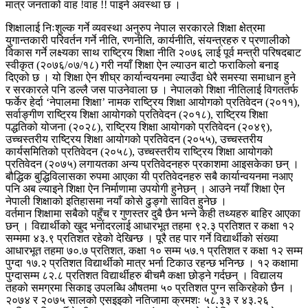
मात्र जनताको वाह !वाह !! पाइने अवस्था छ ।
शिक्षालाई निःशुल्क गर्ने व्यवस्था अनुरुप नेपाल सरकारले शिक्षा क्षेत्रमा
युगान्तकारी परिवर्तन गर्ने नीति, रणनीति, कार्यनीति, संयन्त्रहरु र प्रणालीको
विकास गर्ने लक्ष्यका साथ राष्ट्रिय शिक्षा नीति २०७६ लाई पूर्व मन्त्री परिषदबाट
स्वीकृत (२०७६/०७/१८) गरी नयाँ शिक्षा ऐन ल्याउन बाटो फराकिलो बनाइ
दिएको छ । यो शिक्षा ऐन शीघ्र कार्यान्वयनमा ल्याउँदा धेरै समस्या समाधान हुने
र सरकारले पनि डल्लै जस पाउनेवाला छ । नेपालको शिक्षा नीतिलाई विगततर्फ
फर्केर हेर्दा ‘नेपालमा शिक्षा’ नामक राष्ट्रिय शिक्षा आयोगको प्रतिवेदन (२०११),
सर्वाङ्गीण राष्ट्रिय शिक्षा आयोगको प्रतिवेदन (२०१८), राष्ट्रिय शिक्षा
पद्धतिको योजना (२०२८), राष्ट्रिय शिक्षा आयोगको प्रतिवेदन (२०४९),
उच्चस्तरीय राष्ट्रिय शिक्षा आयोगको प्रतिवेदन (२०५५), उच्चस्तरीय
कार्यसमितिको प्रतिवेदन (२०५८), उच्चस्तरीय राष्ट्रिय शिक्षा आयोगको
प्रतिवेदन (२०७५) लगायतका अन्य प्रतिवेदनहरु प्रकाशमा आइसकेका छन् ।
बौद्धिक बुद्धिविलासका रुपमा आएका यी प्रतिवेदनहरु सबै कार्यान्वयनमा नआए
पनि अब ल्याइने शिक्षा ऐन निर्माणामा उपयोगी हुनेछन् । आउने नयाँ शिक्षा ऐन
नेपाली शिक्षाको इतिहासमा नयाँ कोसे ढुङ्गो सावित हुनेछ ।
वर्तमान शिक्षामा सबैको पहुँच र गुणस्तर दुबै छैन भन्ने केही तथ्यहरु बाहिर आएका
छन् । विद्यार्थीको खुद भर्नादरलाई आधारभूत तहमा ९२.३ प्रतिशत र कक्षा १२
सम्ममा ४३.९ प्रतिशत रहेको देखिन्छ । पूरै तह पार गर्ने विद्यार्थीको संख्या
आधारभूत तहमा ७०.७ प्रतिशत, कक्षा १० सम्म ५७.१ प्रतिशत र कक्षा १२ सम्म
पुग्दा १७.२ प्रतिशत विद्यार्थीको मात्र भर्ना टिकाउ रहन्छ भनिन्छ । १२ कक्षामा
पुग्दासम्म ८२.८ प्रतिशत विद्यार्थीहरु बीचमै कक्षा छोड्ने गर्दछन् । विद्यालय
तहको समग्रमा सिकाइ उपलब्धि औषतमा ५० प्रतिशत पुग्न सकिरहेको छैन ।
२०७४ र २०७५ सालको एसइइको नतिजामा क्रमशः ५८.३३ र ४३.२६