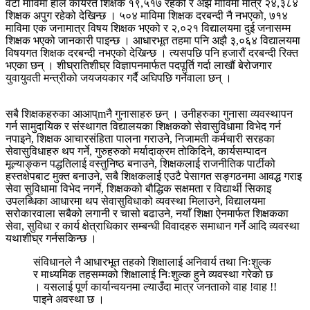
वटा माविमा हाल कार्यरत शिक्षक १९,५१७ रहेको र अझै माविमा मात्र २४,३८४
शिक्षक अपुग रहेको देखिन्छ । ५०४ माविमा शिक्षक दरबन्दी नै नभएको, ७१४
माविमा एक जनामात्र विषय शिक्षक भएको र २,०२१ विद्यालयमा दुई जनासम्म
शिक्षक भएको जानकारी पाइन्छ । आधारभूत तहमा पनि अझै ३,०६४ विद्यालयमा
विषयगत शिक्षक दरबन्दी नभएको देखिन्छ । त्यसपछि पनि हजारौं दरबन्दी रिक्त
भएका छन् । शीघ्रातिशीघ्र विज्ञापनमार्फत पदपूर्ति गर्दा लाखौं बेरोजगार
युवायुवती मन्त्रीको जयजयकार गर्दै अघिपछि गर्नेवाला छन् ।
सबै शिक्षकहरुका आआप्mनै गुनासाहरु छन् । उनीहरुका गुनासा व्यवस्थापन
गर्न सामुदायिक र संस्थागत विद्यालयका शिक्षकको सेवासुविधामा विभेद गर्न
नपाइने, शिक्षक आचारसंहिता पालना गराउने, निजामती कर्मचारी सरहका
सेवासुविधाहरु थप गर्ने, गुरुहरुको मर्यादाक्रम तोकिदिने, कार्यसम्पादन
मूल्याङ्कन पद्धतिलाई वस्तुनिष्ठ बनाउने, शिक्षकलाई राजनीतिक पार्टीको
हस्तक्षेपबाट मुक्त बनाउने, सबै शिक्षकलाई एउटै पेसागत सङ्गठनमा आवद्ध गराइ
सेवा सुविधामा विभेद नगर्ने, शिक्षकको बौद्धिक सक्षमता र विद्यार्थी सिकाइ
उपलब्धिका आधारमा थप सेवासुविधाको व्यवस्था मिलाउने, विद्यालयमा
सरोकारवाला सबैको लगानी र चासो बढाउने, नयाँ शिक्षा ऐनमार्फत शिक्षकका
सेवा, सुविधा र कार्य क्षेत्राधिकार सम्बन्धी विवादहरु समाधान गर्ने आदि व्यवस्था
यथाशीघ्र गर्नसकिन्छ ।
संविधानले नै आधारभूत तहको शिक्षालाई अनिवार्य तथा निःशुल्क
र माध्यमिक तहसम्मको शिक्षालाई निःशुल्क हुने व्यवस्था गरेको छ
। यसलाई पूर्ण कार्यान्वयनमा ल्याउँदा मात्र जनताको वाह !वाह !!
पाइने अवस्था छ ।