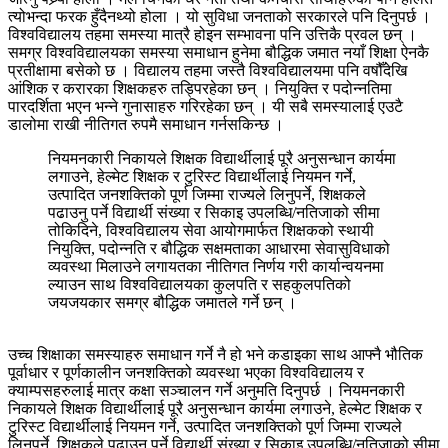
त्योभन्दा फरक हुँदैनथ्यो होला । यो सुविधा जनताको सरकारले पनि दिनुपर्छ ।
विश्वविद्यालय तहमा समस्या मात्रै होइन सम्भावना पनि उत्तिकै प्रवल छन् ।
समग्र विश्वविद्यालयका समस्या समाधान हुनेमा बौद्धिक जमात नयाँ शिक्षा ऐनकै
प्रतीक्षामा बसेको छ । विद्यालय तहमा जस्तै विश्वविद्यालयमा पनि वषौँदेखि
आंशिक र करारका शिक्षकहरु तड्पिरहेका छन् । नियुक्ति र पदोन्नतिमा
पारदर्शिता भएन भन्ने गुनासाहरु गरिरहेका छन् । यी सबै समस्यालाई एउटै
डालोमा राखी नीतिगत रुपमै समाधान गर्नसकिन्छ ।
नियमनकारी निकायले शिक्षक विद्यार्थीलाई पूरै अनुसन्धान कार्यमा
लगाउने, हेल्मेट शिक्षक र टुरिस्ट विद्यार्थीलाई नियमन गर्ने,
उत्पादित जनशक्तिको पूर्ण जिम्मा राज्यले लिनुपर्ने, शिक्षकले
पढाउनु पर्ने विद्यार्थी संख्या र सिकाइ उपलब्धि/नतिजाको सीमा
तोकिदिने, विश्वविद्यालय सेवा आयोगमार्फत शिक्षकको स्थायी
नियुक्ति, पदोन्नति र बौद्धिक सक्षमताका आधारमा सेवासुविधाको
व्यवस्था मिलाउने लगायतका नीतिगत निर्णय गरी कार्यान्वयनमा
ल्याउन साथ विश्वविद्यालयका कुलपति र सहकुलपतिको
जयजयकार समग्र बौद्धिक जमातले गर्ने छन् ।
उच्च शिक्षाका समस्याहरु समाधान गर्ने नै हो भने कडाइका साथ आफ्नै भौतिक
पूर्वाधार र पूर्णकालीन जनशक्तिको व्यवस्था भएका विश्वविद्यालय र
क्याम्पसहरुलाई मात्र कक्षा सञ्चालन गर्ने अनुमति दिनुपर्छ । नियमनकारी
निकायले शिक्षक विद्यार्थीलाई पूरै अनुसन्धान कार्यमा लगाउने, हेल्मेट शिक्षक र
टुरिस्ट विद्यार्थीलाई नियमन गर्ने, उत्पादित जनशक्तिको पूर्ण जिम्मा राज्यले
लिनुपर्ने, शिक्षकले पढाउनु पर्ने विद्यार्थी संख्या र सिकाइ उपलब्धि/नतिजाको सीमा