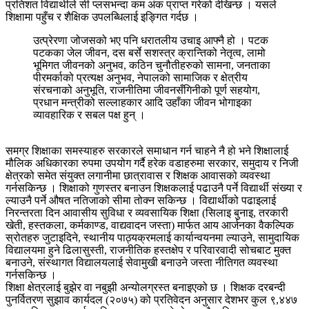
प्रतिशत विद्यार्थीले सी प्लसभन्दा कम अंक प्राप्त गरेको देखिन्छ । यसले
शिक्षामा पहुँच र शैक्षिक उपलब्धिलाई इङ्गित गर्दछ ।
उत्प्रेरणा जोजसको भए पनि धरातलीय उचाइ आफ्नै हो । पटक
पटकका जेल जीवन, दस बर्से सशस्त्र क्रान्तिको नेतृत्व, लामो
भूमिगत जीवनको अनुभव, कठिन चुनौतीहरुको सामना, जनताका
पीरमर्काको प्रत्यक्ष अनुभव, नेपालको सामाजिक र क्षेत्रीय
संरचनाको अनुभूति, राजनीतिमा जीवनसँगिनीको पूर्ण सहयोग,
प्रधान मन्त्रीको सल्लाहकार आदि उहाँका जीवन भोगाइका
व्यावहारिक र सबल पक्ष हुन् ।
समग्र शिक्षाका समस्याहरु सरकारले समाधान गर्न चाहने नै हो भने शिक्षालाई
मौलिक अधिकारका रुपमा उपयोग गर्दै हरेक वडाहरुमा सरकार, समुदाय र निजी
क्षेत्रको समेत संयुक्त लगानीमा छात्रावास र शिक्षक आवासको व्यवस्था
गर्नसकिन्छ । शिक्षाको गुणस्तर बनाउन शिक्षकलाई पढाउनै पर्ने विद्यार्थी संख्या र
ल्याउनै पर्ने औषत नतिजाको सीमा तोक्न सकिन्छ । विद्यार्थीको पढाइलाई
निरन्तरता दिन आवासीय सुविधा र व्यवसायिक शिक्षा (सिलाइ बुनाइ, तरकारी
खेती, हस्तकला, कर्मकाण्ड, वाद्यवादन जस्ता) मार्फत आय आर्जनका वैकल्पिक
स्रोतहरु जुटाइदिने, स्थानीय पाठ्यक्रमलाई कार्यान्वयनमा ल्याउने, सामुदायिक
विद्यालयमा हुने ढिलासुस्ती, राजनीतिक हस्तक्षेप र परिवारवादी सोचबाट मुक्त
बनाउने, संस्थागत विद्यालयलाई सेवामुखी बनाउने जस्ता नीतिगत व्यवस्था
गर्नसकिन्छ ।
शिक्षा क्षेत्रलाई बुझेर वा नबुझी अन्योलग्रस्त बनाइएको छ । शिक्षक दरबन्दी
पुनर्वितरण सुझाव कार्यदल (२०७५) को प्रतिवेदन अनुसार देशभर कुल ९,४४७