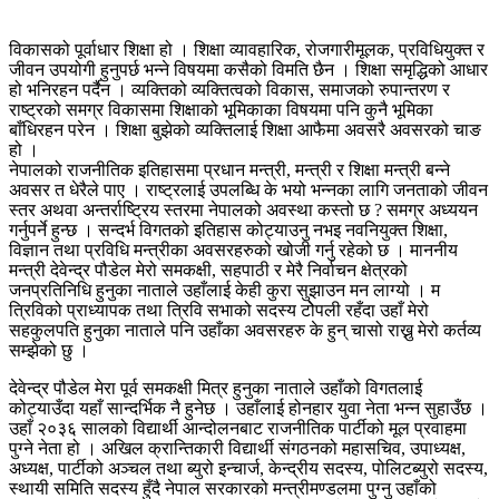
विकासको पूर्वाधार शिक्षा हो । शिक्षा व्यावहारिक, रोजगारीमूलक, प्रविधियुक्त र
जीवन उपयोगी हुनुपर्छ भन्ने विषयमा कसैको विमति छैन । शिक्षा समृद्धिको आधार
हो भनिरहन पर्दैन । व्यक्तिको व्यक्तित्वको विकास, समाजको रुपान्तरण र
राष्ट्रको समग्र विकासमा शिक्षाको भूमिकाका विषयमा पनि कुनै भूमिका
बाँधिरहन परेन । शिक्षा बुझेको व्यक्तिलाई शिक्षा आफैमा अवसरै अवसरको चाङ
हो ।
नेपालको राजनीतिक इतिहासमा प्रधान मन्त्री, मन्त्री र शिक्षा मन्त्री बन्ने
अवसर त धेरैले पाए । राष्ट्रलाई उपलब्धि के भयो भन्नका लागि जनताको जीवन
स्तर अथवा अन्तर्राष्ट्रिय स्तरमा नेपालको अवस्था कस्तो छ ? समग्र अध्ययन
गर्नुपर्ने हुन्छ । सन्दर्भ विगतको इतिहास कोट्याउनु नभइ नवनियुक्त शिक्षा,
विज्ञान तथा प्रविधि मन्त्रीका अवसरहरुको खोजी गर्नु रहेको छ । माननीय
मन्त्री देवेन्द्र पौडेल मेरो समकक्षी, सहपाठी र मेरै निर्वाचन क्षेत्रको
जनप्रतिनिधि हुनुका नाताले उहाँलाई केही कुरा सुझाउन मन लाग्यो । म
त्रिविको प्राध्यापक तथा त्रिवि सभाको सदस्य टोेपली रहँदा उहाँ मेरो
सहकुलपति हुनुका नाताले पनि उहाँका अवसरहरु के हुन् चासो राख्नु मेरो कर्तव्य
सम्झेको छु ।
देवेन्द्र पौडेल मेरा पूर्व समकक्षी मित्र हुनुका नाताले उहाँको विगतलाई
कोट्याउँदा यहाँ सान्दर्भिक नै हुनेछ । उहाँलाई होनहार युवा नेता भन्न सुहाउँछ ।
उहाँ २०३६ सालको विद्यार्थी आन्दोलनबाट राजनीतिक पार्टीको मूल प्रवाहमा
पुग्ने नेता हो । अखिल क्रान्तिकारी विद्यार्थी संगठनको महासचिव, उपाध्यक्ष,
अध्यक्ष, पार्टीको अञ्चल तथा ब्युरो इन्चार्ज, केन्द्रीय सदस्य, पोलिटब्युरो सदस्य,
स्थायी समिति सदस्य हुँदै नेपाल सरकारको मन्त्रीमण्डलमा पुग्नु उहाँको