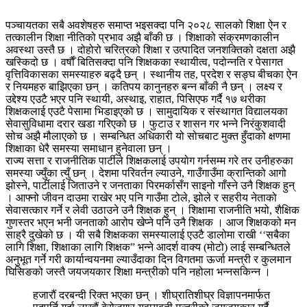
पञ्चायतका सबै अवशेषहरु समाप्त भइसक्दा पनि २०२८ सालको शिक्षा ऐन र
तत्कालीन शिक्षा नीतिको प्रभाव अझै बाँकी छ । शिक्षाको संक्रमणकालीन
अवस्था उस्तै छ । दोहोरो चरित्रको शिक्षा र उत्पादित जनशक्तिको दक्षता अझै
खस्किदो छ । वर्षाैँ बितिसक्दा पनि शिक्षकका स्थायीत्व, पदोन्नति र पेसागत
वृत्तिविकासका समस्याहरु बढ्दै छन् । स्थानीय तह, प्रदेश र सङ्घ बीचका ऐन
र नियमहरु बाझिएका छन् । कतिपय कानुनहरु बन्न बाँकी नै छन् । लक्ष्य र
उद्देश्य एउटै भएर पनि स्थायी, अस्थाइ, राहात, पिसिएफ गर्दै १७ थरीका
शिक्षकलाई एउटै पेसामा भिडाइएको छ । सामुदायिक र संस्थागत विद्यालयका
सेवासुविधामा दरार खडा गरिएको छ । फुटाउ र शासन गर भन्ने निरंकुशवादी
सोच अझै मौलाएको छ । सम्बन्धित अधिकारी यो सोचबाट मुक्त हुँदाको क्षणमा
शिक्षाका धेरै समस्या समाधान हुनेवाला छन् ।
राज्य सत्ता र राजनीतिक पार्टीले शिक्षकलाई उपयोग गर्नसम्म गरे तर उनीहरुका
समस्या ज्युँका त्युँ छन् । देशमा परिवर्तन ल्याउने, गाउँगाउँमा क्रान्तिको आगो
झोस्ने, पार्टीलाई जिताउने र जनताका पिरमर्कासँग साइनो गाँस्ने उनै शिक्षक हुन्
। आफ्नो जीवन दाउमा राखेर भए पनि गाउँमा टोले, झोले र सहरीय नेताको
सेवासत्कार गर्ने र लेवी उठाउने उनै शिक्षक हुन् । शिक्षामा राजनीति भयो, शैक्षिक
गुणस्तर भएन भनी जनताको आरोप खेप्ने पनि उनै शिक्षक । आज शिक्षकको मन
साह्रै दुखेको छ । यी सबै शिक्षकका समस्यालाई एउटै डालोमा राखी ‘‘सबैका
लागि शिक्षा, शिक्षाका लागि शिक्षक” भन्ने आदर्श वाक्य (मोटो) लाई सम्बन्धितले
अनुभूत गर्ने गरी कार्यान्वयनमा ल्याउँदाका दिन विगतमा ऊर्जा मन्त्री र कुलमान
घिसिङको जस्तै जयजयकार शिक्षा मन्त्रीको पनि नहोला भन्नसकिन्न ।
हजारौं दरबन्दी रिक्त भएका छन् । शीघ्रातिशीघ्र विज्ञापनमार्फत