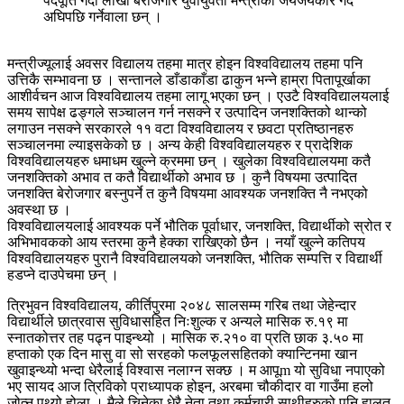
पदपूर्ति गर्दा लाखौं बेरोजगार युवायुवती मन्त्रीको जयजयकार गर्दै
अघिपछि गर्नेवाला छन् ।
मन्त्रीज्यूलाई अवसर विद्यालय तहमा मात्र होइन विश्वविद्यालय तहमा पनि
उत्तिकै सम्भावना छ । सन्तानले डाँडाकाँडा ढाकुन भन्ने हाम्रा पितापूर्खाका
आशीर्वचन आज विश्वविद्यालय तहमा लागू भएका छन् । एउटै विश्वविद्यालयलाई
समय सापेक्ष ढङ्गले सञ्चालन गर्न नसक्ने र उत्पादिन जनशक्तिको थान्को
लगाउन नसक्ने सरकारले ११ वटा विश्वविद्यालय र छवटा प्रतिष्ठानहरु
सञ्चालनमा ल्याइसकेको छ । अन्य केही विश्वविद्यालयहरु र प्रादेशिक
विश्वविद्यालयहरु धमाधम खुल्ने क्रममा छन् । खुलेका विश्वविद्यालयमा कतै
जनशक्तिको अभाव त कतै विद्यार्थीको अभाव छ । कुनै विषयमा उत्पादित
जनशक्ति बेरोजगार बस्नुपर्ने त कुनै विषयमा आवश्यक जनशक्ति नै नभएको
अवस्था छ ।
विश्वविद्यालयलाई आवश्यक पर्ने भौतिक पूर्वाधार, जनशक्ति, विद्यार्थीको स्रोत र
अभिभावकको आय स्तरमा कुनै हेक्का राखिएको छैन । नयाँ खुल्ने कतिपय
विश्वविद्यालयहरु पुरानै विश्वविद्यालयको जनशक्ति, भौतिक सम्पत्ति र विद्यार्थी
हडप्ने दाउपेचमा छन् ।
त्रिभुवन विश्वविद्यालय, कीर्तिपुरमा २०४८ सालसम्म गरिब तथा जेहेन्दार
विद्यार्थीले छात्रवास सुविधासहित निःशुल्क र अन्यले मासिक रु.१९ मा
स्नातकोत्तर तह पढ्न पाइन्थ्यो । मासिक रु.२१० वा प्रति छाक ३.५० मा
हप्ताको एक दिन मासु वा सो सरहको फलफूलसहितको क्यान्टिनमा खान
खुवाइन्थ्यो भन्दा धेरैलाई विश्वास नलाग्न सक्छ । म आपूm यो सुविधा नपाएको
भए सायद आज त्रिविको प्राध्यापक होइन, अरबमा चौकीदार वा गाउँमा हलो
जोत्नु पथ्र्यो होला । मैले चिनेका धेरै नेता तथा कर्मचारी साथीहरुको पनि हालत