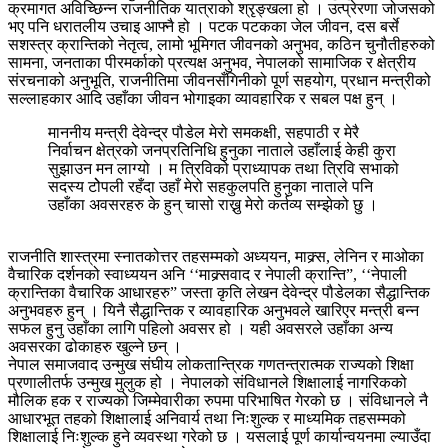
क्रमागत अविच्छिन्न राजनीतिक यात्राको श्रृङ्खला हो । उत्प्रेरणा जोजसको
भए पनि धरातलीय उचाइ आफ्नै हो । पटक पटकका जेल जीवन, दस बर्से
सशस्त्र क्रान्तिको नेतृत्व, लामो भूमिगत जीवनको अनुभव, कठिन चुनौतीहरुको
सामना, जनताका पीरमर्काको प्रत्यक्ष अनुभव, नेपालको सामाजिक र क्षेत्रीय
संरचनाको अनुभूति, राजनीतिमा जीवनसँगिनीको पूर्ण सहयोग, प्रधान मन्त्रीको
सल्लाहकार आदि उहाँका जीवन भोगाइका व्यावहारिक र सबल पक्ष हुन् ।
माननीय मन्त्री देवेन्द्र पौडेल मेरो समकक्षी, सहपाठी र मेरै
निर्वाचन क्षेत्रको जनप्रतिनिधि हुनुका नाताले उहाँलाई केही कुरा
सुझाउन मन लाग्यो । म त्रिविको प्राध्यापक तथा त्रिवि सभाको
सदस्य टोेपली रहँदा उहाँ मेरो सहकुलपति हुनुका नाताले पनि
उहाँका अवसरहरु के हुन् चासो राख्नु मेरो कर्तव्य सम्झेको छु ।
राजनीति शास्त्रमा स्नातकोत्तर तहसम्मको अध्ययन, माक्र्स, लेनिन र माओका
वैचारिक दर्शनको स्वाध्ययन अनि ‘‘माक्र्सवाद र नेपाली क्रान्ति”, ‘‘नेपाली
क्रान्तिका वैचारिक आधारहरु” जस्ता कृति लेखन देवेन्द्र पौडेलका सैद्धान्तिक
अनुभवहरु हुन् । यिनै सैद्धान्तिक र व्यावहारिक अनुभवले खारिएर मन्त्री बन्न
सफल हुनु उहाँका लागि पहिलो अवसर हो । यही अवसरले उहाँका अन्य
अवसरका ढोकाहरु खुल्ने छन् ।
नेपाल समाजवाद उन्मुख संघीय लोकतान्त्रिक गणतन्त्रात्मक राज्यको शिक्षा
प्रणालीतर्फ उन्मुख मुलुक हो । नेपालको संविधानले शिक्षालाई नागरिकको
मौलिक हक र राज्यको जिम्मेवारीका रुपमा परिभाषित गेरको छ । संविधानले नै
आधारभूत तहको शिक्षालाई अनिवार्य तथा निःशुल्क र माध्यमिक तहसम्मको
शिक्षालाई निःशुल्क हुने व्यवस्था गरेको छ । यसलाई पूर्ण कार्यान्वयनमा ल्याउँदा