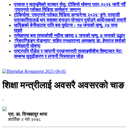
प्रवास र मातृभूमिको सञ्चार सेतु: टोकियो घोषणा पत्र-२०२६ जारी गर्दै
‘एफएनजे ग्लोबल मिडिया सम्मेलन’ सम्पन्न
टोकियोमा ‘एफएनजे ग्लोबल मिडिया कन्फ्रेन्स २०२६’ हुने; प्रवासी
पत्रकारितालाई थप सशक्त बनाउन योगदान पुर्याउने आयोजकको तयारी
धादिङको बेनीघाटमा राति बस दुर्घटना : १७ जनाको मृत्यु, २४ जना
घाइते
रामेछापमा बस तामाकोशी नदीमा खस्दा ६ जनाको मृत्यु, ७ जनाको उद्धार
‘रिब्राण्डिङ्ग रोडम्याप’ सहित एनआरएनए अध्यक्षमा डा. हेमराज शर्माको
उम्मेदवारी घोषणा
राष्ट्रपति पौडेल र जापानी प्रधानमन्त्री ताकाइचीबीच शिष्टाचार भेट:
सम्बन्ध सुदृढीकरण र लगानी भित्र्याउन जोड
शिक्षा मन्त्रीलाई अवसरै अवसरको चाङ
-
प्रा. डा. दिनबहादुर थापा
कार्तिक २ गते २०७८