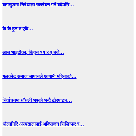
बागलुङमा निषेधाज्ञा उल्लंघन गर्ने बढेपछि…
के के हुन त एकै…
आज भाइटीका, बिहान ११ः०२ बजे…
गलकोट समाज जापानले आगामी महिनाको…
निर्वाचनमा धाँधली भएको भन्दै ढोरपाटन…
धाैलागिरि अस्पताललाई अक्सिजन सिलिन्डर र…