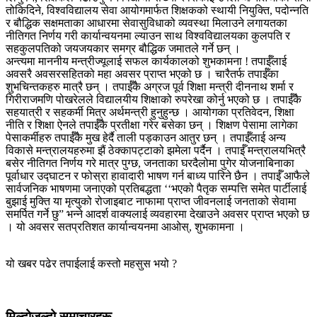
तोकिदिने, विश्वविद्यालय सेवा आयोगमार्फत शिक्षकको स्थायी नियुक्ति, पदोन्नति
र बौद्धिक सक्षमताका आधारमा सेवासुविधाको व्यवस्था मिलाउने लगायतका
नीतिगत निर्णय गरी कार्यान्वयनमा ल्याउन साथ विश्वविद्यालयका कुलपति र
सहकुलपतिको जयजयकार समग्र बौद्धिक जमातले गर्ने छन् ।
अन्त्यमा माननीय मन्त्रीज्यूलाई सफल कार्यकालको शुभकामना ! तपाईँलाई
अवसरै अवसरसहितको महा अवसर प्राप्त भएको छ । चारैतर्फ तपाईँका
शुभचिन्तकहरु मात्रै छन् । तपाईँकै अग्रज पूर्व शिक्षा मन्त्री दीननाथ शर्मा र
गिरीराजमणि पोखरेलले विद्यालयीय शिक्षाको रुपरेखा कोर्नु भएको छ । तपाईँकै
सहयात्री र सहकर्मी मित्र अर्थमन्त्री हुनुहुन्छ । आयोगका प्रतिवेदन, शिक्षा
नीति र शिक्षा ऐनले तपाईँकै प्रतीक्षा गरेर बसेका छन् । शिक्षण पेसामा लागेका
पेसाकर्मीहरु तपाईँकै मुख हेर्दै ताली पड्काउन आतुर छन् । तपाईँलाई अन्य
विकासे मन्त्रालयहरुमा झैं ठेक्कापट्टाको झमेला पर्दैन । तपाईँ मन्त्रालयभित्रै
बसेर नीतिगत निर्णय गरे मात्र पुग्छ, जनताका घरदैलोमा पुगेर योजनाबिनाका
पूर्वाधार उद्घाटन र फोस्रा हावादारी भाषण गर्न बाध्य पारिने छैन । तपाईँ आफैले
सार्वजनिक भाषणमा जनाएको प्रतिबद्धता ‘‘भएको पैतृक सम्पत्ति समेत पार्टीलाई
बुझाई मुक्ति या मृत्युको रोजाइबाट नाफामा प्राप्त जीवनलाई जनताको सेवामा
समर्पित गर्ने छु” भन्ने आदर्श वाक्यलाई व्यवहारमा देखाउने अवसर प्राप्त भएको छ
। यो अवसर सतप्रतिशत कार्यान्वयनमा आओस्, शुभकामना ।
यो खबर पढेर तपाईलाई कस्तो महसुस भयो ?
मिल्दोजुल्दो समाचारहरू