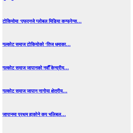
टोकियोमा ‘एफएनजे ग्लोबल मिडिया कन्फ्रेन्स…
गल्कोट समाज टोकियोको ‘तिज धमाका…
गल्कोट समाज जापानको नवौँ केन्द्रीय…
गल्कोट समाज जापान नागोया क्षेत्रीय…
जापानमा प्रथम हाकोने कप भलिबल…