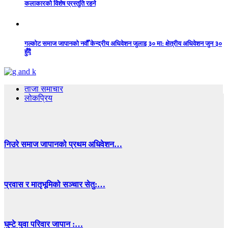
कलाकारको विशेष प्रस्तुति रहने
गल्कोट समाज जापानको नवौँ केन्द्रीय अधिवेशन जुलाइ ३० मा: क्षेत्रीय अधिवेशन जुन ३०
हुँदै
ताजा समाचार
लोकप्रिय
निउरे समाज जापानको प्रथम अधिवेशन…
प्रवास र मातृभूमिको सञ्चार सेतु:…
घुम्टे युवा परिवार जापान :…