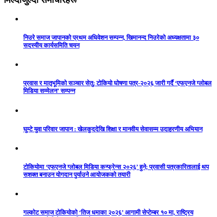
निउरे समाज जापानको प्रथम अधिवेशन सम्पन्न, खिमानन्द निउरेको अध्यक्षतामा ३०
सदस्यीय कार्यसमिति चयन
प्रवास र मातृभूमिको सञ्चार सेतु: टोकियो घोषणा पत्र-२०२६ जारी गर्दै ‘एफएनजे ग्लोबल
मिडिया सम्मेलन’ सम्पन्न
घुम्टे युवा परिवार जापान : खेलकुददेखि शिक्षा र मानवीय सेवासम्म उदाहरणीय अभियान
टोकियोमा ‘एफएनजे ग्लोबल मिडिया कन्फ्रेन्स २०२६’ हुने; प्रवासी पत्रकारितालाई थप
सशक्त बनाउन योगदान पुर्याउने आयोजकको तयारी
गल्कोट समाज टोकियोको ‘तिज धमाका २०२६’ आगामी सेप्टेम्बर १० मा, राष्ट्रिय