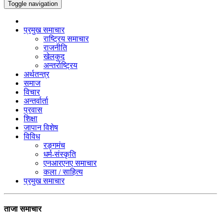
Toggle navigation
प्रमुख समाचार
राष्ट्रिय समाचार
राजनीति
खेलकुद
अन्तर्राष्ट्रिय
अर्थतन्त्र
समाज
विचार
अन्तर्वार्ता
प्रवास
शिक्षा
जापान विशेष
विविध
रङ्गमंच
धर्म-संस्कृति
एनआरएनए समाचार
कला / साहित्य
प्रमुख समाचार
ताजा समाचार