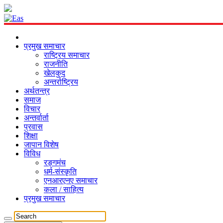
प्रमुख समाचार
राष्ट्रिय समाचार
राजनीति
खेलकुद
अन्तर्राष्ट्रिय
अर्थतन्त्र
समाज
विचार
अन्तर्वार्ता
प्रवास
शिक्षा
जापान विशेष
विविध
रङ्गमंच
धर्म-संस्कृति
एनआरएनए समाचार
कला / साहित्य
प्रमुख समाचार