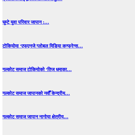
घुम्टे युवा परिवार जापान :…
टोकियोमा ‘एफएनजे ग्लोबल मिडिया कन्फ्रेन्स…
गल्कोट समाज टोकियोको ‘तिज धमाका…
गल्कोट समाज जापानको नवौँ केन्द्रीय…
गल्कोट समाज जापान नागोया क्षेत्रीय…