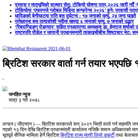
प्रवास र मातृभूमिको सञ्चार सेतु: टोकियो घोषणा पत्र-२०२६ जारी गर्दै 
टोकियोमा ‘एफएनजे ग्लोबल मिडिया कन्फ्रेन्स २०२६’ हुने; प्रवासी प
धादिङको बेनीघाटमा राति बस दुर्घटना : १७ जनाको मृत्यु, २४ जना घाइते
रामेछापमा बस तामाकोशी नदीमा खस्दा ६ जनाको मृत्यु, ७ जनाको उद्धार
‘रिब्राण्डिङ्ग रोडम्याप’ सहित एनआरएनए अध्यक्षमा डा. हेमराज शर्माको उ
राष्ट्रपति पौडेल र जापानी प्रधानमन्त्री ताकाइचीबीच शिष्टाचार भेट: सम
ब्रिटिश सरकार वार्ता गर्न तयार भएपछि 
-
जनहित न्युज
भाद्र ३ गते २०७८
लन्डन ( जीएनएन ) — ब्रिटिश सरकारले सन् २०२१ भित्रै वार्ता गर्न सहमति जन
गएको १३ दिन देखि ब्रिटिश प्रधानमंत्री कार्यालय नजिकै समान अधिकारको मागस
भूतपूर्व सैनिक मामिला हेर्ने ब्रिटिश
ब्रिटिश राज्य मंत्री लियो डकर्टी
तथा बेलायतका