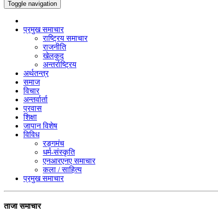
Toggle navigation
प्रमुख समाचार
राष्ट्रिय समाचार
राजनीति
खेलकुद
अन्तर्राष्ट्रिय
अर्थतन्त्र
समाज
विचार
अन्तर्वार्ता
प्रवास
शिक्षा
जापान विशेष
विविध
रङ्गमंच
धर्म-संस्कृति
एनआरएनए समाचार
कला / साहित्य
प्रमुख समाचार
ताजा समाचार