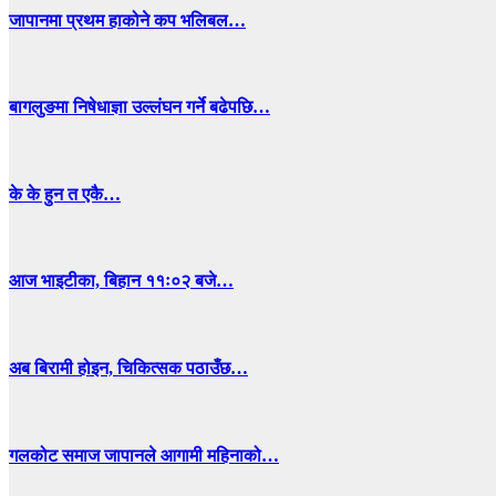
जापानमा प्रथम हाकोने कप भलिबल…
बागलुङमा निषेधाज्ञा उल्लंघन गर्ने बढेपछि…
के के हुन त एकै…
आज भाइटीका, बिहान ११ः०२ बजे…
अब बिरामी होइन, चिकित्सक पठाउँछ…
गलकोट समाज जापानले आगामी महिनाको…