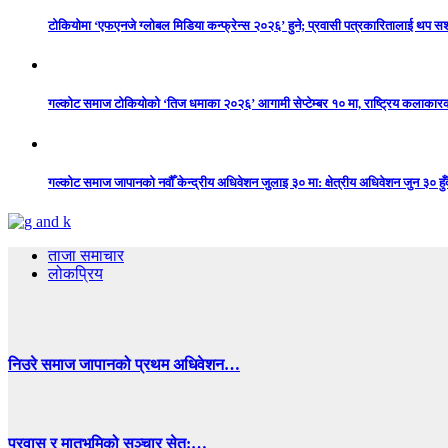
टोकियोमा ‘एफएनजे ग्लोबल मिडिया कन्फ्रेन्स २०२६’ हुने; प्रवासी पत्रकारितालाई थप 
गल्कोट समाज टोकियोको ‘तिज धमाका २०२६’ आगामी सेप्टेम्बर १० मा, राष्ट्रिय कलाकारको 
गल्कोट समाज जापानको नवौँ केन्द्रीय अधिवेशन जुलाइ ३० मा: क्षेत्रीय अधिवेशन जुन ३० हुँद
ताजा समाचार
लोकप्रिय
निउरे समाज जापानको प्रथम अधिवेशन…
प्रवास र मातृभूमिको सञ्चार सेतु:…