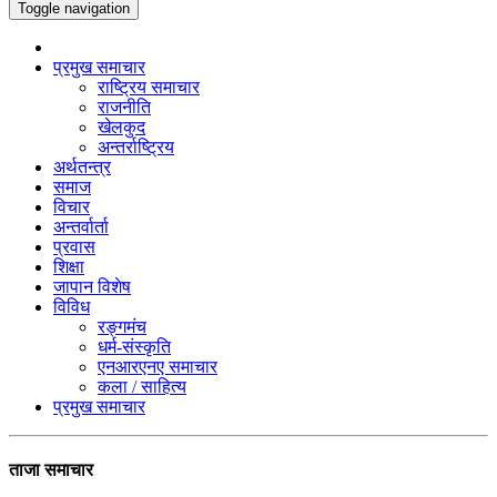
Toggle navigation
प्रमुख समाचार
राष्ट्रिय समाचार
राजनीति
खेलकुद
अन्तर्राष्ट्रिय
अर्थतन्त्र
समाज
विचार
अन्तर्वार्ता
प्रवास
शिक्षा
जापान विशेष
विविध
रङ्गमंच
धर्म-संस्कृति
एनआरएनए समाचार
कला / साहित्य
प्रमुख समाचार
ताजा समाचार