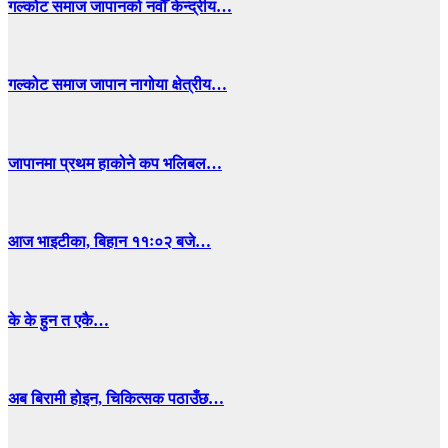
गल्कोट समाज जापानको नवौँ केन्द्रीय…
गल्कोट समाज जापान नागोया क्षेत्रीय…
जापानमा प्रथम हाकोने कप भलिबल…
आज भाइटीका, बिहान ११ः०२ बजे…
के के हुन त एकै…
अब बिरामी होइन, चिकित्सक पठाउँछ…