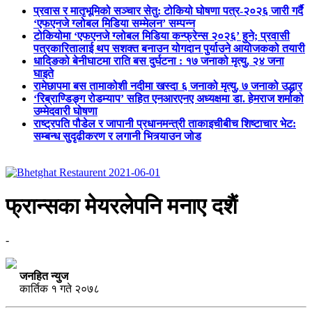
प्रवास र मातृभूमिको सञ्चार सेतु: टोकियो घोषणा पत्र-२०२६ जारी गर्दै
‘एफएनजे ग्लोबल मिडिया सम्मेलन’ सम्पन्न
टोकियोमा ‘एफएनजे ग्लोबल मिडिया कन्फ्रेन्स २०२६’ हुने; प्रवासी
पत्रकारितालाई थप सशक्त बनाउन योगदान पुर्याउने आयोजकको तयारी
धादिङको बेनीघाटमा राति बस दुर्घटना : १७ जनाको मृत्यु, २४ जना
घाइते
रामेछापमा बस तामाकोशी नदीमा खस्दा ६ जनाको मृत्यु, ७ जनाको उद्धार
‘रिब्राण्डिङ्ग रोडम्याप’ सहित एनआरएनए अध्यक्षमा डा. हेमराज शर्माको
उम्मेदवारी घोषणा
राष्ट्रपति पौडेल र जापानी प्रधानमन्त्री ताकाइचीबीच शिष्टाचार भेट:
सम्बन्ध सुदृढीकरण र लगानी भित्र्याउन जोड
फ्रान्सका मेयरलेपनि मनाए दशैं
-
जनहित न्युज
कार्तिक १ गते २०७८