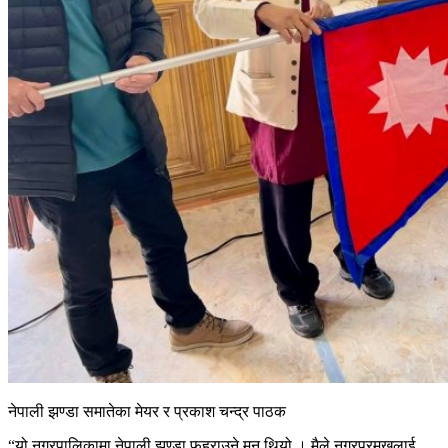
नेपाली झण्डा समातेका मेयर र प्रकाश चन्द्र पाठक
“यो नगरपालिकामा नेपाली झण्डा फहराउने मन थियो । मैले नगरप्रमुखलाई