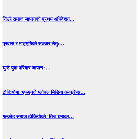
निउरे समाज जापानको प्रथम अधिवेशन…
प्रवास र मातृभूमिको सञ्चार सेतु:…
घुम्टे युवा परिवार जापान :…
टोकियोमा ‘एफएनजे ग्लोबल मिडिया कन्फ्रेन्स…
गल्कोट समाज टोकियोको ‘तिज धमाका…