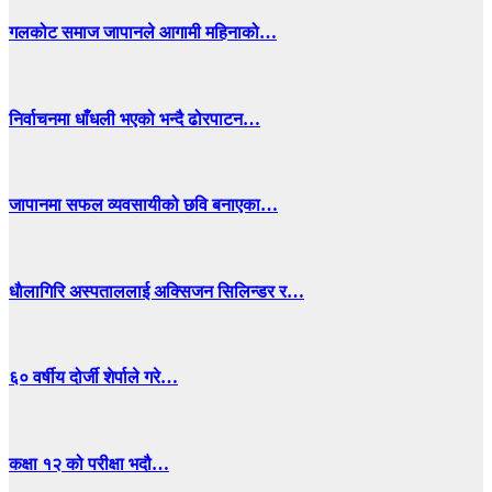
गलकोट समाज जापानले आगामी महिनाको…
निर्वाचनमा धाँधली भएको भन्दै ढोरपाटन…
जापानमा सफल व्यवसायीको छवि बनाएका…
धाैलागिरि अस्पताललाई अक्सिजन सिलिन्डर र…
६० वर्षीय दोर्जी शेर्पाले गरे…
कक्षा १२ को परीक्षा भदौ…