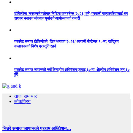
टोकियोमा ‘एफएनजे ग्लोबल मिडिया कन्फ्रेन्स २०२६’ हुने; प्रवासी पत्रकारितालाई थप
सशक्त बनाउन योगदान पुर्याउने आयोजकको तयारी
गल्कोट समाज टोकियोको ‘तिज धमाका २०२६’ आगामी सेप्टेम्बर १० मा, राष्ट्रिय
कलाकारको विशेष प्रस्तुति रहने
गल्कोट समाज जापानको नवौँ केन्द्रीय अधिवेशन जुलाइ ३० मा: क्षेत्रीय अधिवेशन जुन ३०
हुँदै
ताजा समाचार
लोकप्रिय
निउरे समाज जापानको प्रथम अधिवेशन…