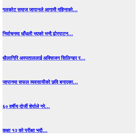
गलकोट समाज जापानले आगामी महिनाको…
निर्वाचनमा धाँधली भएको भन्दै ढोरपाटन…
धाैलागिरि अस्पताललाई अक्सिजन सिलिन्डर र…
जापानमा सफल व्यवसायीको छवि बनाएका…
६० वर्षीय दोर्जी शेर्पाले गरे…
कक्षा १२ को परीक्षा भदौ…