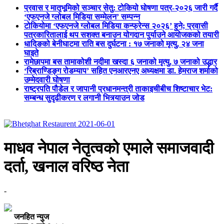
प्रवास र मातृभूमिको सञ्चार सेतु: टोकियो घोषणा पत्र-२०२६ जारी गर्दै
‘एफएनजे ग्लोबल मिडिया सम्मेलन’ सम्पन्न
टोकियोमा ‘एफएनजे ग्लोबल मिडिया कन्फ्रेन्स २०२६’ हुने; प्रवासी
पत्रकारितालाई थप सशक्त बनाउन योगदान पुर्याउने आयोजकको तयारी
धादिङको बेनीघाटमा राति बस दुर्घटना : १७ जनाको मृत्यु, २४ जना
घाइते
रामेछापमा बस तामाकोशी नदीमा खस्दा ६ जनाको मृत्यु, ७ जनाको उद्धार
‘रिब्राण्डिङ्ग रोडम्याप’ सहित एनआरएनए अध्यक्षमा डा. हेमराज शर्माको
उम्मेदवारी घोषणा
राष्ट्रपति पौडेल र जापानी प्रधानमन्त्री ताकाइचीबीच शिष्टाचार भेट:
सम्बन्ध सुदृढीकरण र लगानी भित्र्याउन जोड
माधव नेपाल नेतृत्वको एमाले समाजवादी
दर्ता, खनाल वरिष्ठ नेता
-
जनहित न्युज