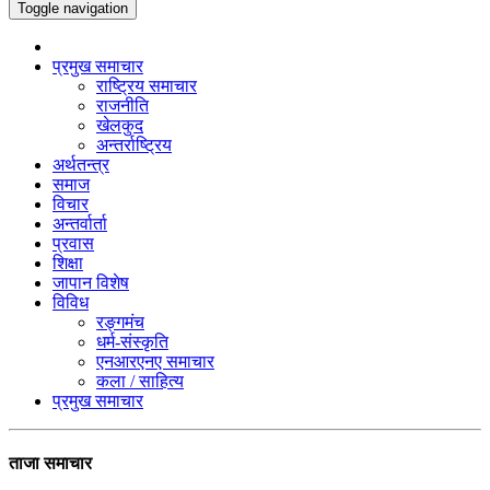
Toggle navigation
प्रमुख समाचार
राष्ट्रिय समाचार
राजनीति
खेलकुद
अन्तर्राष्ट्रिय
अर्थतन्त्र
समाज
विचार
अन्तर्वार्ता
प्रवास
शिक्षा
जापान विशेष
विविध
रङ्गमंच
धर्म-संस्कृति
एनआरएनए समाचार
कला / साहित्य
प्रमुख समाचार
ताजा समाचार