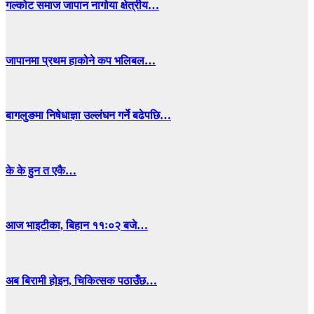
गल्कोट समाज जापान नागोया क्षेत्रीय…
जापानमा प्रथम हाकोने कप भलिबल…
बागलुङमा निषेधाज्ञा उल्लंघन गर्ने बढेपछि…
के के हुन त एकै…
आज भाइटीका, बिहान ११ः०२ बजे…
अब बिरामी होइन, चिकित्सक पठाउँछ…