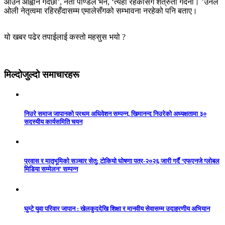
आउन आह्वान गर्दछौँ’, नेता पाण्डेले भने, ‘त्यहाँ रहेकासँग शत्रुता गर्दैनौँ। ’उनले
ओली नेतृत्वमा रहिरहँदासम्म एमालेसँगको सम्भावना नरहेको पनि बताए।
यो खबर पढेर तपाईलाई कस्तो महसुस भयो ?
मिल्दोजुल्दो समाचारहरू
निउरे समाज जापानको प्रथम अधिवेशन सम्पन्न, खिमानन्द निउरेको अध्यक्षतामा ३०
सदस्यीय कार्यसमिति चयन
प्रवास र मातृभूमिको सञ्चार सेतु: टोकियो घोषणा पत्र-२०२६ जारी गर्दै ‘एफएनजे ग्लोबल
मिडिया सम्मेलन’ सम्पन्न
घुम्टे युवा परिवार जापान : खेलकुददेखि शिक्षा र मानवीय सेवासम्म उदाहरणीय अभियान