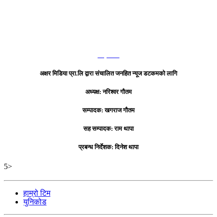
हाम्रो टिम
अक्षर मिडिया प्रा.लि द्वारा संचालित जनहित न्यूज डटकमको लागि
अध्यक्ष: नरिश्वर गौतम
सम्पादक: खगराज गौतम
सह सम्पादक: राम थापा
प्रबन्ध निर्देशक: दिनेश थापा
5>
हाम्रो टिम
युनिकोड