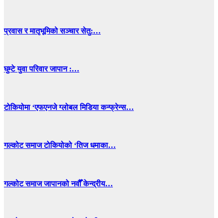
प्रवास र मातृभूमिको सञ्चार सेतु:…
घुम्टे युवा परिवार जापान :…
टोकियोमा ‘एफएनजे ग्लोबल मिडिया कन्फ्रेन्स…
गल्कोट समाज टोकियोको ‘तिज धमाका…
गल्कोट समाज जापानको नवौँ केन्द्रीय…