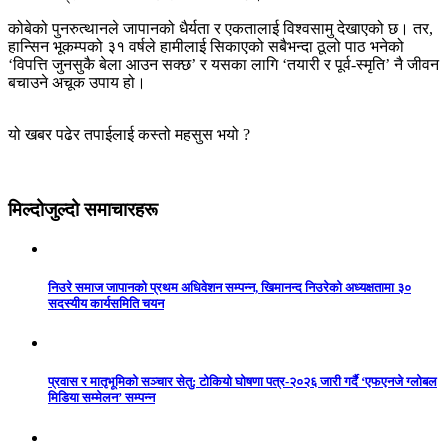
कोबेको पुनरुत्थानले जापानको धैर्यता र एकतालाई विश्वसामु देखाएको छ। तर,
हान्सिन भूकम्पको ३१ वर्षले हामीलाई सिकाएको सबैभन्दा ठूलो पाठ भनेको
‘विपत्ति जुनसुकै बेला आउन सक्छ’ र यसका लागि ‘तयारी र पूर्व-स्मृति’ नै जीवन
बचाउने अचूक उपाय हो।
यो खबर पढेर तपाईलाई कस्तो महसुस भयो ?
मिल्दोजुल्दो समाचारहरू
निउरे समाज जापानको प्रथम अधिवेशन सम्पन्न, खिमानन्द निउरेको अध्यक्षतामा ३०
सदस्यीय कार्यसमिति चयन
प्रवास र मातृभूमिको सञ्चार सेतु: टोकियो घोषणा पत्र-२०२६ जारी गर्दै ‘एफएनजे ग्लोबल
मिडिया सम्मेलन’ सम्पन्न