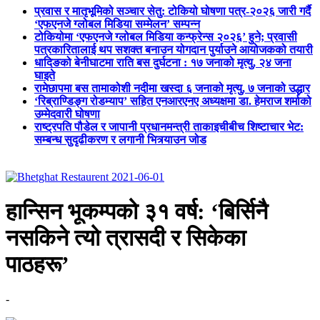
प्रवास र मातृभूमिको सञ्चार सेतु: टोकियो घोषणा पत्र-२०२६ जारी गर्दै
‘एफएनजे ग्लोबल मिडिया सम्मेलन’ सम्पन्न
टोकियोमा ‘एफएनजे ग्लोबल मिडिया कन्फ्रेन्स २०२६’ हुने; प्रवासी
पत्रकारितालाई थप सशक्त बनाउन योगदान पुर्याउने आयोजकको तयारी
धादिङको बेनीघाटमा राति बस दुर्घटना : १७ जनाको मृत्यु, २४ जना
घाइते
रामेछापमा बस तामाकोशी नदीमा खस्दा ६ जनाको मृत्यु, ७ जनाको उद्धार
‘रिब्राण्डिङ्ग रोडम्याप’ सहित एनआरएनए अध्यक्षमा डा. हेमराज शर्माको
उम्मेदवारी घोषणा
राष्ट्रपति पौडेल र जापानी प्रधानमन्त्री ताकाइचीबीच शिष्टाचार भेट:
सम्बन्ध सुदृढीकरण र लगानी भित्र्याउन जोड
हान्सिन भूकम्पको ३१ वर्ष: ‘बिर्सिनै
नसकिने त्यो त्रासदी र सिकेका
पाठहरू’
-