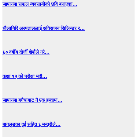
जापानमा सफल व्यवसायीको छवि बनाएका…
धाैलागिरि अस्पताललाई अक्सिजन सिलिन्डर र…
६० वर्षीय दोर्जी शेर्पाले गरे…
कक्षा १२ को परीक्षा भदौ…
जापानमा बगैचाबाट नै एक हप्तामा…
बागलुङका दुई सहित ६ मन्त्रीले…