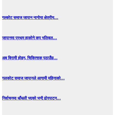
गल्कोट समाज जापान नागोया क्षेत्रीय…
जापानमा प्रथम हाकोने कप भलिबल…
अब बिरामी होइन, चिकित्सक पठाउँछ…
गलकोट समाज जापानले आगामी महिनाको…
निर्वाचनमा धाँधली भएको भन्दै ढोरपाटन…