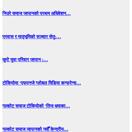
निउरे समाज जापानको प्रथम अधिवेशन…
प्रवास र मातृभूमिको सञ्चार सेतु:…
घुम्टे युवा परिवार जापान :…
टोकियोमा ‘एफएनजे ग्लोबल मिडिया कन्फ्रेन्स…
गल्कोट समाज टोकियोको ‘तिज धमाका…
गल्कोट समाज जापानको नवौँ केन्द्रीय…