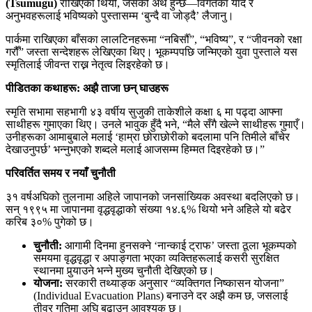
(Tsumugu)
राखिएको थियो, जसको अर्थ हुन्छ—विगतका याद र
अनुभवहरूलाई भविष्यको पुस्तासम्म ‘बुन्दै वा जोड्दै’ लैजानु।
पार्कमा राखिएका बाँसका लालटिनहरूमा “नबिर्सौँ”, “भविष्य”, र “जीवनको रक्षा
गरौँ” जस्ता सन्देशहरू लेखिएका थिए। भूकम्पपछि जन्मिएको युवा पुस्ताले यस
स्मृतिलाई जीवन्त राख्न नेतृत्व लिइरहेको छ।
पीडितका कथाहरू: अझै ताजा छन् घाउहरू
स्मृति सभामा सहभागी ४३ वर्षीय सुजुकी ताकेशीले कक्षा ६ मा पढ्दा आफ्ना
साथीहरू गुमाएका थिए। उनले भावुक हुँदै भने, “मैले सँगै खेल्ने साथीहरू गुमाएँ।
उनीहरूका आमाबुबाले मलाई ‘हाम्रा छोराछोरीको बदलामा पनि तिमीले बाँचेर
देखाउनुपर्छ’ भन्नुभएको शब्दले मलाई आजसम्म हिम्मत दिइरहेको छ।”
परिवर्तित समय र नयाँ चुनौती
३१ वर्षअघिको तुलनामा अहिले जापानको जनसांख्यिक अवस्था बदलिएको छ।
सन् १९९५ मा जापानमा वृद्धवृद्धाको संख्या १४.६% थियो भने अहिले यो बढेर
करिब ३०% पुगेको छ।
चुनौती:
आगामी दिनमा हुनसक्ने ‘नान्काई ट्राफ’ जस्ता ठूला भूकम्पको
समयमा वृद्धवृद्धा र अपाङ्गता भएका व्यक्तिहरूलाई कसरी सुरक्षित
स्थानमा पुर्‍याउने भन्ने मुख्य चुनौती देखिएको छ।
योजना:
सरकारी तथ्याङ्क अनुसार “व्यक्तिगत निष्कासन योजना”
(Individual Evacuation Plans) बनाउने दर अझै कम छ, जसलाई
तीव्र गतिमा अघि बढाउन आवश्यक छ।