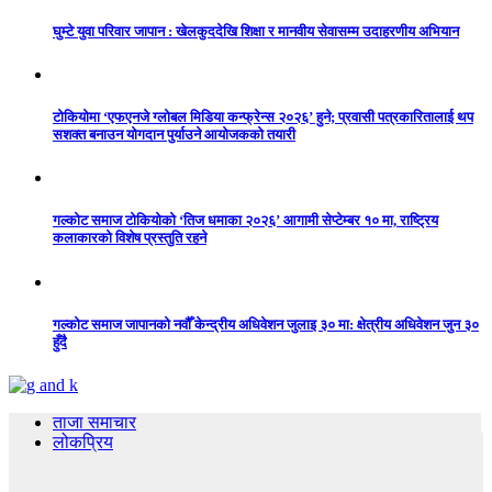
घुम्टे युवा परिवार जापान : खेलकुददेखि शिक्षा र मानवीय सेवासम्म उदाहरणीय अभियान
टोकियोमा ‘एफएनजे ग्लोबल मिडिया कन्फ्रेन्स २०२६’ हुने; प्रवासी पत्रकारितालाई थप
सशक्त बनाउन योगदान पुर्याउने आयोजकको तयारी
गल्कोट समाज टोकियोको ‘तिज धमाका २०२६’ आगामी सेप्टेम्बर १० मा, राष्ट्रिय
कलाकारको विशेष प्रस्तुति रहने
गल्कोट समाज जापानको नवौँ केन्द्रीय अधिवेशन जुलाइ ३० मा: क्षेत्रीय अधिवेशन जुन ३०
हुँदै
ताजा समाचार
लोकप्रिय