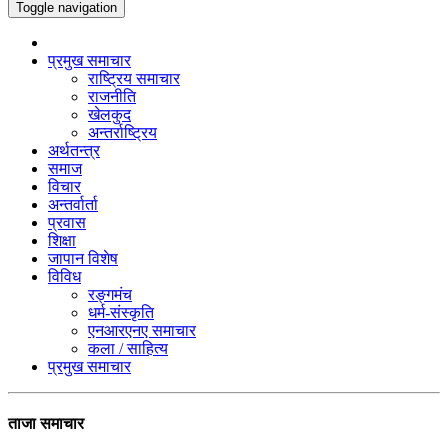
Toggle navigation
प्रमुख समाचार
राष्ट्रिय समाचार
राजनीति
खेलकुद
अन्तर्राष्ट्रिय
अर्थतन्त्र
समाज
विचार
अन्तर्वार्ता
प्रवास
शिक्षा
जापान विशेष
विविध
रङ्गमंच
धर्म-संस्कृति
एनआरएनए समाचार
कला / साहित्य
प्रमुख समाचार
ताजा समाचार