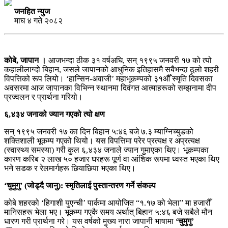
जनहित न्युज
माघ ४ गते २०८२
कोबे, जापान ।
आजभन्दा ठीक ३१ वर्षअघि, सन् १९९५ जनवरी १७ को त्यो
कहालीलाग्दो बिहान, जसले जापानको आधुनिक इतिहासमै सबैभन्दा ठूलो शहरी
विपत्तिको रूप लियो। ‘हान्सिन-अवाजी’ महाभूकम्पको ३१औँ स्मृति दिवसका
अवसरमा आज जापानका विभिन्न स्थानमा दिवंगत आत्माहरूको सम्झनामा दीप
प्रज्वलन र प्रार्थना गरियो।
६,४३४ जनाको ज्यान गएको त्यो क्षण
सन् १९९५ जनवरी १७ का दिन बिहान ५:४६ बजे ७.३ म्याग्निच्युडको
शक्तिशाली भूकम्प गएको थियो। यस विपत्तिमा परेर प्रत्यक्ष र अप्रत्यक्ष
(स्वास्थ्य समस्या) गरी कुल ६,४३४ जनाले ज्यान गुमाएका थिए। भूकम्पका
कारण करिब २ लाख ५० हजार घरहरू पूर्ण वा आंशिक रूपमा ध्वस्त भएका थिए
भने सडक र रेलमार्गहरू छियाछिया भएका थिए।
‘चुमुगु’ (जोड्दै जानु): स्मृतिलाई पुस्तान्तरण गर्ने संकल्प
कोबे शहरको ‘हिगाशी युएन्ची’ पार्कमा आयोजित “१.१७ को भेला” मा हजारौँ
मानिसहरू भेला भए। भूकम्प गएकै समय अर्थात् बिहान ५:४६ बजे सबैले मौन
धारण गरी प्रार्थना गरे। यस वर्षको मुख्य नारा जापानी भाषामा
‘चुमुगु’