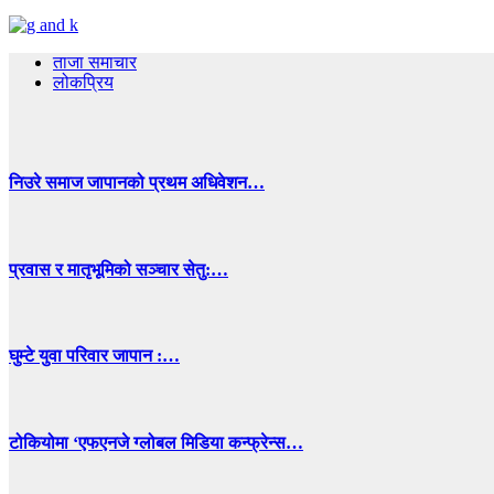
ताजा समाचार
लोकप्रिय
निउरे समाज जापानको प्रथम अधिवेशन…
प्रवास र मातृभूमिको सञ्चार सेतु:…
घुम्टे युवा परिवार जापान :…
टोकियोमा ‘एफएनजे ग्लोबल मिडिया कन्फ्रेन्स…