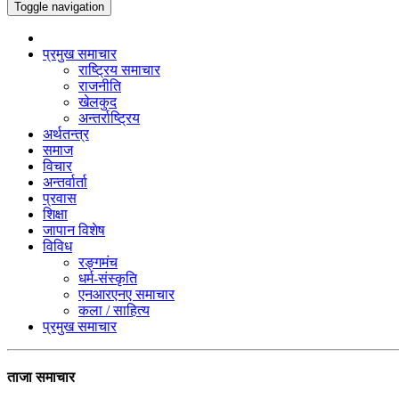
Toggle navigation
प्रमुख समाचार
राष्ट्रिय समाचार
राजनीति
खेलकुद
अन्तर्राष्ट्रिय
अर्थतन्त्र
समाज
विचार
अन्तर्वार्ता
प्रवास
शिक्षा
जापान विशेष
विविध
रङ्गमंच
धर्म-संस्कृति
एनआरएनए समाचार
कला / साहित्य
प्रमुख समाचार
ताजा समाचार