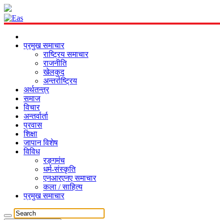
प्रमुख समाचार
राष्ट्रिय समाचार
राजनीति
खेलकुद
अन्तर्राष्ट्रिय
अर्थतन्त्र
समाज
विचार
अन्तर्वार्ता
प्रवास
शिक्षा
जापान विशेष
विविध
रङ्गमंच
धर्म-संस्कृति
एनआरएनए समाचार
कला / साहित्य
प्रमुख समाचार