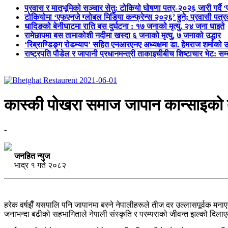
प्रवास र मातृभूमिको सञ्चार सेतु: टोकियो घोषणा पत्र-२०२६ जारी गर्दै 
टोकियोमा ‘एफएनजे ग्लोबल मिडिया कन्फ्रेन्स २०२६’ हुने; प्रवासी प
धादिङको बेनीघाटमा राति बस दुर्घटना : १७ जनाको मृत्यु, २४ जना घाइते
रामेछापमा बस तामाकोशी नदीमा खस्दा ६ जनाको मृत्यु, ७ जनाको उद्धार
‘रिब्राण्डिङ्ग रोडम्याप’ सहित एनआरएनए अध्यक्षमा डा. हेमराज शर्माको उ
राष्ट्रपति पौडेल र जापानी प्रधानमन्त्री ताकाइचीबीच शिष्टाचार भेट: सम
कास्की पोखरा समाज जापान कान्साइको 
-
जनहित न्युज
भाद्र १ गते २०८२
हरेक वर्षझैँ यसपालि पनि जापानमा बस्ने नेपालीहरूले तीज दर उल्लासपूर्वक
जनाभन्दा बढीको सहभागिताले नेपाली संस्कृति र परम्पराको जीवन्त झल्को दिल