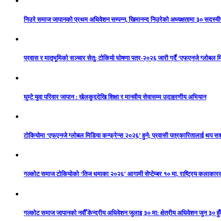
निउरे समाज जापानको प्रथम अधिवेशन सम्पन्न, खिमानन्द निउरेको अध्यक्षतामा ३० सदस्य
प्रवास र मातृभूमिको सञ्चार सेतु: टोकियो घोषणा पत्र-२०२६ जारी गर्दै ‘एफएनजे ग्लोबल मि
घुम्टे युवा परिवार जापान : खेलकुददेखि शिक्षा र मानवीय सेवासम्म उदाहरणीय अभियान
टोकियोमा ‘एफएनजे ग्लोबल मिडिया कन्फ्रेन्स २०२६’ हुने; प्रवासी पत्रकारितालाई थप 
गल्कोट समाज टोकियोको ‘तिज धमाका २०२६’ आगामी सेप्टेम्बर १० मा, राष्ट्रिय कलाकारको 
गल्कोट समाज जापानको नवौँ केन्द्रीय अधिवेशन जुलाइ ३० मा: क्षेत्रीय अधिवेशन जुन ३० हुँद