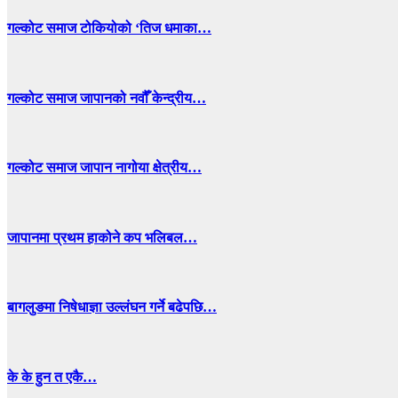
गल्कोट समाज टोकियोको ‘तिज धमाका…
गल्कोट समाज जापानको नवौँ केन्द्रीय…
गल्कोट समाज जापान नागोया क्षेत्रीय…
जापानमा प्रथम हाकोने कप भलिबल…
बागलुङमा निषेधाज्ञा उल्लंघन गर्ने बढेपछि…
के के हुन त एकै…