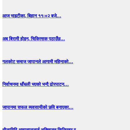
आज भाइटीका, बिहान ११ः०२ बजे…
अब बिरामी होइन, चिकित्सक पठाउँछ…
गलकोट समाज जापानले आगामी महिनाको…
निर्वाचनमा धाँधली भएको भन्दै ढोरपाटन…
जापानमा सफल व्यवसायीको छवि बनाएका…
धाैलागिरि अस्पताललाई अक्सिजन सिलिन्डर र…