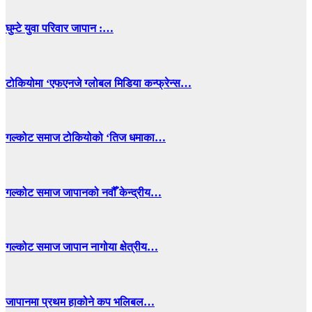
घुम्टे युवा परिवार जापान :…
टोकियोमा ‘एफएनजे ग्लोबल मिडिया कन्फ्रेन्स…
गल्कोट समाज टोकियोको ‘तिज धमाका…
गल्कोट समाज जापानको नवौँ केन्द्रीय…
गल्कोट समाज जापान नागोया क्षेत्रीय…
जापानमा प्रथम हाकोने कप भलिबल…