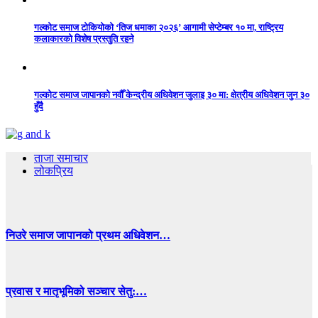
गल्कोट समाज टोकियोको ‘तिज धमाका २०२६’ आगामी सेप्टेम्बर १० मा, राष्ट्रिय
कलाकारको विशेष प्रस्तुति रहने
गल्कोट समाज जापानको नवौँ केन्द्रीय अधिवेशन जुलाइ ३० मा: क्षेत्रीय अधिवेशन जुन ३०
हुँदै
ताजा समाचार
लोकप्रिय
निउरे समाज जापानको प्रथम अधिवेशन…
प्रवास र मातृभूमिको सञ्चार सेतु:…