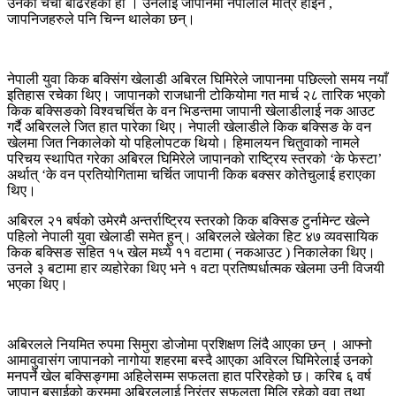
उनको चर्चा बढिरहेको हो । उनलाई जापानमा नेपालीले मात्र होइन ,
जापनिजहरुले पनि चिन्न थालेका छन्।
नेपाली युवा किक बक्सिंग खेलाडी अबिरल घिमिरेले जापानमा पछिल्लो समय नयाँ
इतिहास रचेका थिए। जापानको राजधानी टोकियोमा गत मार्च २८ तारिक भएको
किक बक्सिङको विश्वचर्चित के वन भिडन्तमा जापानी खेलाडीलाई नक आउट
गर्दै अबिरलले जित हात पारेका थिए। नेपाली खेलाडीले किक बक्सिङ के वन
खेलमा जित निकालेको यो पहिलोपटक थियो। हिमालयन चितुवाको नामले
परिचय स्थापित गरेका अबिरल घिमिरेले जापानको राष्ट्रिय स्तरको ‘के फेस्टा’
अर्थात् ‘के वन प्रतियोगितामा चर्चित जापानी किक बक्सर कोतेचुलाई हराएका
थिए।
अबिरल २१ बर्षको उमेरमै अन्तर्राष्ट्रिय स्तरको किक बक्सिङ टुर्नामेन्ट खेल्ने
पहिलो नेपाली युवा खेलाडी समेत हुन्। अबिरलले खेलेका हिट ४७ व्यवसायिक
किक बक्सिङ सहित १५ खेल मध्ये ११ वटामा ( नकआउट ) निकालेका थिए।
उनले ३ बटामा हार व्यहोरेका थिए भने १ वटा प्रतिष्पर्धात्मक खेलमा उनी विजयी
भएका थिए।
अबिरलले नियमित रुपमा सिमुरा डोजोमा प्रशिक्षण लिंदै आएका छन् । आफ्नो
आमावुवासंग जापानको नागोया शहरमा बस्दै आएका अविरल घिमिरेलाई उनको
मनपर्ने खेल बक्सिङ्गमा अहिलेसम्म सफलता हात परिरहेको छ। करिब ६ वर्ष
जापान बसाईको क्रममा अबिरललाई निरंतर सफलता मिलि रहेको वुवा तथा