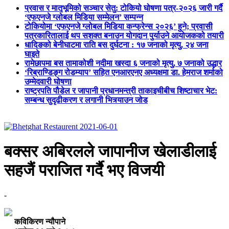
प्रवास र मातृभूमिको सञ्चार सेतु: टोकियो घोषणा पत्र-२०२६ जारी गर्दै
‘एफएनजे ग्लोबल मिडिया सम्मेलन’ सम्पन्न
टोकियोमा ‘एफएनजे ग्लोबल मिडिया कन्फ्रेन्स २०२६’ हुने; प्रवासी
पत्रकारितालाई थप सशक्त बनाउन योगदान पुर्याउने आयोजकको तयारी
धादिङको बेनीघाटमा राति बस दुर्घटना : १७ जनाको मृत्यु, २४ जना
घाइते
रामेछापमा बस तामाकोशी नदीमा खस्दा ६ जनाको मृत्यु, ७ जनाको उद्धार
‘रिब्राण्डिङ्ग रोडम्याप’ सहित एनआरएनए अध्यक्षमा डा. हेमराज शर्माको
उम्मेदवारी घोषणा
राष्ट्रपति पौडेल र जापानी प्रधानमन्त्री ताकाइचीबीच शिष्टाचार भेट:
सम्बन्ध सुदृढीकरण र लगानी भित्र्याउन जोड
बक्सर अबिरलले जापानीज खेलाडीलाई
सहजैं पराजित गर्दै भए विजयी
-
कविकिरण न्यौपाने