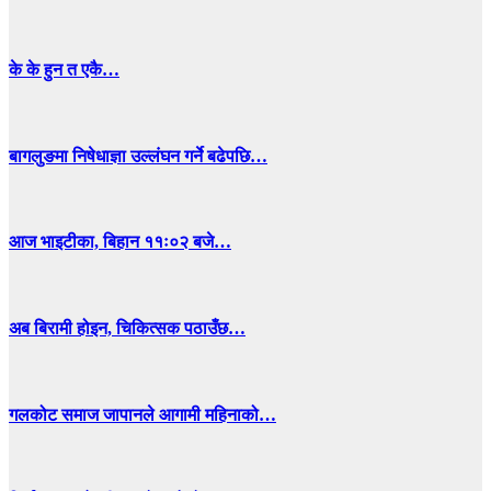
के के हुन त एकै…
बागलुङमा निषेधाज्ञा उल्लंघन गर्ने बढेपछि…
आज भाइटीका, बिहान ११ः०२ बजे…
अब बिरामी होइन, चिकित्सक पठाउँछ…
गलकोट समाज जापानले आगामी महिनाको…