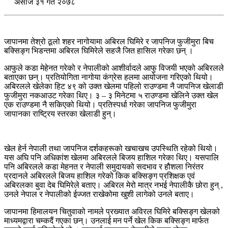
असाेज ३१ गते २०७८
जापानमा तेश्रो ठूलो शहर नागोयामा अबिरल घिमिरे र जापनिज फुजीमुरा बिच
बक्सिङ्ग भिडन्तमा अबिरल घिमिरेले सहजै जित हासिल गरेका छन् ।
आफुले कडा मेहेनत गरेको र नेपालीको आशीर्वादले आफु विजयी भएको अबिरलले
बताएका छन्। प्रतियोगिता नागोया कंग्रेस हलमा आयोजना गरिएको थियो।
अबिरलले खेलेका हिट ४९ को उक्त खेलमा पहिलो राउण्डमा नै जापनिज खेलाडी
फुजीमुरा नकआउट गरेका थिए। ३ – ३ मिनेटमा ५ राउण्डमा खेलिने उक्त खेल
एक राउण्डमा नै सकिएको थियो। प्रतिस्पर्धा गरेका जापनिज फुजीमुरा
जापानका राष्ट्रिय स्तरका खेलाडी हुन्।
खेल हेर्न नेपाली तथा जापनिज दर्शकहरूको खचाखच उपस्थिति रहेको थियो।
यस अघि पनि अधिकांश खेलमा अबिरलले बिजय हाशिल गरेका थिए। यसपालि
पनि अबिरलले कडा मेहनत र नेपाली समुदायको सदभाव र हौशला निरंतर
प्रदानले अबिरलले बिजय हाशिल गरेको किक बक्सिङ्ग प्रशिक्षक एवं
अबिरलका बुवा देब घिमिरेले बताए। अबिरल मेरो मात्र नभई नेपालीकै छोरा हुन् ,
उनले नेपाल र नेपालीको ईज्जत राखेकोमा खुशी लागेको उनले बताए।
जापानमा हिमालयन चितुवाको नामले प्रख्यात अविरल घिमिरे बक्सिङ्ग खेलको
माध्यमद्वारा चम्कदैं गएका छन्। उनलाई मन पर्ने खेल किक बक्सिङ्ग मार्फत