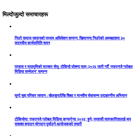
मिल्दोजुल्दो समाचारहरू
निउरे समाज जापानको प्रथम अधिवेशन सम्पन्न, खिमानन्द निउरेको अध्यक्षतामा ३०
सदस्यीय कार्यसमिति चयन
प्रवास र मातृभूमिको सञ्चार सेतु: टोकियो घोषणा पत्र-२०२६ जारी गर्दै ‘एफएनजे ग्लोबल
मिडिया सम्मेलन’ सम्पन्न
घुम्टे युवा परिवार जापान : खेलकुददेखि शिक्षा र मानवीय सेवासम्म उदाहरणीय अभियान
टोकियोमा ‘एफएनजे ग्लोबल मिडिया कन्फ्रेन्स २०२६’ हुने; प्रवासी पत्रकारितालाई थप
सशक्त बनाउन योगदान पुर्याउने आयोजकको तयारी