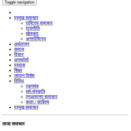
Toggle navigation
प्रमुख समाचार
राष्ट्रिय समाचार
राजनीति
खेलकुद
अन्तर्राष्ट्रिय
अर्थतन्त्र
समाज
विचार
अन्तर्वार्ता
प्रवास
शिक्षा
जापान विशेष
विविध
रङ्गमंच
धर्म-संस्कृति
एनआरएनए समाचार
कला / साहित्य
प्रमुख समाचार
ताजा समाचार