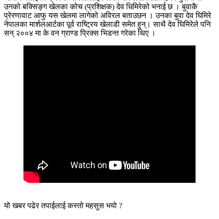
उनको बक्सिङ्ग खेलका कोच (प्रशिक्षक) देव धिमिरेको भनाई छ । बुवाकै
प्रेरणावाट आफु यस खेलमा लागेको अविरल बताउछन । उनका बुवा देव घिमिरे
नेपालका मार्शलआर्टका पूर्व राष्ट्रिय खेलाडी समेत हुन्। साथै देव घिमिरेले पनि
सन् २००४ मा के वन ग्राण्ड प्रिक्स भिडन्त गरेका थिए ।
यो खबर पढेर तपाईलाई कस्तो महसुस भयो ?