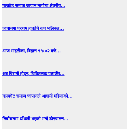
गल्कोट समाज जापान नागोया क्षेत्रीय…
जापानमा प्रथम हाकोने कप भलिबल…
आज भाइटीका, बिहान ११ः०२ बजे…
अब बिरामी होइन, चिकित्सक पठाउँछ…
गलकोट समाज जापानले आगामी महिनाको…
निर्वाचनमा धाँधली भएको भन्दै ढोरपाटन…