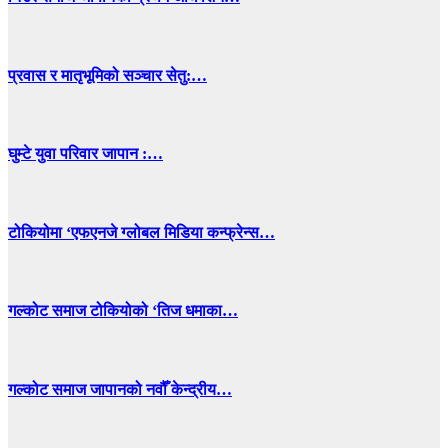
प्रवास र मातृभूमिको सञ्चार सेतु:…
घुम्टे युवा परिवार जापान :…
टोकियोमा ‘एफएनजे ग्लोबल मिडिया कन्फ्रेन्स…
गल्कोट समाज टोकियोको ‘तिज धमाका…
गल्कोट समाज जापानको नवौँ केन्द्रीय…