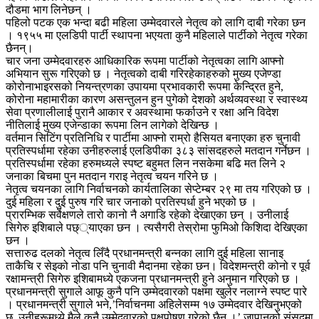
दौडमा भाग लिनेछन् ।
पहिलो पटक एक भन्दा बढी महिला उम्मेदवारले नेतृत्व को लागि दाबी गरेका छन
। १९५५ मा एलडिपी पार्टी स्थापना भएयता कुनै महिलाले पार्टीको नेतृत्व गरेका
छैनन्।
चार जना उम्मेदवारहरु आधिकारिक रूपमा पार्टीको नेतृत्वका लागि आफ्नो
अभियान सुरू गरिएको छ । नेतृत्वको दाबी गरिरहेकाहरुको मुख्य एजेण्डा
कोरोनाभाइरसको नियन्त्रणका उपायमा प्रभावकारी रूपमा केन्द्रित हुने,
कोरोना महामारीका कारण असन्तुलन हुन पुगेको देशको अर्थव्यवस्था र स्वास्थ्य
सेवा प्रणालीलाई पुरानै आकार र अवस्थामा फर्काउने र रक्षा अनि विदेश
नीतिलाई मुख्य एजेन्डाका रूपमा लिन लागेको देखिन्छ ।
वर्तमान सिटिंग प्रतिनिधि र पार्टीमा आफ्नो राम्रो हैसियत बनाएका हरु चुनावी
प्रतिस्पर्धामा रहेका उनीहरुलाई एलडिपीका ३८३ सांसदहरुले मतदान गर्नेछन ।
प्रतिस्पर्धामा रहेका हरुमध्यले स्पष्ट बहुमत लिन नसकेमा बढि मत लिने २
जनाका बिचमा पुन मतदान गराइ नेतृत्व चयन गरिने छ ।
नेतृत्व चयनका लागि निर्वाचनको कार्यतालिका सेप्टेम्बर २९ मा तय गरिएको छ ।
दुई महिला र दुई पुरुष गरि चार जनाको प्रतिस्पर्धा हुने भएको छ ।
प्रारम्भिक सर्वेक्षणले तारो कानो नै अगाडि रहेको देखाएका छन् । उनीलाई
सिगेरु इशिबाले पछ््याएका छन । त्यसैगरी तेस्रोमा फुमिओ किशिदा देखिएका
छन ।
सत्तारुढ दलको नेतृत्व लिँदै प्रधानमन्त्री बन्नका लागि दुई महिला सानाइ
ताकैचि र सेइको नोडा पनि चुनावी मैदानमा रहेका छन। विदेशमन्त्री कोनो र पूर्व
रक्षामन्त्री सिगेरु इशिबामध्ये एकजना प्रधानमन्त्री हुने अनुमान गरिएको छ ।
प्रधानमन्त्री सुगाले आफू कुनै पनि उम्मेदवारको पक्षमा खुलेर नलाग्ने स्पष्ट पारे
। प्रधानमन्त्री सुगाले भने,’निर्वाचनमा अहिलेसम्म १७ उम्मेदवार देखिनुभएको
छ, उनीहरूमध्ये मैले कुनै उम्मेदवारको पक्षपोषण गरेको छैन ।’ जापानको संसदमा