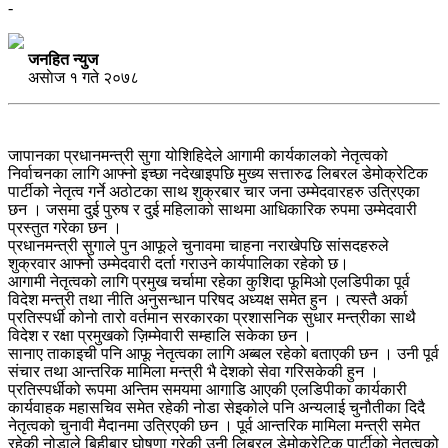
-
जनहित न्युज
असाेज १ गते २०७८
जापानका प्रधानमन्त्री सुगा योशिहिदेले आगामी कार्यकालको नेतृत्वको
निर्वाचनका लागि आफ्नो इच्छा नदेखाइपछि मुख्य सत्तारुढ लिबरल डेमोक्रेटिक
पार्टीको नेतृत्व गर्ने अठोटका साथ शुक्रबार चार जना उम्मेदवारहरु उत्रिएका
छन । जसमा दुई पुरुष र दुई महिलाको साथमा आधिकारिक रुपमा उम्मेदवारी
प्रस्तुत गरेका छन ।
प्रधानमन्त्री सुगाले पुन आफूले चुनावमा चाहना नराखेपछि सांसदहरुले
शुक्रवार आफ्नो उम्मेदवारी दर्ता गराउने कार्यपालिका रहेको छ।
आगामी नेतृत्वको लागि प्रमुख चर्चामा रहेका कुशिदा फूमिओ एलडिपीका पूर्व
विदेश मन्त्री तथा नीति अनुसन्धान परिषद अध्यक्ष समेत हुन । त्यस्तै अर्का
प्रतिस्पर्धी कोनो तारो वर्तमान सरकारका प्रशासनिक सुधार मन्त्रीका साथै
विदेश र रक्षा प्रमुखको ज़िम्मेवारी सम्हालि सकेका छन ।
सानाए ताकाइची पनि आफू नेतृत्वका लागि अब्बल रहेको बताएकी छन । उनी पूर्व
संचार तथा आन्तरिक मामिला मन्त्री भै देशको सेवा गरिसकेकी हुन ।
प्रतिस्पर्धीको रूपमा अन्तिम समयमा आगाडि आएकी एलडिपीका कार्यकारी
कार्यवाहक महासचिव समेत रहेकी नोडा सेइकोले पनि अन्यलाई चुनौतीका दिदै
नेतृत्वको चुनावी मैदानमा उत्रिएकी छन । पूर्व आन्तरिक मामिला मन्त्री समेत
रहेकी नोडाले बिहीबार घोषणा गरेकी उनी लिबरल डेमोक्रेटिक पार्टीको नेतृत्वको