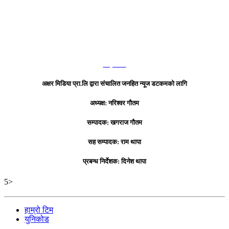
हाम्रो टिम
अक्षर मिडिया प्रा.लि द्वारा संचालित जनहित न्यूज डटकमको लागि
अध्यक्ष: नरिश्वर गौतम
सम्पादक: खगराज गौतम
सह सम्पादक: राम थापा
प्रबन्ध निर्देशक: दिनेश थापा
5>
हाम्रो टिम
युनिकोड