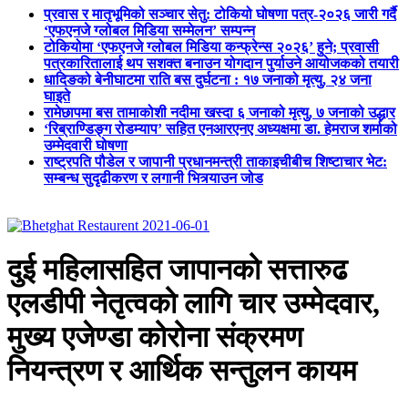
प्रवास र मातृभूमिको सञ्चार सेतु: टोकियो घोषणा पत्र-२०२६ जारी गर्दै
‘एफएनजे ग्लोबल मिडिया सम्मेलन’ सम्पन्न
टोकियोमा ‘एफएनजे ग्लोबल मिडिया कन्फ्रेन्स २०२६’ हुने; प्रवासी
पत्रकारितालाई थप सशक्त बनाउन योगदान पुर्याउने आयोजकको तयारी
धादिङको बेनीघाटमा राति बस दुर्घटना : १७ जनाको मृत्यु, २४ जना
घाइते
रामेछापमा बस तामाकोशी नदीमा खस्दा ६ जनाको मृत्यु, ७ जनाको उद्धार
‘रिब्राण्डिङ्ग रोडम्याप’ सहित एनआरएनए अध्यक्षमा डा. हेमराज शर्माको
उम्मेदवारी घोषणा
राष्ट्रपति पौडेल र जापानी प्रधानमन्त्री ताकाइचीबीच शिष्टाचार भेट:
सम्बन्ध सुदृढीकरण र लगानी भित्र्याउन जोड
दुई महिलासहित जापानको सत्तारुढ
एलडीपी नेतृत्वको लागि चार उम्मेदवार,
मुख्य एजेण्डा कोरोना संक्रमण
नियन्त्रण र आर्थिक सन्तुलन कायम