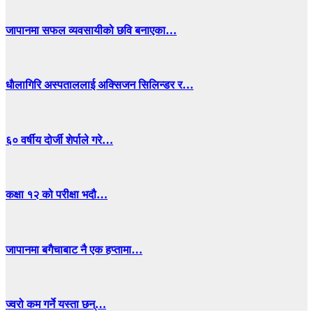
जापानमा सफल व्यवसायीको छवि बनाएका…
धाैलागिरि अस्पताललाई अक्सिजन सिलिन्डर र…
६० वर्षीय दोर्जी शेर्पाले गरे…
कक्षा १२ को परीक्षा भदौ…
जापानमा बगैचाबाट नै एक हप्तामा…
ज्वरो कम गर्ने यस्ता छन्…