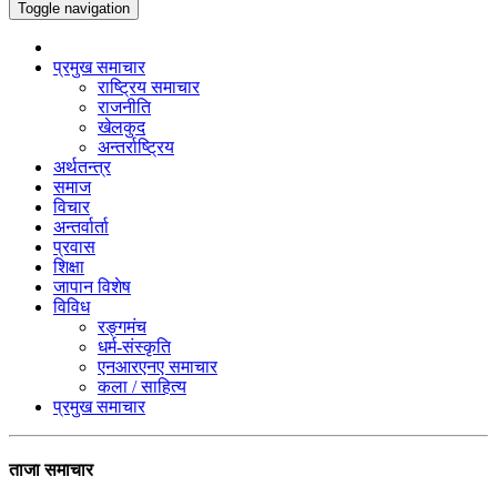
Toggle navigation
प्रमुख समाचार
राष्ट्रिय समाचार
राजनीति
खेलकुद
अन्तर्राष्ट्रिय
अर्थतन्त्र
समाज
विचार
अन्तर्वार्ता
प्रवास
शिक्षा
जापान विशेष
विविध
रङ्गमंच
धर्म-संस्कृति
एनआरएनए समाचार
कला / साहित्य
प्रमुख समाचार
ताजा समाचार