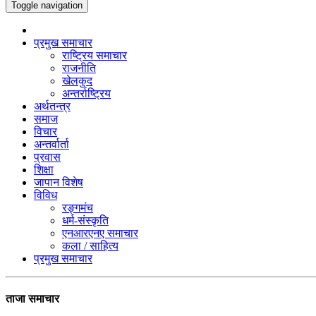
Toggle navigation
प्रमुख समाचार
राष्ट्रिय समाचार
राजनीति
खेलकुद
अन्तर्राष्ट्रिय
अर्थतन्त्र
समाज
विचार
अन्तर्वार्ता
प्रवास
शिक्षा
जापान विशेष
विविध
रङ्गमंच
धर्म-संस्कृति
एनआरएनए समाचार
कला / साहित्य
प्रमुख समाचार
ताजा समाचार