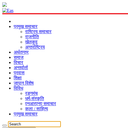
प्रमुख समाचार
राष्ट्रिय समाचार
राजनीति
खेलकुद
अन्तर्राष्ट्रिय
अर्थतन्त्र
समाज
विचार
अन्तर्वार्ता
प्रवास
शिक्षा
जापान विशेष
विविध
रङ्गमंच
धर्म-संस्कृति
एनआरएनए समाचार
कला / साहित्य
प्रमुख समाचार