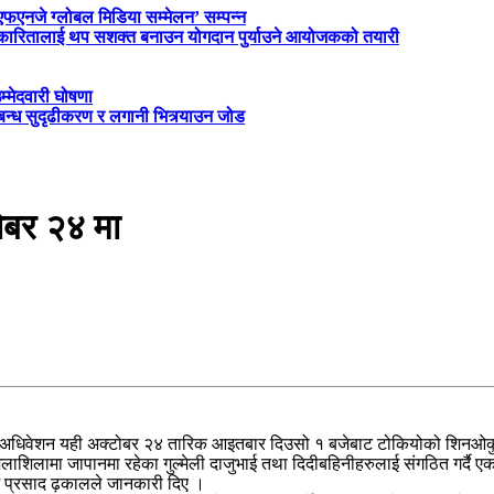
‘एफएनजे ग्लोबल मिडिया सम्मेलन’ सम्पन्न
त्रकारितालाई थप सशक्त बनाउन योगदान पुर्याउने आयोजकको तयारी
म्मेदवारी घोषणा
्बन्ध सुदृढीकरण र लगानी भित्र्याउन जोड
ोबर २४ मा
ो अधिवेशन यही अक्टोबर २४ तारिक आइतबार दिउसो १ बजेबाट टोकियोको शिनओकु
शिलाशिलामा जापानमा रहेका गुल्मेली दाजुभाई तथा दिदीबहिनीहरुलाई संगठित गर्दै ए
म प्रसाद ढ़कालले जानकारी दिए ।