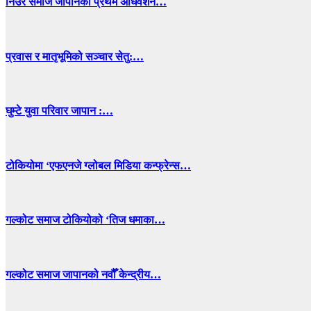
निउरे समाज जापानको प्रथम अधिवेशन…
प्रवास र मातृभूमिको सञ्चार सेतु:…
घुम्टे युवा परिवार जापान :…
टोकियोमा ‘एफएनजे ग्लोबल मिडिया कन्फ्रेन्स…
गल्कोट समाज टोकियोको ‘तिज धमाका…
गल्कोट समाज जापानको नवौँ केन्द्रीय…