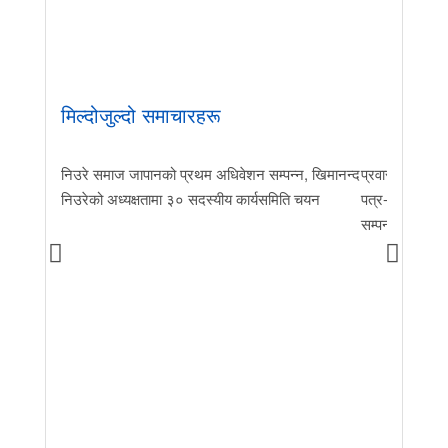
मिल्दोजुल्दो समाचारहरू
निउरे समाज जापानको प्रथम अधिवेशन सम्पन्न, खिमानन्द
प्रवास र मातृभूम
निउरेको अध्यक्षतामा ३० सदस्यीय कार्यसमिति चयन
पत्र-२०२६ जारी 
सम्पन्न