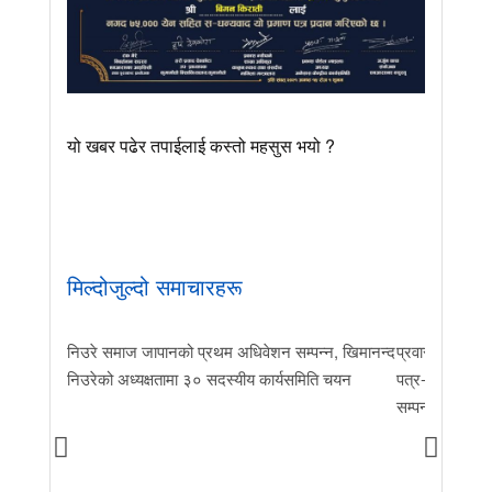
यो खबर पढेर तपाईलाई कस्तो महसुस भयो ?
मिल्दोजुल्दो समाचारहरू
निउरे समाज जापानको प्रथम अधिवेशन सम्पन्न, खिमानन्द
प्रवास र मातृभूम
निउरेको अध्यक्षतामा ३० सदस्यीय कार्यसमिति चयन
पत्र-२०२६ जारी 
सम्पन्न