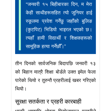
“जनवरी १५ बिहीबारका दिन, म मेरा
केही साथीहरूसहित त्यो जुनियर हाई
स्कूलमा प्रवेश गर्नेछु जहाँको बुलिङ
(कुटपिट) भिडियो भाइरल भएको छ।
त्यहाँ हामी विद्यार्थी र शिक्षकहरूको
सामूहिक हत्या गर्नेछौँ।”
तीन दिनको सार्वजनिक बिदापछि जनवरी १३
को बिहान मात्रै शिक्षा बोर्डले उक्त इमेल फेला
पारेको थियो र तुरुन्तै प्रहरीलाई खबर गरिएको
थियो।
सुरक्षा सतर्कता र प्रहरी कारबाही
धम्की आएपछि ओइटा प्रिफेक्चरल प्रहरीले