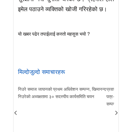
इमेल पठाउने व्यक्तिको खोजी गरिरहेको छ।
यो खबर पढेर तपाईलाई कस्तो महसुस भयो ?
मिल्दोजुल्दो समाचारहरू
निउरे समाज जापानको प्रथम अधिवेशन सम्पन्न, खिमानन्द
प्रवास र मातृभूम
निउरेको अध्यक्षतामा ३० सदस्यीय कार्यसमिति चयन
पत्र-२०२६ जारी 
सम्पन्न