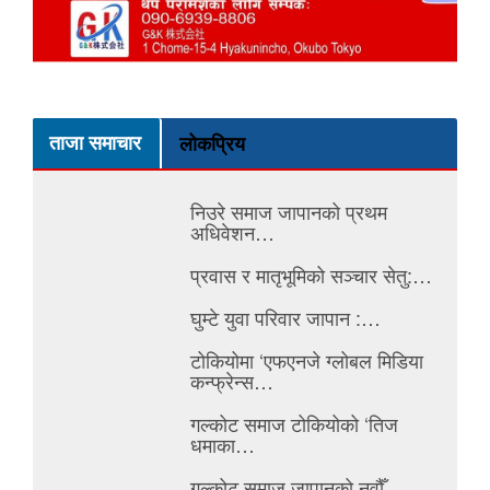
ताजा समाचार
लोकप्रिय
निउरे समाज जापानको प्रथम
अधिवेशन…
प्रवास र मातृभूमिको सञ्चार सेतु:…
घुम्टे युवा परिवार जापान :…
टोकियोमा ‘एफएनजे ग्लोबल मिडिया
कन्फ्रेन्स…
गल्कोट समाज टोकियोको ‘तिज
धमाका…
गल्कोट समाज जापानको नवौँ