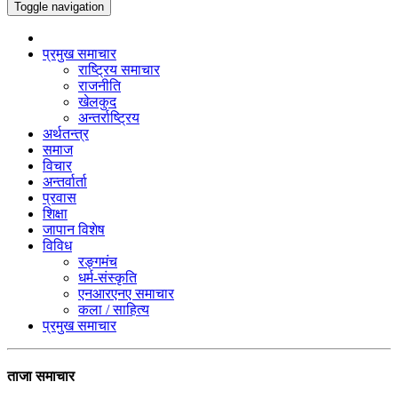
Toggle navigation
प्रमुख समाचार
राष्ट्रिय समाचार
राजनीति
खेलकुद
अन्तर्राष्ट्रिय
अर्थतन्त्र
समाज
विचार
अन्तर्वार्ता
प्रवास
शिक्षा
जापान विशेष
विविध
रङ्गमंच
धर्म-संस्कृति
एनआरएनए समाचार
कला / साहित्य
प्रमुख समाचार
ताजा समाचार