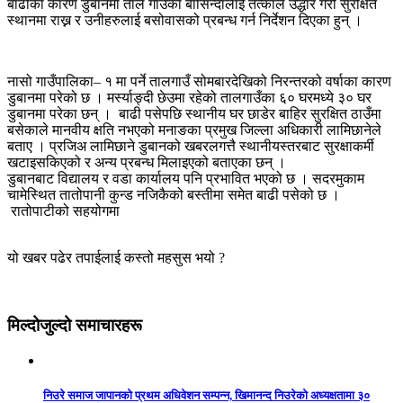
बाढीका कारण डुबानमा ताल गाउँका बासिन्दालाई तत्काल उद्धार गरी सुरक्षित
स्थानमा राख्न र उनीहरुलाई बसोवासको प्रबन्ध गर्न निर्देशन दिएका हुन् ।
नासो गाउँपालिका– १ मा पर्ने तालगाउँ सोमबारदेखिको निरन्तरको वर्षाका कारण
डुबानमा परेको छ । मर्स्याङ्दी छेउमा रहेको तालगाउँका ६० घरमध्ये ३० घर
डुबानमा परेका छन् । बाढी पसेपछि स्थानीय घर छाडेर बाहिर सुरक्षित ठाउँमा
बसेकाले मानवीय क्षति नभएको मनाङका प्रमुख जिल्ला अधिकारी लामिछानेले
बताए । प्रजिअ लामिछाने डुबानको खबरलगत्तै स्थानीयस्तरबाट सुरक्षाकर्मी
खटाइसकिएको र अन्य प्रबन्ध मिलाइएको बताएका छन् ।
डुबानबाट विद्यालय र वडा कार्यालय पनि प्रभावित भएको छ । सदरमुकाम
चामेस्थित तातोपानी कुन्ड नजिकैको बस्तीमा समेत बाढी पसेको छ ।
रातोपाटीको सहयोगमा
यो खबर पढेर तपाईलाई कस्तो महसुस भयो ?
मिल्दोजुल्दो समाचारहरू
निउरे समाज जापानको प्रथम अधिवेशन सम्पन्न, खिमानन्द निउरेको अध्यक्षतामा ३०