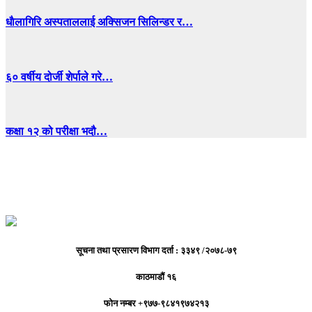
धाैलागिरि अस्पताललाई अक्सिजन सिलिन्डर र…
६० वर्षीय दोर्जी शेर्पाले गरे…
कक्षा १२ को परीक्षा भदौ…
सूचना तथा प्रसारण विभाग दर्ता : ३३४९ /२०७८-७९
काठमाडौं १६
फोन नम्बर +९७७-९८४१९७४२१३