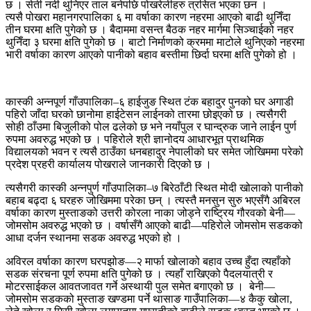
छ । सेती नदी थुनिएर ताल बनेपछि पोखरेलीहरु त्रसित भएका छन ।
त्यसै पोखरा महानगरपालिका ६ मा वर्षाका कारण नहरमा आएको बाढी थुनिँदा
तीन घरमा क्षति पुगेको छ । बैदाममा वसन्त बैठक नहर मार्गमा सिञ्चाईको नहर
थुनिँदा ३ घरमा क्षति पुगेको छ । बाटो निर्माणको क्रममा माटोले थुनिएको नहरमा
भारी वर्षाका कारण आएको पानीको बहाव बस्तीमा छिर्दा घरमा क्षति पुगेको हो ।
कास्की अन्नपूर्ण गाँउपालिका–६ हाईजुङ स्थित टंक बहादुर पुनको घर अगाडी
पहिरो जाँदा घरको छानोमा हाईटेसन लाईनको तारमा छोइएको छ । त्यसैगरी
सोही ठाँउमा बिजुलीको पोल ढलेको छ भने नयाँपुल र घान्द्रुक जाने लाईन पुर्ण
रुपमा अवरुद्ध भएको छ । पहिरोले श्री ज्ञानोदय आधारभूत प्राथमिक
विद्यालयको भवन र त्यसै ठाउँका धनबहादुर नेपालीको घर समेत जोखिममा परेको
प्रदेश प्रहरी कार्यालय पोखराले जानकारी दिएको छ ।
त्यसैगरी कास्की अन्नपुर्ण गाँउपालिका–७ बिरेठाँटी स्थित मोदी खोलाको पानीको
बहाब बढ्दा ६ घरहरु जोखिममा परेका छन् । त्यस्तै मनसुन सुरु भएसँगै अबिरल
वर्षाका कारण मुस्ताङको उत्तरी कोरला नाका जोड्ने राष्ट्रिय गौरवको बेनी—
जोमसोम अवरुद्ध भएको छ । वर्षासँगै आएको बाढी—पहिरोले जोमसोम सडकको
आधा दर्जन स्थानमा सडक अवरुद्ध भएको हो ।
अविरल वर्षाका कारण घरपझोङ—२ मार्फा खोलाको बहाव उच्च हुँदा त्यहाँको
सडक संरचना पूर्ण रुपमा क्षति पुगेको छ । त्यहाँ राखिएको पैदलयात्री र
मोटरसाईकल आवतजावत गर्ने अस्थायी पुल समेत बगाएको छ । बेनी—
जोमसोम सडकको मुस्ताङ खण्डमा पर्ने थासाङ गाउँपालिका—४ कैकु खोला,