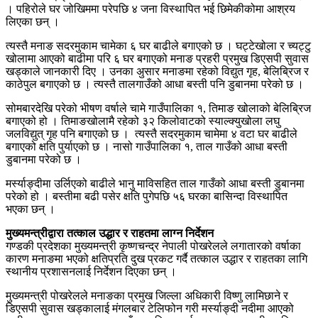
। पहिरोले घर जोखिममा परेपछि ४ जना विस्थापित भई छिमेकीकोमा आश्रय
लिएका छन् ।
त्यस्तै मनाङ सदरमुकाम चामेका ६ घर बाढीले बगाएको छ । घट्टेखोला र च्यट्टु
खोलामा आएको बाढीमा परि ६ घर बगाएको मनाङ प्रहरी प्रमुख डिएसपी सुवास
खड्काले जानकारी दिए । उनका अुसार मनाङमा रहेको विद्युत गृह, बेलिब्रिज र
काठेपुल बगाएको छ । त्यस्तै तालगाउँको आधा बस्ती पनि डुबानमा परेको छ ।
सोमबारदेखि परेको भीषण वर्षाले चामे गाउँपालिका १, तिमाङ खोलाको बेलिब्रिज
बगाएको हो । तिमाङखोलामै रहेको ३२ किलोवाटको स्याल्क्युखोला लघु
जलविद्युत् गृह पनि बगाएको छ । त्यस्तै सदरमुकाम चामेमा ४ वटा घर बाढीले
बगाएको क्षति पुर्याएको छ । नासो गाउँपालिका १, ताल गाउँको आधा बस्ती
डुबानमा परेको छ ।
मर्स्याङ्दीमा उर्लिएको बाढीले भानु माविसहित ताल गाउँको आधा बस्ती डुबानमा
परेको हो । बस्तीमा बढी पसेर क्षति पुगेपछि ५६ घरका बासिन्दा विस्थापित
भएका छन् ।
मुख्यमन्त्रीद्वारा तत्काल उद्धार र राहतमा लाग्न निर्देशन
गण्डकी प्रदेशका मुख्यमन्त्री कृष्णचन्द्र नेपाली पोखरेलले लगातारको वर्षाका
कारण मनाङमा भएको क्षतिप्रति दुख प्रकट गर्दै तत्काल उद्धार र राहतका लागि
स्थानीय प्रशासनलाई निर्देशन दिएका छन् ।
मुख्यमन्त्री पोखरेलले मनाङका प्रमुख जिल्ला अधिकारी विष्णु लामिछाने र
डिएसपी सुवास खड्कालाई मंगलबार टेलिफोन गरी मर्स्याङ्दी नदीमा आएको