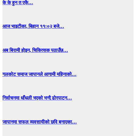
के के हुन त एकै…
आज भाइटीका, बिहान ११ः०२ बजे…
अब बिरामी होइन, चिकित्सक पठाउँछ…
गलकोट समाज जापानले आगामी महिनाको…
निर्वाचनमा धाँधली भएको भन्दै ढोरपाटन…
जापानमा सफल व्यवसायीको छवि बनाएका…