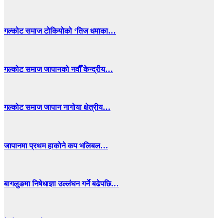
गल्कोट समाज टोकियोको ‘तिज धमाका…
गल्कोट समाज जापानको नवौँ केन्द्रीय…
गल्कोट समाज जापान नागोया क्षेत्रीय…
जापानमा प्रथम हाकोने कप भलिबल…
बागलुङमा निषेधाज्ञा उल्लंघन गर्ने बढेपछि…