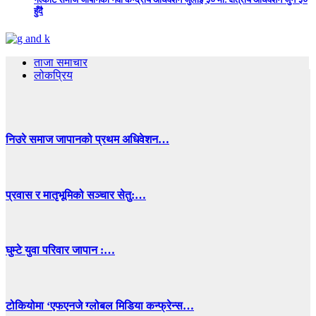
हुँदै
ताजा समाचार
लोकप्रिय
निउरे समाज जापानको प्रथम अधिवेशन…
प्रवास र मातृभूमिको सञ्चार सेतु:…
घुम्टे युवा परिवार जापान :…
टोकियोमा ‘एफएनजे ग्लोबल मिडिया कन्फ्रेन्स…