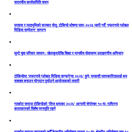
सदस्यीय कार्यसमिति चयन
प्रवास र मातृभूमिको सञ्चार सेतु: टोकियो घोषणा पत्र-२०२६ जारी गर्दै ‘एफएनजे ग्लोबल
मिडिया सम्मेलन’ सम्पन्न
घुम्टे युवा परिवार जापान : खेलकुददेखि शिक्षा र मानवीय सेवासम्म उदाहरणीय अभियान
टोकियोमा ‘एफएनजे ग्लोबल मिडिया कन्फ्रेन्स २०२६’ हुने; प्रवासी पत्रकारितालाई थप
सशक्त बनाउन योगदान पुर्याउने आयोजकको तयारी
गल्कोट समाज टोकियोको ‘तिज धमाका २०२६’ आगामी सेप्टेम्बर १० मा, राष्ट्रिय
कलाकारको विशेष प्रस्तुति रहने
गल्कोट समाज जापानको नवौँ केन्द्रीय अधिवेशन जुलाइ ३० मा: क्षेत्रीय अधिवेशन जुन ३०