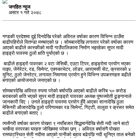
जनहित न्युज
असार १ गते २०७८
गण्डकी प्रदेशमा दुई दिनदेखि परेको अविरल वर्षाका कारण विभिन्न ठाउँमा
बाढीपहिरोले वितण्डा मच्चाएको छ । सोमबारदेखि लगातार परेको वर्षाका कारण
आएको बाढीले कास्कीको मादी गाउँपालिकामा निर्माण भइरहेका सुपर मादी
हाइड्रो पावरमा ठुलो क्षति पुर्याएको छ ।
बाढीले हाइड्रो पावरका २ वटा जेसिबी, एउटा टिपर, हाइड्रोमा प्रयोग भएका
पाइप, जेनेरेटर, रड, सिमेन्ट, एक्स्काभेटर, लोडर, आरएमसी सेट, क्रसरको ४
युनिट, ठुलो जेनरेटर, लगायत निमाणमा प्रयोग हुने विभिन्न उपकरणहरु बढीले
बगाएको आयोजनाले जनाएको छ ।
सोमबारदेखि अविरल रुपमा परेको बर्षापछि आएको बाढीले करिब ५० करोड
बराबरको क्षति भएको सुपर मादी हाइड्रो पावरका अध्यक्ष पुष्पज्योती ढुङ्गानाले
जानकारी दिए । उनले हाइड्रो पावरमा प्रयोग हुँदै आएका सानादेखि ठुला
मेसिनरी औजारदेखि ठुलो परिणामका रड सिमेन्ट, गिट्टी, वालुवा र क्रसर समेत
बाढीले बगाएको बताए ।
त्यसैगरी वर्षाका कारण पोखरा ९ नयाँबजार शिद्धमार्गदेखि सेती नदी जाने बाटो
भत्कँदा वरपरका घरहरु जोखिममा परेका छन् । अविरल बर्षासंगै पोखरा
रामघाटस्थित सेती नदीमा आएको पानीको बहाव बढेपछि नदी थुनिएर ताल बनेको