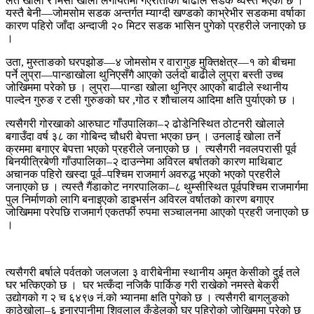
लेते खोला र मिसी खोला लगायतमा गएरातीको बाढीले सडक ध्वस्त भएको छ ।
यस्तै बेनी—जोमसोम सडक अन्तर्गत म्याग्दी खण्डको काभ्रेभीर सडकमा वर्षाका
कारण पहिरो जाँदा अन्दाजी २० मिटर सडक भासिन पुगेको प्रहरीले जनाएको छ
।
उता, मुस्ताङको घरपझोङ—४ जोमसोम र वारागुङ मुक्तिक्षेत्र—१ को बीचमा
पर्ने लुप्रा—पान्डाखोला थुनिएसँगै आएको उर्लदो बाढीले लुप्रा बस्ती उच्च
जोखिममा परेको छ । लुप्रा—पान्डा खोला थुनिएर आएको बाढीले स्थानीय
पाल्देन गुरुङ र टसी गुरुङको घर ,गोठ र शौचालय आदिमा क्षति पुर्याएको छ ।
त्यसैगरी गोरखाको आरुघाट गाँउपालिका–२ ढोडेनिस्थित ठोटनरी खोलाले
बगाउँदा वर्ष ३८ का गोबिन्द चौधरी बेपत्ता भएका छन् । उनलाई खोला तर्ने
क्रममा बगाएर बेपत्ता भएको प्रहरीले जनाएको छ । त्यसैगरी नवलपरासी पूर्व
बिनयीत्रिबेणी गाँउपालिका–२ दाउन्नेमा अविरल बर्षातको कारण माथिबाट
अचानक पहिरो खस्दा पूर्व–पश्चिम राजमार्ग अवरुद्ध भएको भएको प्रहरीले
जनाएको छ । त्यस्तै गैंडाकोट नगरपालिका–८ थुम्सीस्थित पूर्वपश्चिम राजमार्गमा
पुल निर्माणको लागि बनाइएको डाइभर्सन अविरल वर्षातको कारण बगाएर
जोखिममा परेपछि राजमार्ग एकतर्फी रुपमा सञ्चालनमा आएको प्रहरी जनाएको छ
।
त्यसैगरी बर्षाले पर्वतको जलजला ३ वारीबेनीमा स्थानीय अमृत केसीको दुई तले
घर भत्किएको छ । घर भत्कँदा नजिकै पार्किङ गरी राखेको नमस्ते बेकरी
उद्योगको ग २ च ६४९७ नं.को भ्यानमा क्षति पुगेको छ । त्यसैगरी बागलुङको
काठेखोला–६ इनारपानीमा शिवलाल कँडेलको घर पहिरोको जोखिममा परेको छ