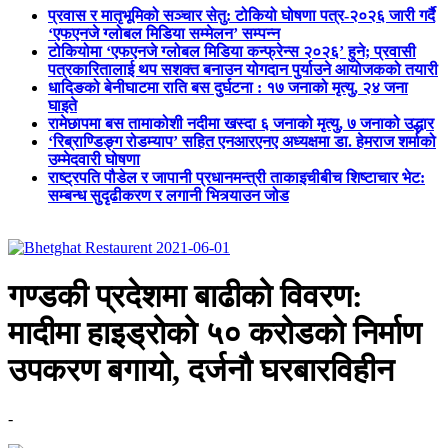
प्रवास र मातृभूमिको सञ्चार सेतु: टोकियो घोषणा पत्र-२०२६ जारी गर्दै
‘एफएनजे ग्लोबल मिडिया सम्मेलन’ सम्पन्न
टोकियोमा ‘एफएनजे ग्लोबल मिडिया कन्फ्रेन्स २०२६’ हुने; प्रवासी
पत्रकारितालाई थप सशक्त बनाउन योगदान पुर्याउने आयोजकको तयारी
धादिङको बेनीघाटमा राति बस दुर्घटना : १७ जनाको मृत्यु, २४ जना
घाइते
रामेछापमा बस तामाकोशी नदीमा खस्दा ६ जनाको मृत्यु, ७ जनाको उद्धार
‘रिब्राण्डिङ्ग रोडम्याप’ सहित एनआरएनए अध्यक्षमा डा. हेमराज शर्माको
उम्मेदवारी घोषणा
राष्ट्रपति पौडेल र जापानी प्रधानमन्त्री ताकाइचीबीच शिष्टाचार भेट:
सम्बन्ध सुदृढीकरण र लगानी भित्र्याउन जोड
गण्डकी प्रदेशमा बाढीको विवरण:
मादीमा हाइड्रोको ५० करोडको निर्माण
उपकरण बगायो, दर्जनौ घरबारविहीन
-