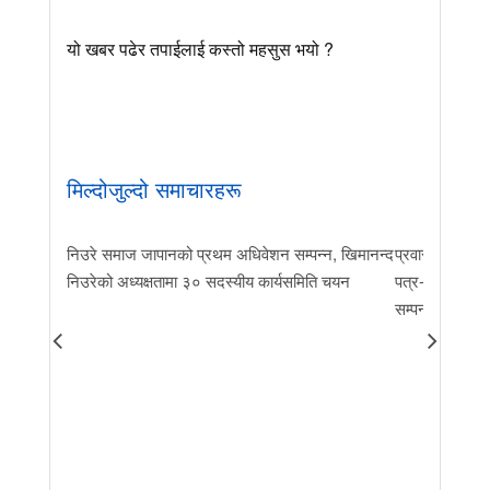
यो खबर पढेर तपाईलाई कस्तो महसुस भयो ?
मिल्दोजुल्दो समाचारहरू
निउरे समाज जापानको प्रथम अधिवेशन सम्पन्न, खिमानन्द
प्रवास र मातृभूम
निउरेको अध्यक्षतामा ३० सदस्यीय कार्यसमिति चयन
पत्र-२०२६ जारी 
सम्पन्न