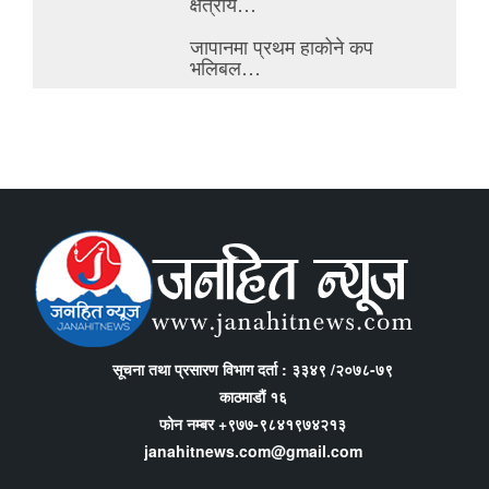
क्षेत्रीय…
जापानमा प्रथम हाकोने कप
भलिबल…
सूचना तथा प्रसारण विभाग दर्ता : ३३४९ /२०७८-७९
काठमाडौं १६
फोन नम्बर +९७७-९८४१९७४२१३
janahitnews.com@gmail.com