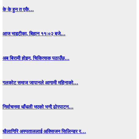
के के हुन त एकै…
आज भाइटीका, बिहान ११ः०२ बजे…
अब बिरामी होइन, चिकित्सक पठाउँछ…
गलकोट समाज जापानले आगामी महिनाको…
निर्वाचनमा धाँधली भएको भन्दै ढोरपाटन…
धाैलागिरि अस्पताललाई अक्सिजन सिलिन्डर र…