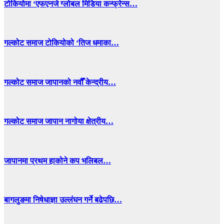
टोकियोमा ‘एफएनजे ग्लोबल मिडिया कन्फ्रेन्स…
गल्कोट समाज टोकियोको ‘तिज धमाका…
गल्कोट समाज जापानको नवौँ केन्द्रीय…
गल्कोट समाज जापान नागोया क्षेत्रीय…
जापानमा प्रथम हाकोने कप भलिबल…
बागलुङमा निषेधाज्ञा उल्लंघन गर्ने बढेपछि…