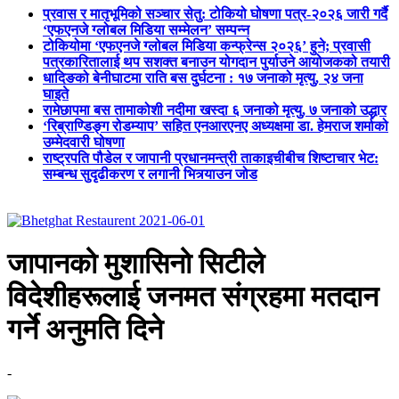
प्रवास र मातृभूमिको सञ्चार सेतु: टोकियो घोषणा पत्र-२०२६ जारी गर्दै
‘एफएनजे ग्लोबल मिडिया सम्मेलन’ सम्पन्न
टोकियोमा ‘एफएनजे ग्लोबल मिडिया कन्फ्रेन्स २०२६’ हुने; प्रवासी
पत्रकारितालाई थप सशक्त बनाउन योगदान पुर्याउने आयोजकको तयारी
धादिङको बेनीघाटमा राति बस दुर्घटना : १७ जनाको मृत्यु, २४ जना
घाइते
रामेछापमा बस तामाकोशी नदीमा खस्दा ६ जनाको मृत्यु, ७ जनाको उद्धार
‘रिब्राण्डिङ्ग रोडम्याप’ सहित एनआरएनए अध्यक्षमा डा. हेमराज शर्माको
उम्मेदवारी घोषणा
राष्ट्रपति पौडेल र जापानी प्रधानमन्त्री ताकाइचीबीच शिष्टाचार भेट:
सम्बन्ध सुदृढीकरण र लगानी भित्र्याउन जोड
जापानको मुशासिनो सिटीले
विदेशीहरूलाई जनमत संग्रहमा मतदान
गर्ने अनुमति दिने
-