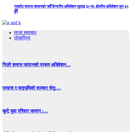
गल्कोट समाज जापानको नवौँ केन्द्रीय अधिवेशन जुलाइ ३० मा: क्षेत्रीय अधिवेशन जुन ३०
हुँदै
ताजा समाचार
लोकप्रिय
निउरे समाज जापानको प्रथम अधिवेशन…
प्रवास र मातृभूमिको सञ्चार सेतु:…
घुम्टे युवा परिवार जापान :…