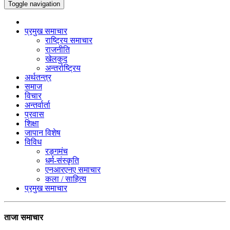
Toggle navigation
प्रमुख समाचार
राष्ट्रिय समाचार
राजनीति
खेलकुद
अन्तर्राष्ट्रिय
अर्थतन्त्र
समाज
विचार
अन्तर्वार्ता
प्रवास
शिक्षा
जापान विशेष
विविध
रङ्गमंच
धर्म-संस्कृति
एनआरएनए समाचार
कला / साहित्य
प्रमुख समाचार
ताजा समाचार