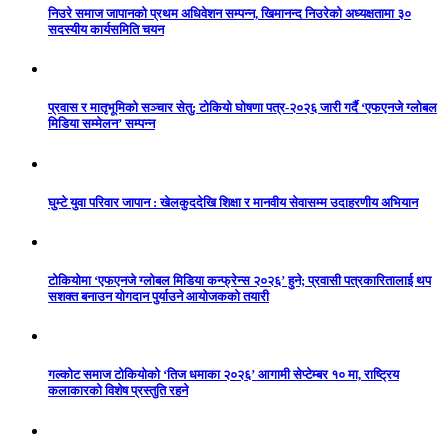
निउरे समाज जापानको प्रथम अधिवेशन सम्पन्न, खिमानन्द निउरेको अध्यक्षतामा ३०
सदस्यीय कार्यसमिति चयन
प्रवास र मातृभूमिको सञ्चार सेतु: टोकियो घोषणा पत्र-२०२६ जारी गर्दै ‘एफएनजे ग्लोबल
मिडिया सम्मेलन’ सम्पन्न
घुम्टे युवा परिवार जापान : खेलकुददेखि शिक्षा र मानवीय सेवासम्म उदाहरणीय अभियान
टोकियोमा ‘एफएनजे ग्लोबल मिडिया कन्फ्रेन्स २०२६’ हुने; प्रवासी पत्रकारितालाई थप
सशक्त बनाउन योगदान पुर्याउने आयोजकको तयारी
गल्कोट समाज टोकियोको ‘तिज धमाका २०२६’ आगामी सेप्टेम्बर १० मा, राष्ट्रिय
कलाकारको विशेष प्रस्तुति रहने