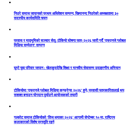
निउरे समाज जापानको प्रथम अधिवेशन सम्पन्न, खिमानन्द निउरेको अध्यक्षतामा ३०
सदस्यीय कार्यसमिति चयन
प्रवास र मातृभूमिको सञ्चार सेतु: टोकियो घोषणा पत्र-२०२६ जारी गर्दै ‘एफएनजे ग्लोबल
मिडिया सम्मेलन’ सम्पन्न
घुम्टे युवा परिवार जापान : खेलकुददेखि शिक्षा र मानवीय सेवासम्म उदाहरणीय अभियान
टोकियोमा ‘एफएनजे ग्लोबल मिडिया कन्फ्रेन्स २०२६’ हुने; प्रवासी पत्रकारितालाई थप
सशक्त बनाउन योगदान पुर्याउने आयोजकको तयारी
गल्कोट समाज टोकियोको ‘तिज धमाका २०२६’ आगामी सेप्टेम्बर १० मा, राष्ट्रिय
कलाकारको विशेष प्रस्तुति रहने