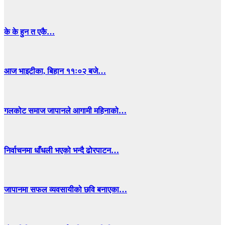
के के हुन त एकै…
आज भाइटीका, बिहान ११ः०२ बजे…
गलकोट समाज जापानले आगामी महिनाको…
निर्वाचनमा धाँधली भएको भन्दै ढोरपाटन…
जापानमा सफल व्यवसायीको छवि बनाएका…