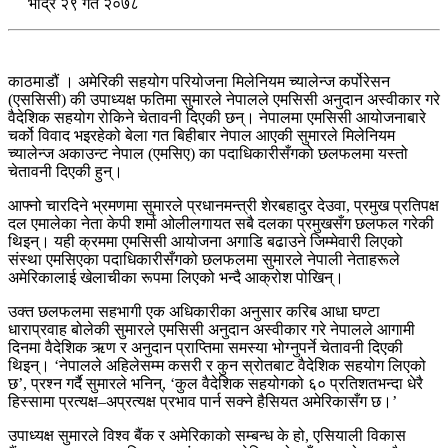
भाद्र २९ गते २०७८
काठमाडौं । अमेरिकी सहयोग परियोजना मिलेनियम च्यालेन्ज कर्पोरेसन
(एससिसी) की उपाध्यक्ष फतिमा सुमारले नेपालले एमसिसी अनुदान अस्वीकार गरे
वैदेशिक सहयोग रोकिने चेतावनी दिएकी छन्। नेपालमा एमसिसी आयोजनाबारे
चर्को विवाद भइरहेको बेला गत बिहीबार नेपाल आएकी सुमारले मिलेनियम
च्यालेन्ज अकाउन्ट नेपाल (एमसिए) का पदाधिकारीसँगको छलफलमा यस्तो
चेतावनी दिएकी हुन्।
आफ्नो चारदिने भ्रमणमा सुमारले प्रधानमन्त्री शेरबहादुर देउवा, प्रमुख प्रतिपक्ष
दल एमालेका नेता केपी शर्मा ओलीलगायत सबै दलका प्रमुखसँग छलफल गरेकी
थिइन्। यही क्रममा एमसिसी आयोजना अगाडि बढाउने जिम्मेवारी लिएको
संस्था एमसिएका पदाधिकारीसँगको छलफलमा सुमारले नेपाली नेताहरूले
अमेरिकालाई खेलाचीका रूपमा लिएको भन्दै आक्रोश पोखिन्।
उक्त छलफलमा सहभागी एक अधिकारीका अनुसार करिब आधा घण्टा
धाराप्रवाह बोलेकी सुमारले एमसिसी अनुदान अस्वीकार गरे नेपालले आगामी
दिनमा वैदेशिक ऋण र अनुदान प्राप्तिमा समस्या भोग्नुपर्ने चेतावनी दिएकी
थिइन्। ‘नेपालले अहिलेसम्म कसरी र कुन स्रोतबाट वैदेशिक सहयोग लिएको
छ’, प्रश्न गर्दै सुमारले भनिन्, ‘कुल वैदेशिक सहयोगको ६० प्रतिशतभन्दा धेरै
हिस्सामा प्रत्यक्ष–अप्रत्यक्ष प्रभाव पार्न सक्ने हैसियत अमेरिकासँग छ।’
उपाध्यक्ष सुमारले विश्व बैंक र अमेरिकाको सम्बन्ध के हो, एसियाली विकास