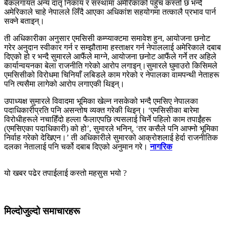
बैंकलगायत अन्य दातृ निकाय र संस्थामा अमेरिकाको पहुँच कस्तो छ भन्दै
अमेरिकाले चाहे नेपालले लिँदै आएका अधिकांश सहयोगमा तत्कालै प्रभाव पार्न
सक्ने बताइन्।
ती अधिकारीका अनुसार एमसिसी कम्प्याक्टमा समावेश हुन, आयोजना छनोट
गरेर अनुदान स्वीकार गर्न र सम्झौतामा हस्ताक्षर गर्न नेपाललाई अमेरिकाले दबाब
दिएको हो र भन्दै सुमारले आफैंले माग्ने, आयोजना छनोट आफैंले गर्ने तर अहिले
कार्यान्वयनका बेला राजनीति गरेको आरोप लगाइन्।सुमारले घुमाउरो किसिमले
एमसिसीको विरोधमा चिनियाँ लबिडले काम गरेको र नेपालका वामपन्थी नेताहरू
पनि त्यसैमा लागेको आरोप लगाएकी थिइन्।
उपाध्यक्ष सुमारले विवादमा भूमिका खेल्न नसकेको भन्दै एमसिए नेपालका
पदाधिकारीप्रति पनि असन्तोष व्यक्त गरेकी थिइन्। ‘एमसिसीका बारेमा
विरोधीहरूले नचाहिँदो हल्ला फैलाएपछि त्यसलाई चिर्ने पहिलो काम तपाईंहरू
(एमसिएका पदाधिकारी) को हो’, सुमारले भनिन्, ‘तर कसैले पनि आफ्नो भूमिका
निर्वाह गरेको देखिएन।’ ती अधिकारीले सुमारको आक्रोशलाई हेर्दा राजनीतिक
दलका नेतालाई पनि चर्को दबाब दिएको अनुमान गरे।
नागरिक
यो खबर पढेर तपाईलाई कस्तो महसुस भयो ?
मिल्दोजुल्दो समाचारहरू