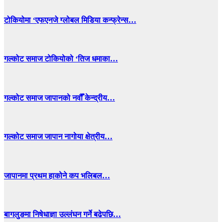
टोकियोमा ‘एफएनजे ग्लोबल मिडिया कन्फ्रेन्स…
गल्कोट समाज टोकियोको ‘तिज धमाका…
गल्कोट समाज जापानको नवौँ केन्द्रीय…
गल्कोट समाज जापान नागोया क्षेत्रीय…
जापानमा प्रथम हाकोने कप भलिबल…
बागलुङमा निषेधाज्ञा उल्लंघन गर्ने बढेपछि…