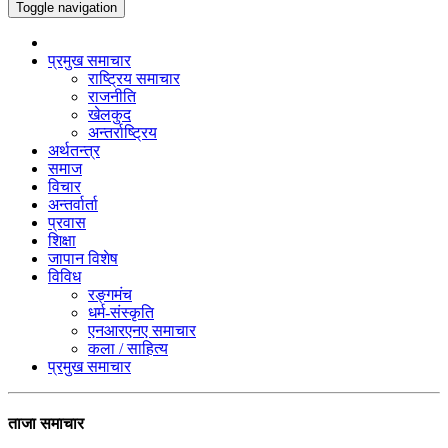
Toggle navigation
प्रमुख समाचार
राष्ट्रिय समाचार
राजनीति
खेलकुद
अन्तर्राष्ट्रिय
अर्थतन्त्र
समाज
विचार
अन्तर्वार्ता
प्रवास
शिक्षा
जापान विशेष
विविध
रङ्गमंच
धर्म-संस्कृति
एनआरएनए समाचार
कला / साहित्य
प्रमुख समाचार
ताजा समाचार