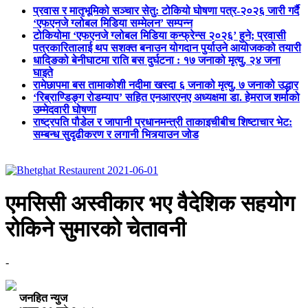
प्रवास र मातृभूमिको सञ्चार सेतु: टोकियो घोषणा पत्र-२०२६ जारी गर्दै
‘एफएनजे ग्लोबल मिडिया सम्मेलन’ सम्पन्न
टोकियोमा ‘एफएनजे ग्लोबल मिडिया कन्फ्रेन्स २०२६’ हुने; प्रवासी
पत्रकारितालाई थप सशक्त बनाउन योगदान पुर्याउने आयोजकको तयारी
धादिङको बेनीघाटमा राति बस दुर्घटना : १७ जनाको मृत्यु, २४ जना
घाइते
रामेछापमा बस तामाकोशी नदीमा खस्दा ६ जनाको मृत्यु, ७ जनाको उद्धार
‘रिब्राण्डिङ्ग रोडम्याप’ सहित एनआरएनए अध्यक्षमा डा. हेमराज शर्माको
उम्मेदवारी घोषणा
राष्ट्रपति पौडेल र जापानी प्रधानमन्त्री ताकाइचीबीच शिष्टाचार भेट:
सम्बन्ध सुदृढीकरण र लगानी भित्र्याउन जोड
एमसिसी अस्वीकार भए वैदेशिक सहयोग
रोकिने सुमारको चेतावनी
-
जनहित न्युज