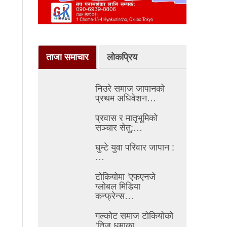
ताजा समाचार
लोकप्रिय
निउरे समाज जापानको
प्रथम अधिवेशन…
प्रवास र मातृभूमिको
सञ्चार सेतु:…
घुम्टे युवा परिवार जापान :
…
टोकियोमा ‘एफएनजे
ग्लोबल मिडिया
कन्फ्रेन्स…
गल्कोट समाज टोकियोको
‘तिज धमाका…