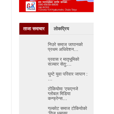
ताजा समाचार
लोकप्रिय
निउरे समाज जापानको
प्रथम अधिवेशन…
प्रवास र मातृभूमिको
सञ्चार सेतु:…
घुम्टे युवा परिवार जापान :
…
टोकियोमा ‘एफएनजे
ग्लोबल मिडिया
कन्फ्रेन्स…
गल्कोट समाज टोकियोको
‘तिज धमाका…