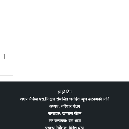
 खेलकुददेखि शिक्षा र
टोकियोमा ‘एफएनजे ग्लोबल मिडिया कन्फ्रेन्स
णीय अभियान
२०२६’ हुने; प्रवासी पत्रकारितालाई थप सशक्त
बनाउन योगदान पुर्याउने आयोजकको तयारी
हाम्रो टिम
अक्षर मिडिया प्रा.लि द्वारा संचालित जनहित न्यूज डटकमको लागि
अध्यक्ष: नरिश्वर गौतम
सम्पादक: खगराज गौतम
सह सम्पादक: राम थापा
प्रबन्ध निर्देशक: दिनेश थापा