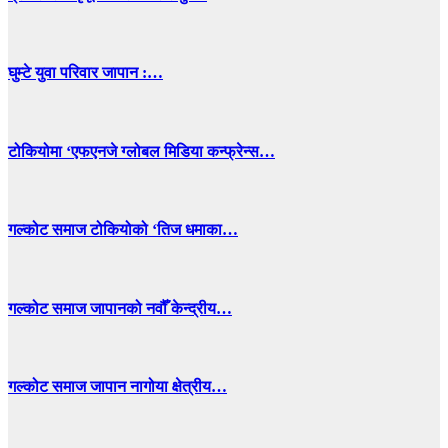
घुम्टे युवा परिवार जापान :…
टोकियोमा ‘एफएनजे ग्लोबल मिडिया कन्फ्रेन्स…
गल्कोट समाज टोकियोको ‘तिज धमाका…
गल्कोट समाज जापानको नवौँ केन्द्रीय…
गल्कोट समाज जापान नागोया क्षेत्रीय…