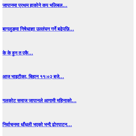
जापानमा प्रथम हाकोने कप भलिबल…
बागलुङमा निषेधाज्ञा उल्लंघन गर्ने बढेपछि…
के के हुन त एकै…
आज भाइटीका, बिहान ११ः०२ बजे…
गलकोट समाज जापानले आगामी महिनाको…
निर्वाचनमा धाँधली भएको भन्दै ढोरपाटन…