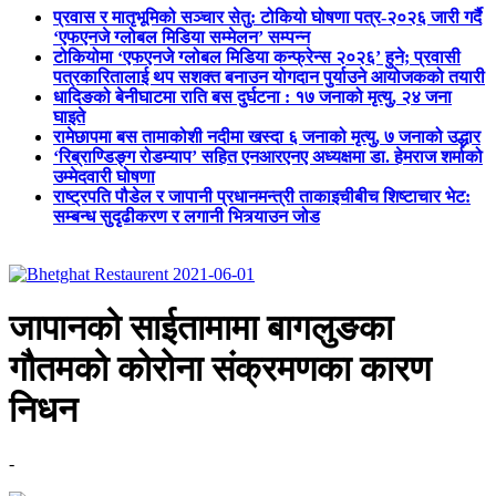
प्रवास र मातृभूमिको सञ्चार सेतु: टोकियो घोषणा पत्र-२०२६ जारी गर्दै
‘एफएनजे ग्लोबल मिडिया सम्मेलन’ सम्पन्न
टोकियोमा ‘एफएनजे ग्लोबल मिडिया कन्फ्रेन्स २०२६’ हुने; प्रवासी
पत्रकारितालाई थप सशक्त बनाउन योगदान पुर्याउने आयोजकको तयारी
धादिङको बेनीघाटमा राति बस दुर्घटना : १७ जनाको मृत्यु, २४ जना
घाइते
रामेछापमा बस तामाकोशी नदीमा खस्दा ६ जनाको मृत्यु, ७ जनाको उद्धार
‘रिब्राण्डिङ्ग रोडम्याप’ सहित एनआरएनए अध्यक्षमा डा. हेमराज शर्माको
उम्मेदवारी घोषणा
राष्ट्रपति पौडेल र जापानी प्रधानमन्त्री ताकाइचीबीच शिष्टाचार भेट:
सम्बन्ध सुदृढीकरण र लगानी भित्र्याउन जोड
जापानको साईतामामा बागलुङका
गौतमको कोरोना संक्रमणका कारण
निधन
-