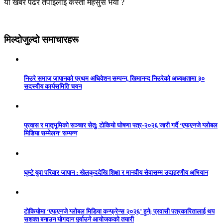
यो खबर पढेर तपाईलाई कस्तो महसुस भयो ?
मिल्दोजुल्दो समाचारहरू
निउरे समाज जापानको प्रथम अधिवेशन सम्पन्न, खिमानन्द निउरेको अध्यक्षतामा ३०
सदस्यीय कार्यसमिति चयन
प्रवास र मातृभूमिको सञ्चार सेतु: टोकियो घोषणा पत्र-२०२६ जारी गर्दै ‘एफएनजे ग्लोबल
मिडिया सम्मेलन’ सम्पन्न
घुम्टे युवा परिवार जापान : खेलकुददेखि शिक्षा र मानवीय सेवासम्म उदाहरणीय अभियान
टोकियोमा ‘एफएनजे ग्लोबल मिडिया कन्फ्रेन्स २०२६’ हुने; प्रवासी पत्रकारितालाई थप
सशक्त बनाउन योगदान पुर्याउने आयोजकको तयारी