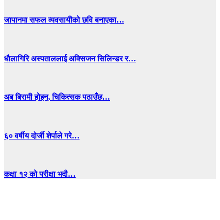
जापानमा सफल व्यवसायीको छवि बनाएका…
धाैलागिरि अस्पताललाई अक्सिजन सिलिन्डर र…
अब बिरामी होइन, चिकित्सक पठाउँछ…
६० वर्षीय दोर्जी शेर्पाले गरे…
कक्षा १२ को परीक्षा भदौ…