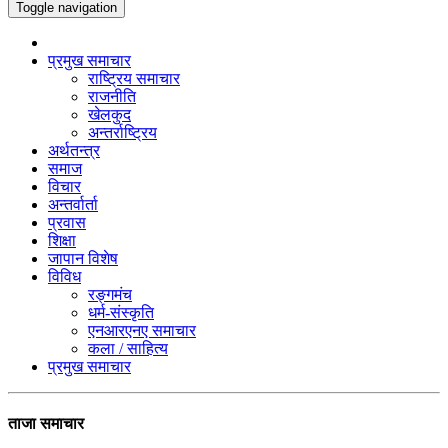
Toggle navigation
प्रमुख समाचार
राष्ट्रिय समाचार
राजनीति
खेलकुद
अन्तर्राष्ट्रिय
अर्थतन्त्र
समाज
विचार
अन्तर्वार्ता
प्रवास
शिक्षा
जापान विशेष
विविध
रङ्गमंच
धर्म-संस्कृति
एनआरएनए समाचार
कला / साहित्य
प्रमुख समाचार
ताजा समाचार