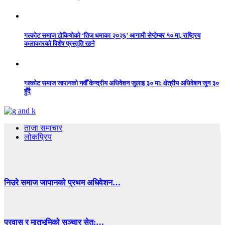
गल्कोट समाज टोकियोको ‘तिज धमाका २०२६’ आगामी सेप्टेम्बर १० मा, राष्ट्रिय
कलाकारको विशेष प्रस्तुति रहने
गल्कोट समाज जापानको नवौँ केन्द्रीय अधिवेशन जुलाइ ३० मा: क्षेत्रीय अधिवेशन जुन ३०
हुँदै
ताजा समाचार
लोकप्रिय
निउरे समाज जापानको प्रथम अधिवेशन…
प्रवास र मातृभूमिको सञ्चार सेतु:…