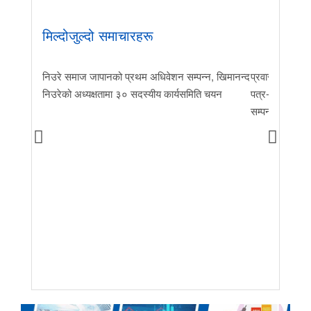
मिल्दोजुल्दो समाचारहरू
निउरे समाज जापानको प्रथम अधिवेशन सम्पन्न, खिमानन्द
प्रवास र मातृभूम
निउरेको अध्यक्षतामा ३० सदस्यीय कार्यसमिति चयन
पत्र-२०२६ जारी 
सम्पन्न